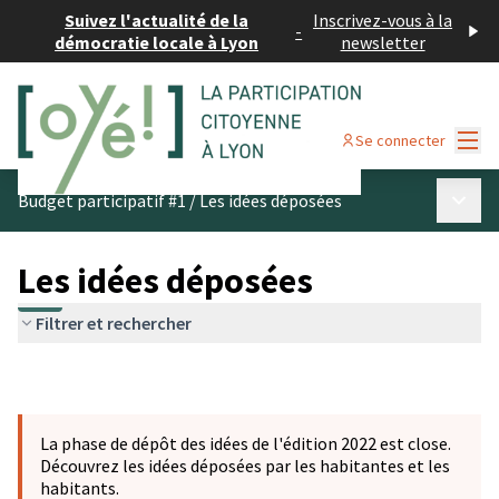
Suivez l'actualité de la
Inscrivez-vous à la
-
démocratie locale à Lyon
newsletter
Menu
Se connecter
Menu p
Budget participatif #1
/
Les idées déposées
Les idées déposées
Filtrer et rechercher
La phase de dépôt des idées de l'édition 2022 est close.
Découvrez les idées déposées par les habitantes et les
habitants.