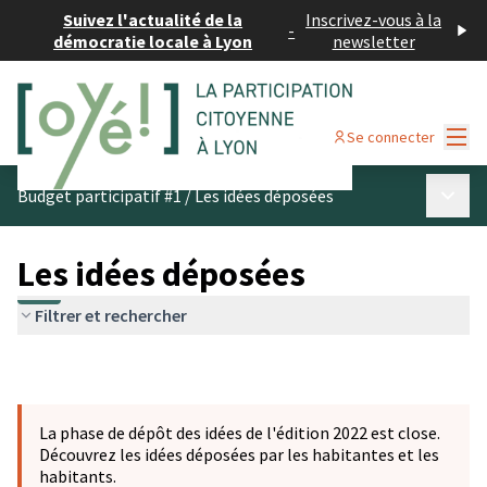
Suivez l'actualité de la
Inscrivez-vous à la
-
démocratie locale à Lyon
newsletter
Menu
Se connecter
Menu p
Budget participatif #1
/
Les idées déposées
Les idées déposées
Filtrer et rechercher
La phase de dépôt des idées de l'édition 2022 est close.
Découvrez les idées déposées par les habitantes et les
habitants.