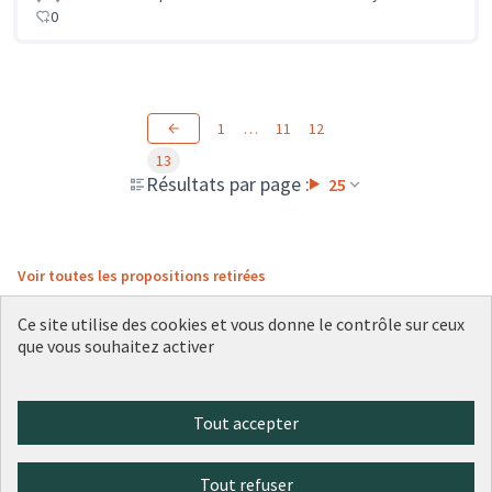
0
1
…
11
12
13
Résultats par page :
25
Voir toutes les propositions retirées
Ce site utilise des cookies et vous donne le contrôle sur ceux
que vous souhaitez activer
Conditions d'utilisation
Paramètres des cookies
Plateforme de participation citoyenne de la Ville de Lyon sur X
Plateforme de participation citoyenne de la Ville de Lyon sur Face
Plateforme de participation citoyenne de la Ville de Lyon sur 
Plateforme de participation citoyenne de la Ville de Lyo
Plateforme de participation citoyenne de la Ville d
Tout accepter
(Lien externe)
(Lien externe)
(Lien externe)
(Lien externe)
(Lien externe)
Tout refuser