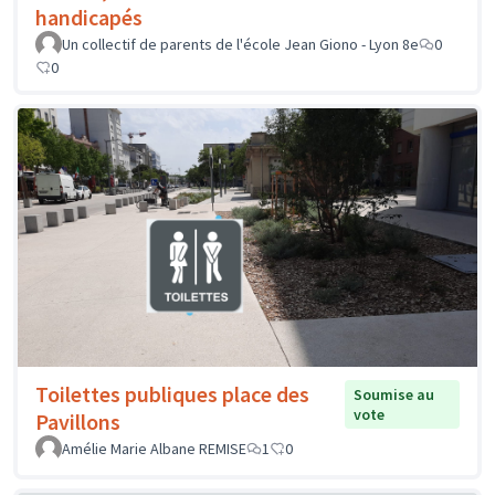
handicapés
Un collectif de parents de l'école Jean Giono - Lyon 8e
0
0
Toilettes publiques place des
Soumise au
vote
Pavillons
Amélie Marie Albane REMISE
1
0