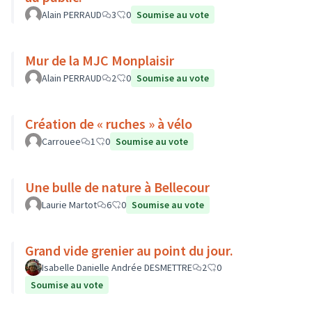
Alain PERRAUD
3
0
Soumise au vote
Mur de la MJC Monplaisir
Alain PERRAUD
2
0
Soumise au vote
Création de « ruches » à vélo
Carrouee
1
0
Soumise au vote
Une bulle de nature à Bellecour
Laurie Martot
6
0
Soumise au vote
Grand vide grenier au point du jour.
Isabelle Danielle Andrée DESMETTRE
2
0
Soumise au vote