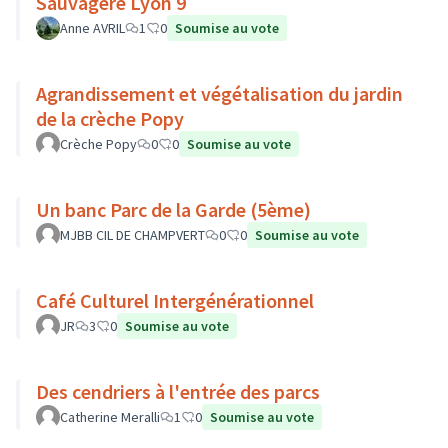
Sauvagère Lyon 9
Anne AVRIL
1
0
Soumise au vote
Agrandissement et végétalisation du jardin
de la crèche Popy
Crèche Popy
0
0
Soumise au vote
Un banc Parc de la Garde (5ème)
MJBB CIL DE CHAMPVERT
0
0
Soumise au vote
Café Culturel Intergénérationnel
JR
3
0
Soumise au vote
Des cendriers à l'entrée des parcs
Catherine Meralli
1
0
Soumise au vote