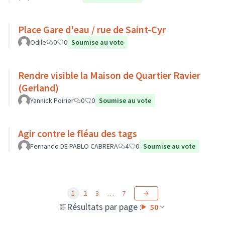
Place Gare d'eau / rue de Saint-Cyr
Odile
0
0
Soumise au vote
Rendre visible la Maison de Quartier Ravier
(Gerland)
Yannick Poirier
0
0
Soumise au vote
Agir contre le fléau des tags
Fernando DE PABLO CABRERA
4
0
Soumise au vote
1
2
3
…
7
Résultats par page :
50