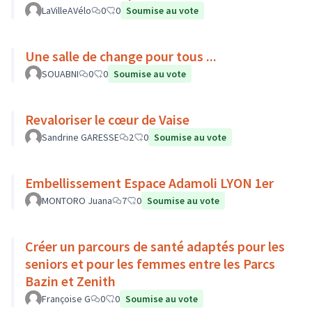
LaVilleAVélo
0
0
Soumise au vote
Une salle de change pour tous ...
SOUABNI
0
0
Soumise au vote
Revaloriser le cœur de Vaise
Sandrine GARESSE
2
0
Soumise au vote
Embellissement Espace Adamoli LYON 1er
MONTORO Juana
7
0
Soumise au vote
Créer un parcours de santé adaptés pour les
seniors et pour les femmes entre les Parcs
Bazin et Zenith
Françoise G
0
0
Soumise au vote