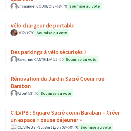
Emmanuel COURBOIS
8
0
Soumise au vote
Vélo chargeur de portable
DF
3
0
Soumise au vote
Des parkings à vélo sécurisés !
Severine CANTELLA
1
0
Soumise au vote
Rénovation du Jardin Sacré Coeur rue
Baraban
Aliou
3
0
Soumise au vote
CILVPB : Square Sacré cœur/Baraban – Créer
un espace « pause déjeuner »
CIL Villette Paul Bert Lyon 03
0
0
Soumise au vote