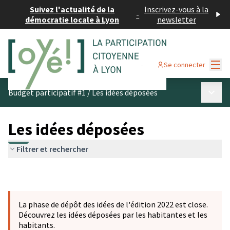
Suivez l'actualité de la
Inscrivez-vous à la
-
démocratie locale à Lyon
newsletter
Menu
Se connecter
Menu p
Budget participatif #1
/
Les idées déposées
Les idées déposées
Filtrer et rechercher
La phase de dépôt des idées de l'édition 2022 est close.
Découvrez les idées déposées par les habitantes et les
habitants.