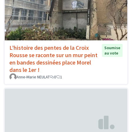
L’histoire des pentes de la Croix
Soumise
au vote
Rousse se raconte sur un mur peint
en bandes dessinées place Morel
dans le 1er !
Anne-Marie NEULAT
0
1