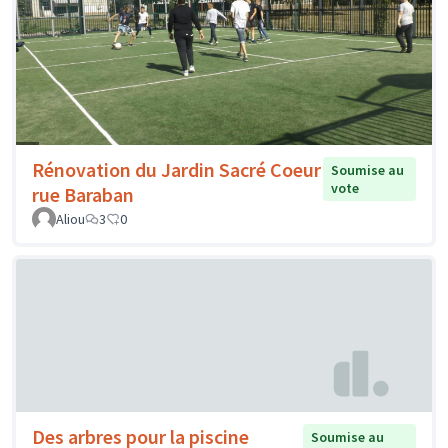
Rénovation du Jardin Sacré Coeur
Soumise au
vote
rue Baraban
Aliou
3
0
Des arbres pour la piscine
Soumise au