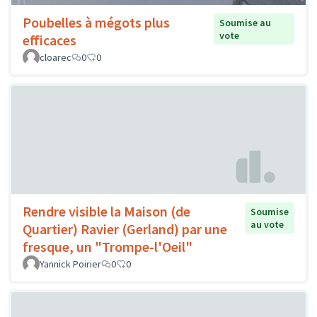
Poubelles à mégots plus
Soumise au
vote
efficaces
cloarec
0
0
Rendre visible la Maison (de
Soumise
au vote
Quartier) Ravier (Gerland) par une
fresque, un "Trompe-l'Oeil"
Yannick Poirier
0
0