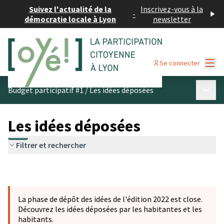
Suivez l'actualité de la
Inscrivez-vous à la
-
démocratie locale à Lyon
newsletter
Menu
Se connecter
Menu p
Budget participatif #1
/
Les idées déposées
Les idées déposées
Filtrer et rechercher
La phase de dépôt des idées de l'édition 2022 est close.
Découvrez les idées déposées par les habitantes et les
habitants.