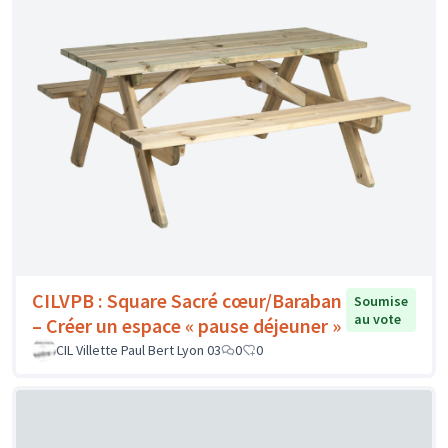
CILVPB : Square Sacré cœur/Baraban
Soumise
au vote
– Créer un espace « pause déjeuner »
CIL Villette Paul Bert Lyon 03
0
0