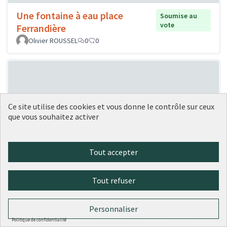
Une fontaine à eau place
Soumise au
vote
Ferrandière
Olivier ROUSSEL
0
0
Ce site utilise des cookies et vous donne le contrôle sur ceux
que vous souhaitez activer
Des antivols en libre service dans
Soumise
Tout accepter
au vote
chaque établissement public
Homardmatue
0
0
Tout refuser
Personnaliser
Politique de confidentialité