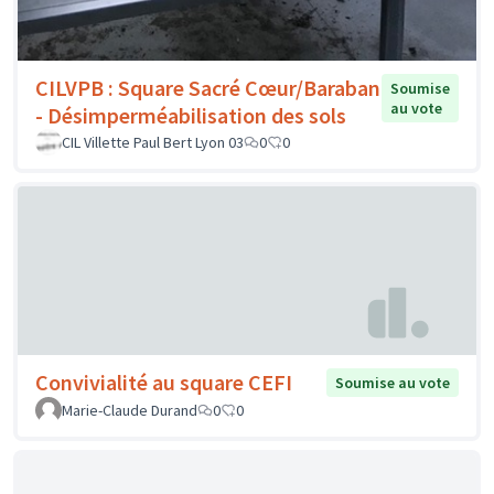
CILVPB : Square Sacré Cœur/Baraban
Soumise
au vote
- Désimperméabilisation des sols
CIL Villette Paul Bert Lyon 03
0
0
Convivialité au square CEFI
Soumise au vote
Marie-Claude Durand
0
0