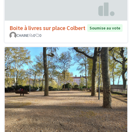
Boite à livres sur place Colbert
Soumise au vote
CHAINE
0
0