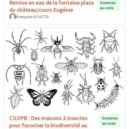
Remise en eau de la fontaine place
Soumise
au vote
du château/cours Eugénie
Françoise G
0
0
CILVPB : Des maisons à insectes
Soumise
au vote
pour favoriser la biodiversité au