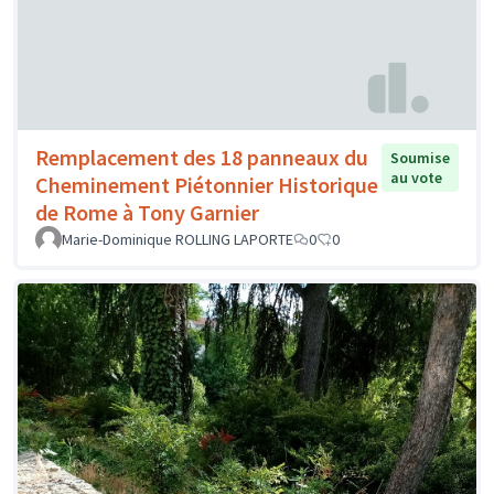
Remplacement des 18 panneaux du
Soumise
au vote
Cheminement Piétonnier Historique
de Rome à Tony Garnier
Marie-Dominique ROLLING LAPORTE
0
0