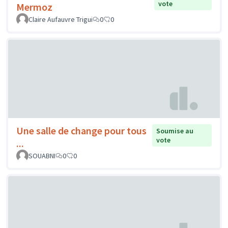
vote
Mermoz
Claire Aufauvre Trigui
0
0
Une salle de change pour tous
Soumise au
vote
...
SOUABNI
0
0