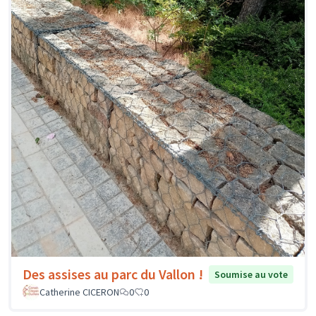
Des assises au parc du Vallon !
Soumise au vote
Catherine CICERON
0
0