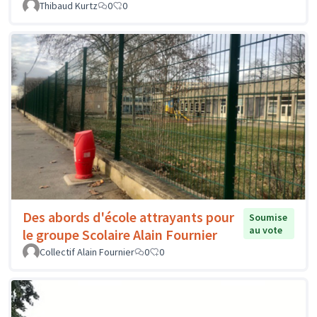
Thibaud Kurtz
0
0
Des abords d'école attrayants pour
Soumise
au vote
le groupe Scolaire Alain Fournier
Collectif Alain Fournier
0
0