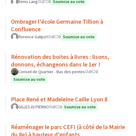
Denis Lang
2
0
Soumise au vote
Ombrager l'école Germaine Tillion à
Confluence
florence Galipot
0
0
Soumise au vote
Rénovation des boites à livres : lisons,
donnons, échangeons dans le 1er !
Conseil de Quartier - Bas des pentes
0
0
Soumise au vote
Place René et Madeleine Caille Lyon 8
GILLES-DI PIERNO
0
0
Soumise au vote
Réaménager le parc CEFI (à côté de la Mairie
du 8e) à hauteur d'enfants