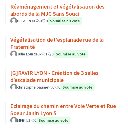
Réaménagement et végétalisation des
abords de la MJC Sans Souci
DELACROIX
0
0
Soumise au vote
Végétalisation de l'esplanade rue de la
Fraternité
Julie Lourdaux
1
0
Soumise au vote
[G]RAVIR LYON - Création de 3 salles
d’escalade municipale
christophe baume
0
0
Soumise au vote
Eclairage du chemin entre Voie Verte et Rue
Soeur Janin Lyon 5
MFB
2
0
Soumise au vote