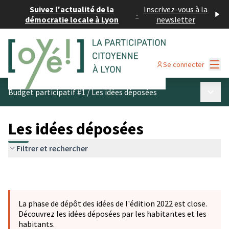
Suivez l'actualité de la
Inscrivez-vous à la
-
démocratie locale à Lyon
newsletter
Menu
Se connecter
Menu p
Budget participatif #1
/
Les idées déposées
Les idées déposées
Filtrer et rechercher
La phase de dépôt des idées de l'édition 2022 est close.
Découvrez les idées déposées par les habitantes et les
habitants.