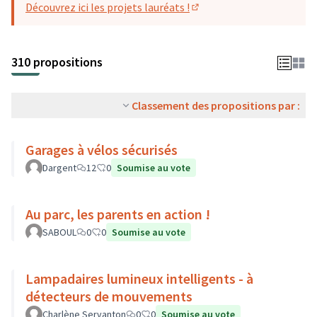
Découvrez ici les projets lauréats !
(S'ouvre dans un nouvel o
310 propositions
Classement des propositions par :
Garages à vélos sécurisés
Dargent
12
0
Soumise au vote
Au parc, les parents en action !
SABOUL
0
0
Soumise au vote
Lampadaires lumineux intelligents - à
détecteurs de mouvements
Charlène Servanton
0
0
Soumise au vote