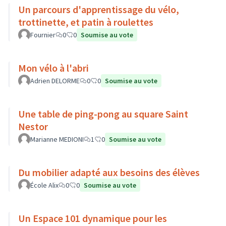
Un parcours d'apprentissage du vélo,
trottinette, et patin à roulettes
Fournier
0
0
Soumise au vote
Mon vélo à l'abri
Adrien DELORME
0
0
Soumise au vote
Une table de ping-pong au square Saint
Nestor
Marianne MEDIONI
1
0
Soumise au vote
Du mobilier adapté aux besoins des élèves
École Alix
0
0
Soumise au vote
Un Espace 101 dynamique pour les