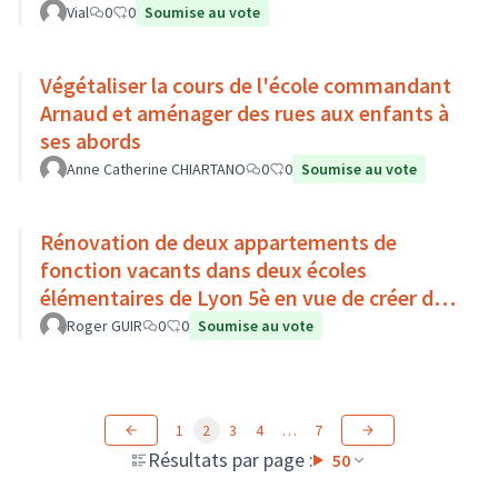
Vial
0
0
Soumise au vote
Végétaliser la cours de l'école commandant
Arnaud et aménager des rues aux enfants à
ses abords
Anne Catherine CHIARTANO
0
0
Soumise au vote
Rénovation de deux appartements de
fonction vacants dans deux écoles
élémentaires de Lyon 5è en vue de créer des
résidences d’artiste dans l'école
Roger GUIR
0
0
Soumise au vote
1
2
3
4
…
7
Résultats par page :
50