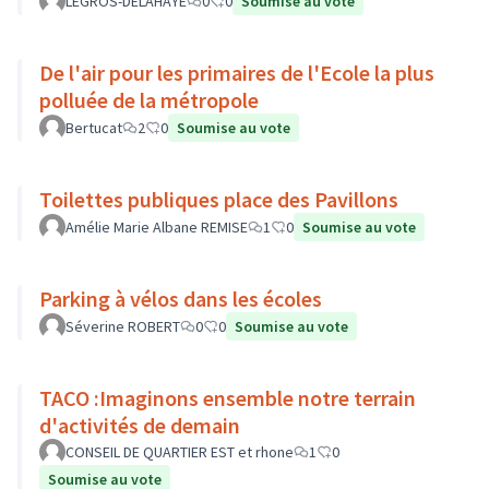
LEGROS-DELAHAYE
0
0
Soumise au vote
De l'air pour les primaires de l'Ecole la plus
polluée de la métropole
Bertucat
2
0
Soumise au vote
Toilettes publiques place des Pavillons
Amélie Marie Albane REMISE
1
0
Soumise au vote
Parking à vélos dans les écoles
Séverine ROBERT
0
0
Soumise au vote
TACO :Imaginons ensemble notre terrain
d'activités de demain
CONSEIL DE QUARTIER EST et rhone
1
0
Soumise au vote