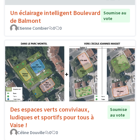
Un éclairage intelligent Boulevard
Soumise au
vote
de Balmont
Etienne Combier
0
0
Des espaces verts conviviaux,
Soumise
au vote
ludiques et sportifs pour tous à
Vaise !
Céline Douville
0
0