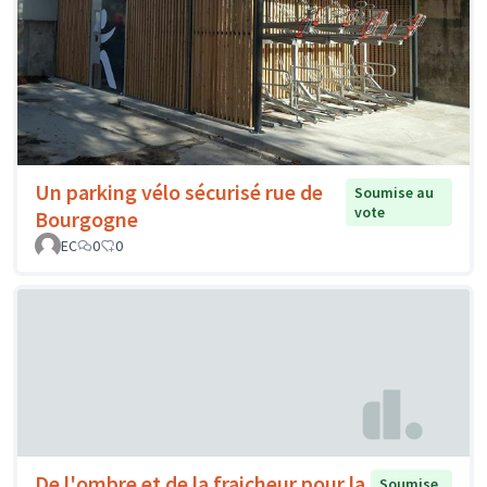
Un parking vélo sécurisé rue de
Soumise au
vote
Bourgogne
EC
0
0
De l'ombre et de la fraicheur pour la
Soumise