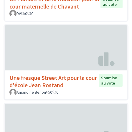
au vote
cour maternelle de Chavant
DV
0
0
Une fresque Street Art pour la cour
Soumise
au vote
d'école Jean Rostand
Amandine Benon
0
0