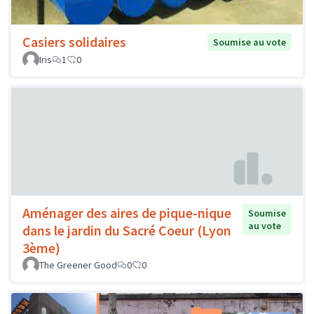
Casiers solidaires
Soumise au vote
Iris
1
0
Aménager des aires de pique-nique
Soumise
au vote
dans le jardin du Sacré Coeur (Lyon
3ème)
The Greener Good
0
0