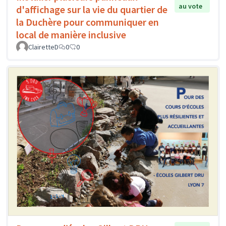
au vote
d'affichage sur la vie du quartier de
la Duchère pour communiquer en
local de manière inclusive
ClairetteD
0
0