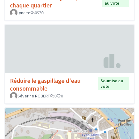
au vote
chaque quartier
Lyncee
0
0
Réduire le gaspillage d'eau
Soumise au
vote
consommable
Séverine ROBERT
0
0