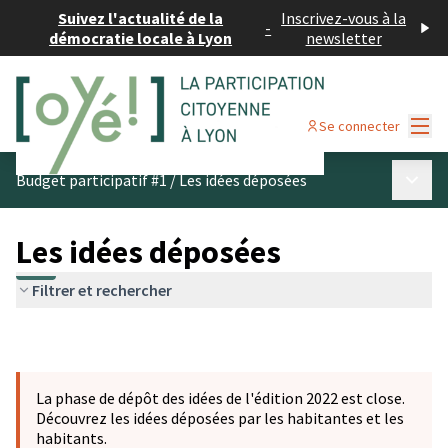
Suivez l'actualité de la
Inscrivez-vous à la
-
démocratie locale à Lyon
newsletter
Menu
Se connecter
Menu p
Budget participatif #1
/
Les idées déposées
Les idées déposées
Filtrer et rechercher
La phase de dépôt des idées de l'édition 2022 est close.
Découvrez les idées déposées par les habitantes et les
habitants.