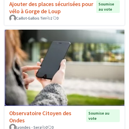
Ajouter des places sécurisées pour
Soumise
au vote
vélo à Gorge de Loup
Caillot-Gallois Tim
1
0
Observatoire Citoyen des
Soumise au
vote
Ondes
Lyondes - Sera
0
0