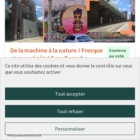
De la machine à la nature ! Fresque
Soumise
au vote
et mur végétal Gare Perrache
Ce site utilise des cookies et vous donne le contrôle sur ceux
Conseil de quartier Confluence Perrache
0
1
que vous souhaitez activer
Tout accepter
Tout refuser
Personnaliser
Politique de confidentialité