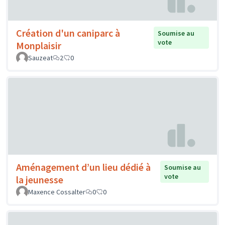
Création d'un caniparc à
Soumise au
vote
Monplaisir
Sauzeat
2
0
Aménagement d’un lieu dédié à
Soumise au
vote
la jeunesse
Maxence Cossalter
0
0