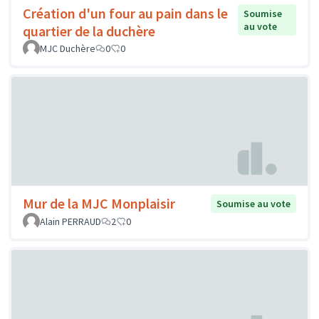
Création d'un four au pain dans le
Soumise
au vote
quartier de la duchère
MJC Duchère
0
0
Mur de la MJC Monplaisir
Soumise au vote
Alain PERRAUD
2
0