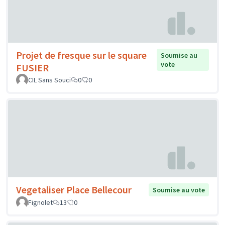
Projet de fresque sur le square
Soumise au
vote
FUSIER
CIL Sans Souci
0
0
Vegetaliser Place Bellecour
Soumise au vote
Fignolet
13
0