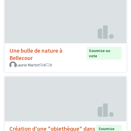
Une bulle de nature à
Soumise au
vote
Bellecour
Laurie Martot
6
0
Création d'une "objethèque" dans
Soumise