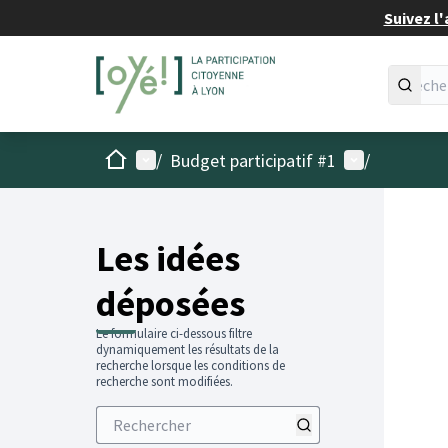
Suivez l'
Accueil
Menu principal
Menu utilisat
/
Budget participatif #1
/
Les idées
déposées
Le formulaire ci-dessous filtre
dynamiquement les résultats de la
recherche lorsque les conditions de
recherche sont modifiées.