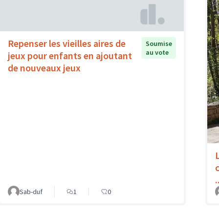
Repenser les vieilles aires de
Soumise
au vote
jeux pour enfants en ajoutant
de nouveaux jeux
.
Sab-duf
1
0