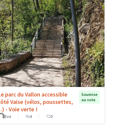
Le parc du Vallon accessible
Soumise
au vote
côté Vaise (vélos, poussettes,
..) - Voie verte !
Eva
4
0