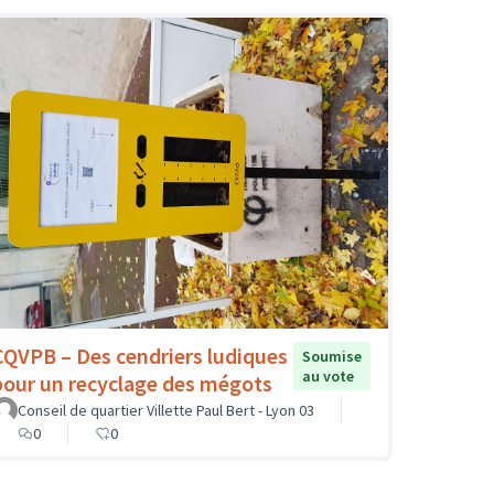
CQVPB – Des cendriers ludiques
Soumise
au vote
pour un recyclage des mégots
Conseil de quartier Villette Paul Bert - Lyon 03
0
0