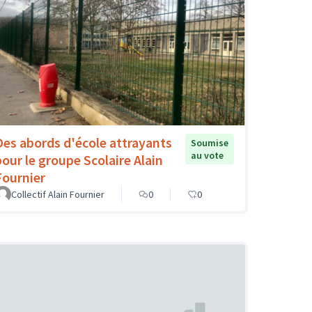
Des abords d'école attrayants
Soumise
au vote
pour le groupe Scolaire Alain
Fournier
Collectif Alain Fournier
0
0