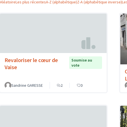
Aléatoire
Les plus récentes
A-Z (alphabétique)
Z-A (alphabétique inverse)
Le
Revaloriser le cœur de
Soumise au
vote
Vaise
Sandrine GARESSE
2
0