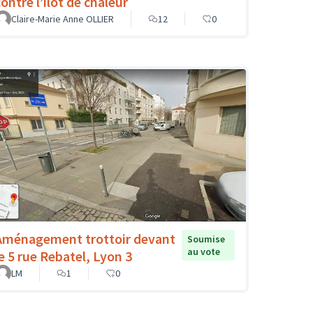
ontre l’îlot de chaleur
Claire-Marie Anne OLLIER
12
0
Aménagement trottoir devant
Soumise
au vote
le 5 rue Rebatel, Lyon 3
LM
1
0