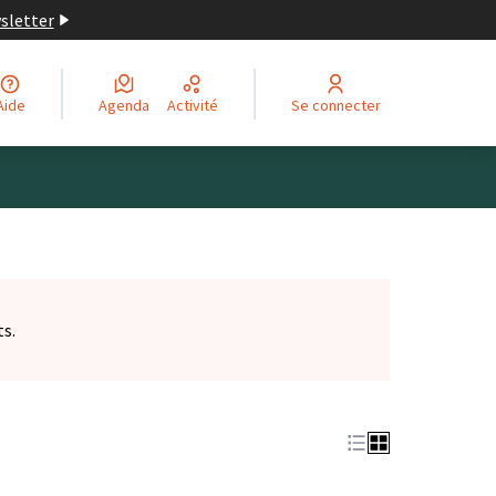
wsletter
Aide
Agenda
Activité
Se connecter
ts.
et)