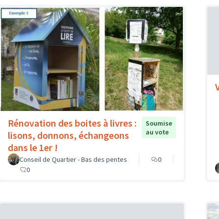
Rénovation des boites à livres :
Soumise
au vote
lisons, donnons, échangeons
dans le 1er !
Conseil de Quartier - Bas des pentes
0
0