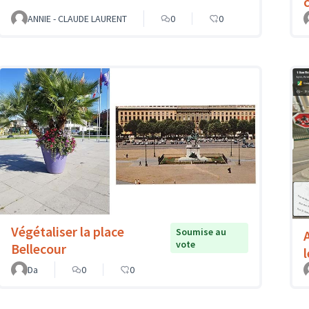
c
ANNIE - CLAUDE LAURENT
0
0
Végétaliser la place
Soumise au
vote
Bellecour
Da
0
0