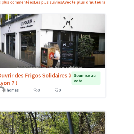
s plus commentées
Les plus suivies
Avec le plus d'auteurs
Ouvrir des Frigos Solidaires à
Soumise au
vote
Lyon 7 !
Thomas
0
0