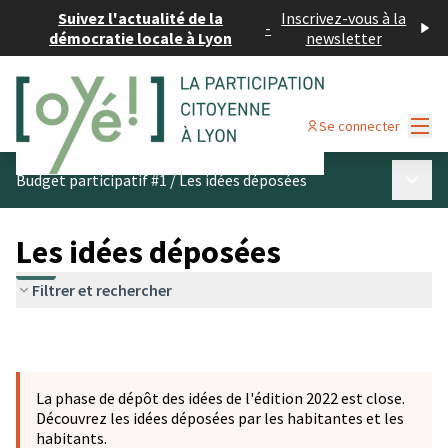
Suivez l'actualité de la
Inscrivez-vous à la
-
démocratie locale à Lyon
newsletter
Menu
Se connecter
Menu p
Budget participatif #1
/
Les idées déposées
Les idées déposées
Filtrer et rechercher
La phase de dépôt des idées de l'édition 2022 est close.
Découvrez les idées déposées par les habitantes et les
habitants.