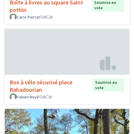
Boîte à livres au square Saint
Soumise au
vote
pothin
Carre Pierrat
0
0
Box à vélo sécurisé place
Soumise au
vote
Bahadourian
Fabien Noyé
0
0