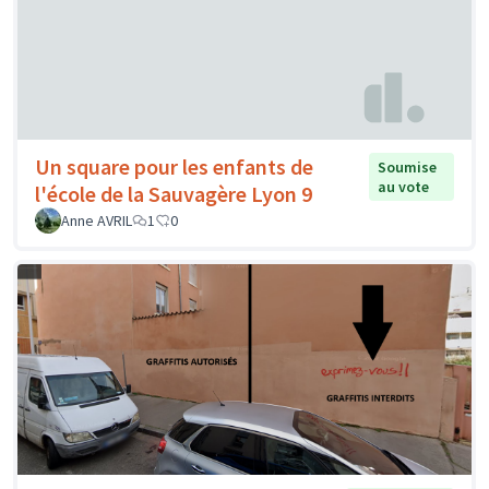
Un square pour les enfants de
Soumise
au vote
l'école de la Sauvagère Lyon 9
Anne AVRIL
1
0