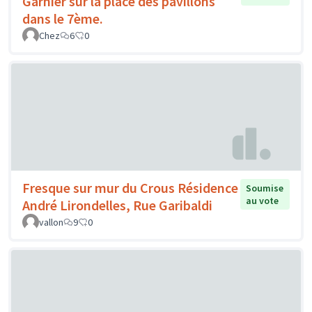
Garnier sur la place des pavillons
dans le 7ème.
Chez
6
0
Fresque sur mur du Crous Résidence
Soumise
au vote
André Lirondelles, Rue Garibaldi
vallon
9
0