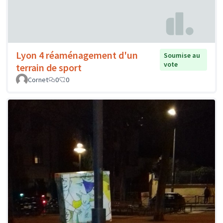
Lyon 4 réaménagement d'un
Soumise au
vote
terrain de sport
Cornet
0
0