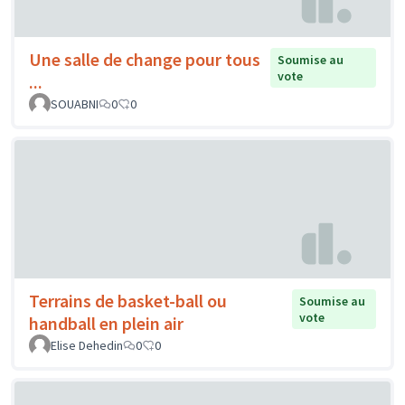
Une salle de change pour tous
Soumise au
vote
...
SOUABNI
0
0
Terrains de basket-ball ou
Soumise au
vote
handball en plein air
Elise Dehedin
0
0