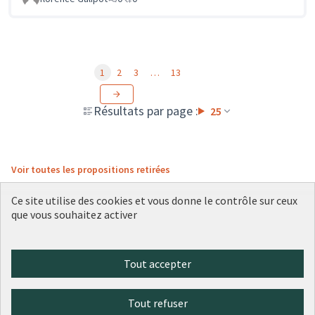
1
2
3
…
13
Résultats par page :
25
Voir toutes les propositions retirées
Ce site utilise des cookies et vous donne le contrôle sur ceux
que vous souhaitez activer
Conditions d'utilisation
Paramètres des cookies
Plateforme de participation citoyenne de la Ville de Lyon sur X
Plateforme de participation citoyenne de la Ville de Lyon sur Face
Plateforme de participation citoyenne de la Ville de Lyon sur 
Plateforme de participation citoyenne de la Ville de Lyo
Plateforme de participation citoyenne de la Ville d
Tout accepter
(Lien externe)
(Lien externe)
(Lien externe)
(Lien externe)
(Lien externe)
Tout refuser