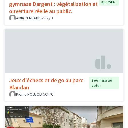
au vote
gymnase Dargent : végétalisation et
ouverture réelle au public.
Alain PERRAUD
3
0
Jeux d'échecs et de go au parc
Soumise au
vote
Blandan
Pierre POUJOL
0
0