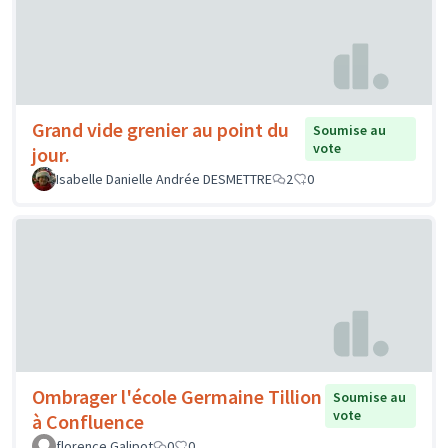
Grand vide grenier au point du
Soumise au
vote
jour.
Isabelle Danielle Andrée DESMETTRE
2
0
Ombrager l'école Germaine Tillion
Soumise au
vote
à Confluence
florence Galipot
0
0