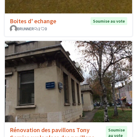
Boites d' echange
Soumise au vote
BRUNNER
1
0
Rénovation des pavillons Tony
Soumise
au vote