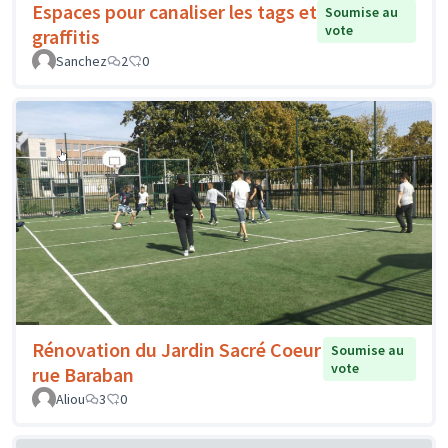
Espaces pour canaliser les tags et
Soumise au
vote
graffitis
Sanchez
2
0
Rénovation du Jardin Sacré Coeur
Soumise au
vote
rue Baraban
Aliou
3
0