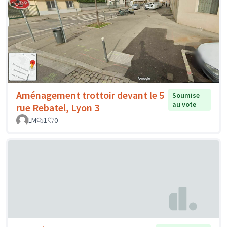
Aménagement trottoir devant le 5
Soumise
au vote
rue Rebatel, Lyon 3
LM
1
0