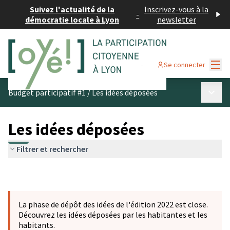
Suivez l'actualité de la
Inscrivez-vous à la
-
démocratie locale à Lyon
newsletter
Menu
Se connecter
Menu p
Budget participatif #1
/
Les idées déposées
Les idées déposées
Filtrer et rechercher
La phase de dépôt des idées de l'édition 2022 est close.
Découvrez les idées déposées par les habitantes et les
habitants.