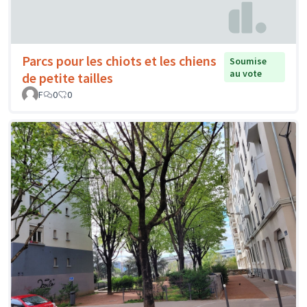
Parcs pour les chiots et les chiens
Soumise
au vote
de petite tailles
F
0
0