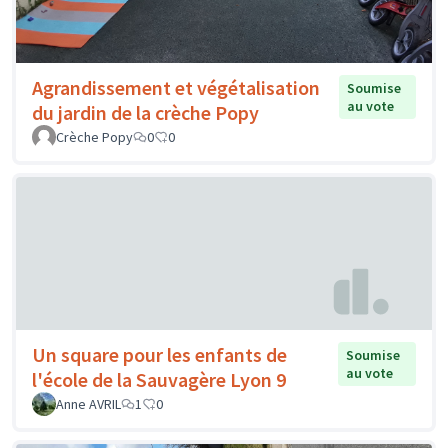
Agrandissement et végétalisation
Soumise
au vote
du jardin de la crèche Popy
Crèche Popy
0
0
Un square pour les enfants de
Soumise
au vote
l'école de la Sauvagère Lyon 9
Anne AVRIL
1
0