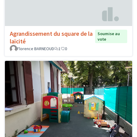
Agrandissement du square de la
Soumise au
vote
laïcité
Florence BARNEOUD
1
0