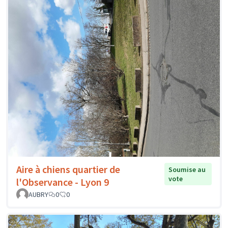
Aire à chiens quartier de
Soumise au
vote
l'Observance - Lyon 9
AUBRY
0
0