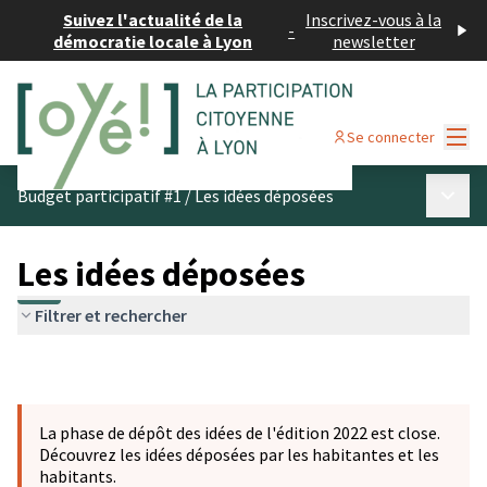
Suivez l'actualité de la
Inscrivez-vous à la
-
démocratie locale à Lyon
newsletter
Menu
Se connecter
Menu p
Budget participatif #1
/
Les idées déposées
Les idées déposées
Filtrer et rechercher
La phase de dépôt des idées de l'édition 2022 est close.
Découvrez les idées déposées par les habitantes et les
habitants.