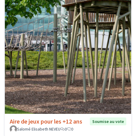
Aire de jeux pour les +12 ans
Soumise au vote
Salomé Elisabeth NEVEU
0
0