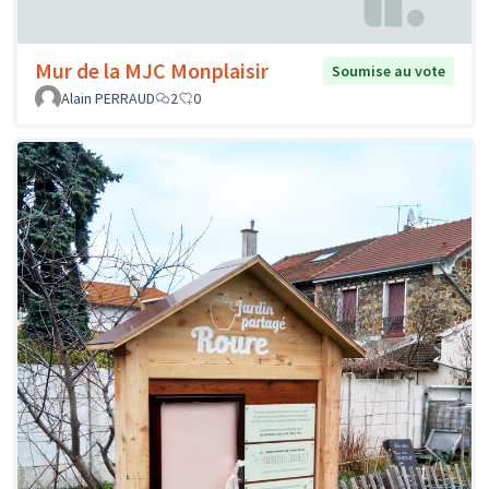
Mur de la MJC Monplaisir
Soumise au vote
Alain PERRAUD
2
0