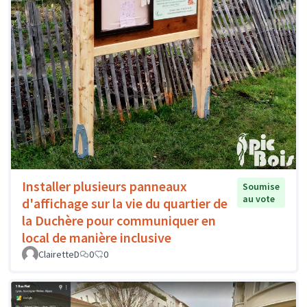
Installer plusieurs panneaux
Soumise
au vote
d'affichage sur la vie du quartier de
la Duchère pour communiquer en
local de manière inclusive
ClairetteD
0
0