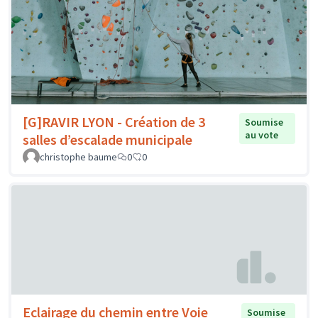
[G]RAVIR LYON - Création de 3
Soumise
au vote
salles d’escalade municipale
christophe baume
0
0
Eclairage du chemin entre Voie
Soumise