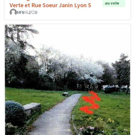
au vote
Verte et Rue Soeur Janin Lyon 5
MFB
2
0