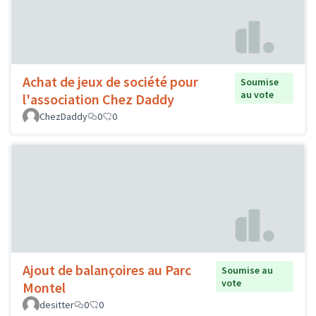
Achat de jeux de société pour
Soumise
au vote
l'association Chez Daddy
ChezDaddy
0
0
Ajout de balançoires au Parc
Soumise au
vote
Montel
desitter
0
0