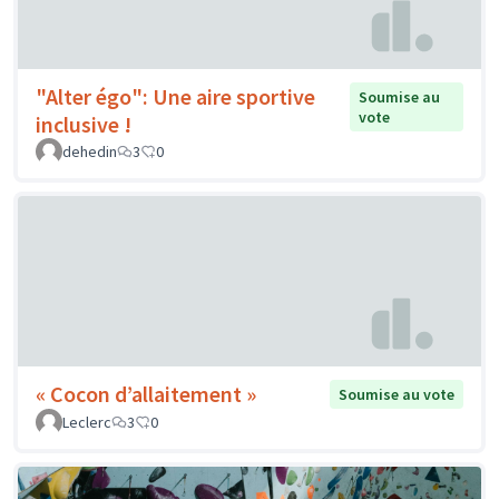
"Alter égo": Une aire sportive
Soumise au
vote
inclusive !
dehedin
3
0
« Cocon d’allaitement »
Soumise au vote
Leclerc
3
0