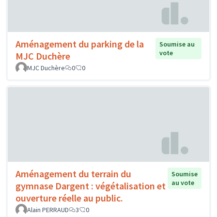
Aménagement du parking de la
Soumise au
vote
MJC Duchère
MJC Duchère
0
0
Aménagement du terrain du
Soumise
au vote
gymnase Dargent : végétalisation et
ouverture réelle au public.
Alain PERRAUD
3
0