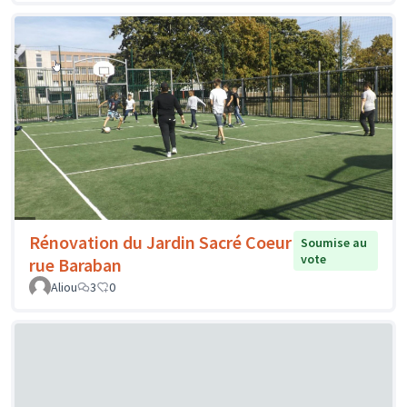
Rénovation du Jardin Sacré Coeur
Soumise au
vote
rue Baraban
Aliou
3
0