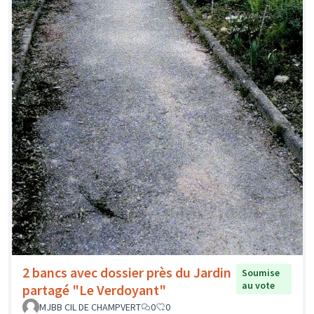
2 bancs avec dossier près du Jardin
Soumise
au vote
partagé "Le Verdoyant"
MJBB CIL DE CHAMPVERT
0
0