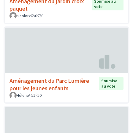
Aménagement du jardin croix
Soumise au
vote
paquet
alcolorz
0
0
Aménagement du Parc Lumière
Soumise
au vote
pour les jeunes enfants
Hélène
1
0