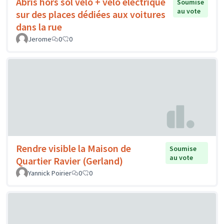
Abris hors sol vélo + vélo électrique
Soumise
au vote
sur des places dédiées aux voitures
dans la rue
Jerome
0
0
Rendre visible la Maison de
Soumise
au vote
Quartier Ravier (Gerland)
Yannick Poirier
0
0