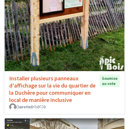
Installer plusieurs panneaux
Soumise
au vote
d'affichage sur la vie du quartier de
la Duchère pour communiquer en
local de manière inclusive
ClairetteD
0
0