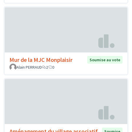
Mur de la MJC Monplaisir
Soumise au vote
Alain PERRAUD
2
0
Aménagement du village associatif,
Soumise