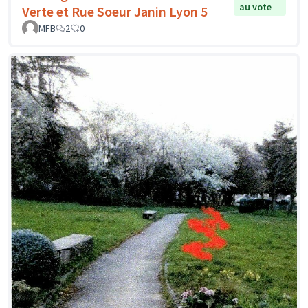
au vote
Verte et Rue Soeur Janin Lyon 5
MFB
2
0