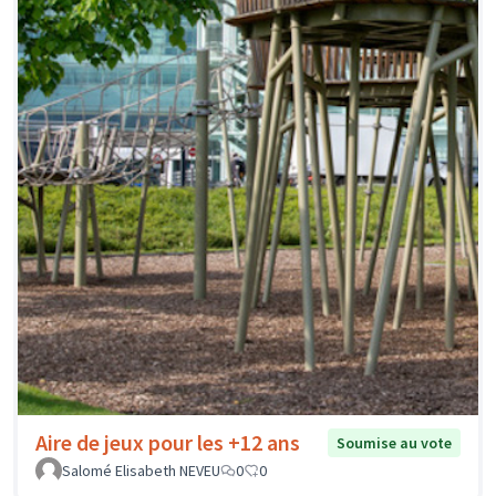
Aire de jeux pour les +12 ans
Soumise au vote
Salomé Elisabeth NEVEU
0
0