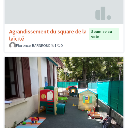
Agrandissement du square de la
Soumise au
vote
laïcité
Florence BARNEOUD
1
0