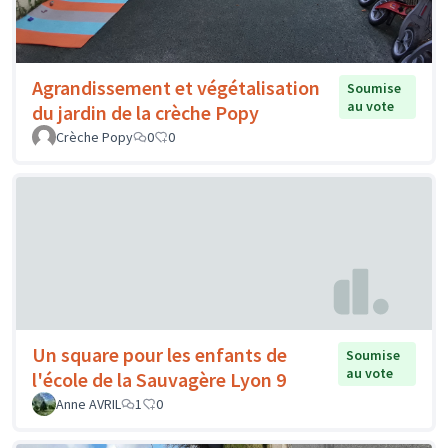
Agrandissement et végétalisation
Soumise
au vote
du jardin de la crèche Popy
Crèche Popy
0
0
Un square pour les enfants de
Soumise
au vote
l'école de la Sauvagère Lyon 9
Anne AVRIL
1
0