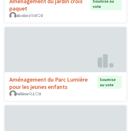
Aménagement du jardin croix
Soumise au
vote
paquet
alcolorz
0
0
Aménagement du Parc Lumière
Soumise
au vote
pour les jeunes enfants
Hélène
1
0