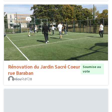
Rénovation du Jardin Sacré Coeur
Soumise au
vote
rue Baraban
Aliou
3
0