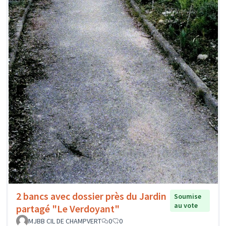
2 bancs avec dossier près du Jardin
Soumise
au vote
partagé "Le Verdoyant"
MJBB CIL DE CHAMPVERT
0
0