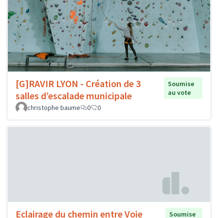
[G]RAVIR LYON - Création de 3
Soumise
au vote
salles d’escalade municipale
christophe baume
0
0
Eclairage du chemin entre Voie
Soumise