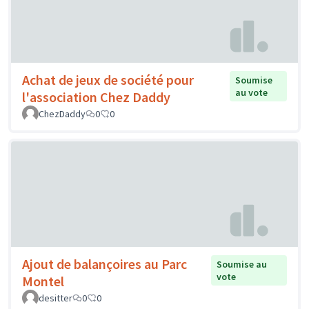
Achat de jeux de société pour
Soumise
au vote
l'association Chez Daddy
ChezDaddy
0
0
Ajout de balançoires au Parc
Soumise au
vote
Montel
desitter
0
0