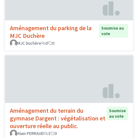
Aménagement du parking de la
Soumise au
vote
MJC Duchère
MJC Duchère
0
0
Aménagement du terrain du
Soumise
au vote
gymnase Dargent : végétalisation et
ouverture réelle au public.
Alain PERRAUD
3
0