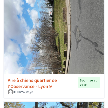
Aire à chiens quartier de
Soumise au
vote
l'Observance - Lyon 9
AUBRY
0
0