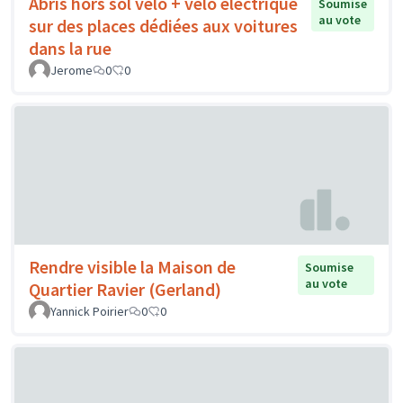
Abris hors sol vélo + vélo électrique
Soumise
au vote
sur des places dédiées aux voitures
dans la rue
Jerome
0
0
Rendre visible la Maison de
Soumise
au vote
Quartier Ravier (Gerland)
Yannick Poirier
0
0