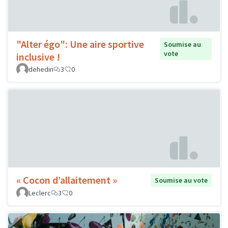
"Alter égo": Une aire sportive
Soumise au
vote
inclusive !
dehedin
3
0
« Cocon d’allaitement »
Soumise au vote
Leclerc
3
0