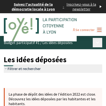
Suivez l'actualité de la
Inscrivez-vous à la
-
démocratie locale à Lyon
newsletter
Menu
Se connecter
Menu p
Budget participatif #1
/
Les idées déposées
Les idées déposées
Filtrer et rechercher
La phase de dépôt des idées de l'édition 2022 est close.
Découvrez les idées déposées par les habitantes et les
habitants.