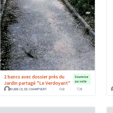
2 bancs avec dossier près du
Soumise
au vote
Jardin partagé "Le Verdoyant"
MJBB CIL DE CHAMPVERT
0
0