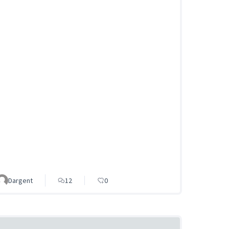
Dargent
12
0