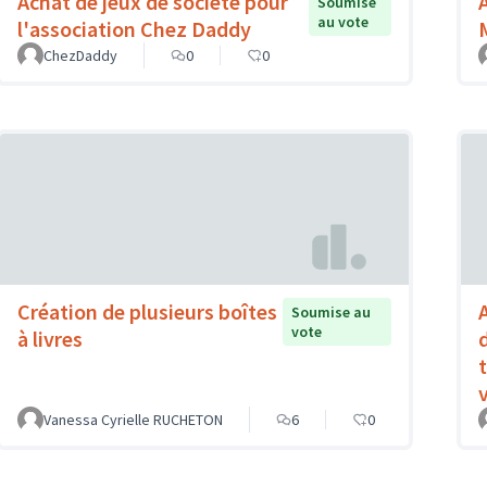
Achat de jeux de société pour
Soumise
au vote
l'association Chez Daddy
ChezDaddy
0
0
Création de plusieurs boîtes
Soumise au
vote
à livres
Vanessa Cyrielle RUCHETON
6
0