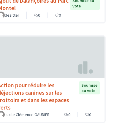
Ajout de balançoires au Parc
Soumise au
vote
Montel
desitter
0
0
Action pour réduire les
Soumise
au vote
déjections canines sur les
trottoirs et dans les espaces
verts
Lucile Clémence GAUDIER
0
0