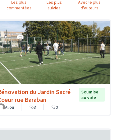
Les plus
Les plus
Avec le plus
commentées
suivies
d'auteurs
Rénovation du Jardin Sacré
Soumise
au vote
Coeur rue Baraban
Aliou
3
0