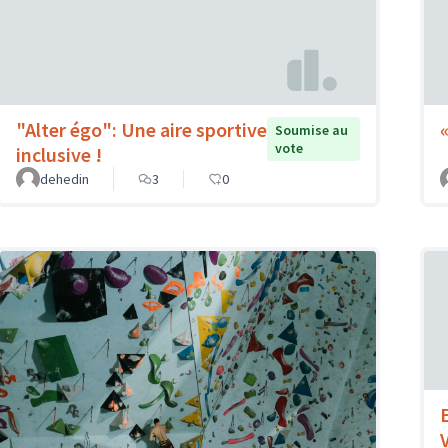
"Alter égo": Une aire sportive
Soumise au
vote
inclusive !
dehedin
3
0