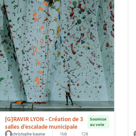
[G]RAVIR LYON - Création de 3
Soumise
au vote
salles d’escalade municipale
christophe baume
0
0