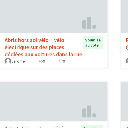
Abris hors sol vélo + vélo
Soumise
au vote
électrique sur des places
dédiées aux voitures dans la rue
Jerome
0
0