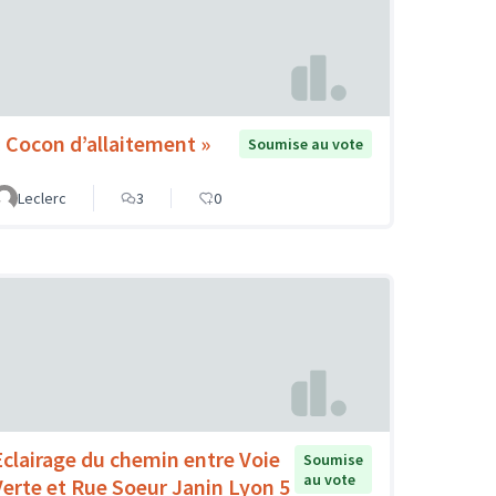
« Cocon d’allaitement »
Soumise au vote
Leclerc
3
0
Eclairage du chemin entre Voie
Soumise
au vote
Verte et Rue Soeur Janin Lyon 5