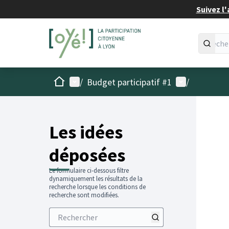
Suivez l'
Accueil
Menu principal
Menu utilisat
/
Budget participatif #1
/
Les idées
déposées
Le formulaire ci-dessous filtre
dynamiquement les résultats de la
recherche lorsque les conditions de
recherche sont modifiées.