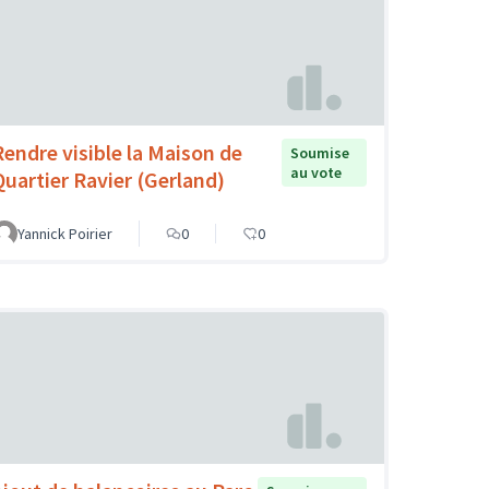
Rendre visible la Maison de
Soumise
au vote
Quartier Ravier (Gerland)
Yannick Poirier
0
0