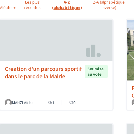
Les plus
A-Z
Z-A (alphabétique
Aléatoire
récentes
(alphabétique)
inverse)
Creation d'un parcours sportif
Soumise
au vote
dans le parc de la Mairie
MAHZI Aïcha
1
0