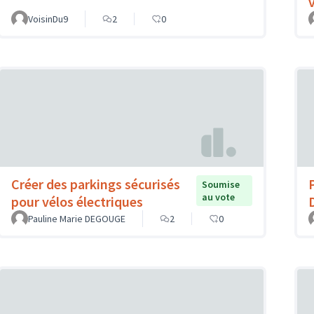
VoisinDu9
2
0
Créer des parkings sécurisés
Soumise
au vote
pour vélos électriques
Pauline Marie DEGOUGE
2
0