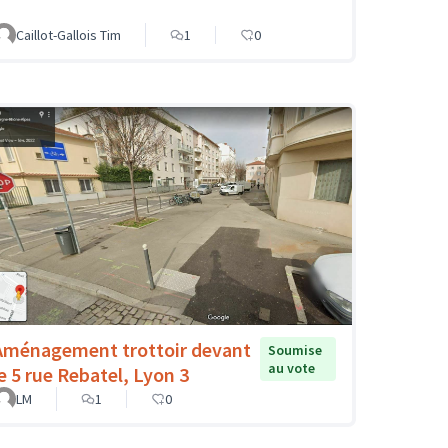
Caillot-Gallois Tim
1
0
Aménagement trottoir devant
Soumise
au vote
le 5 rue Rebatel, Lyon 3
LM
1
0