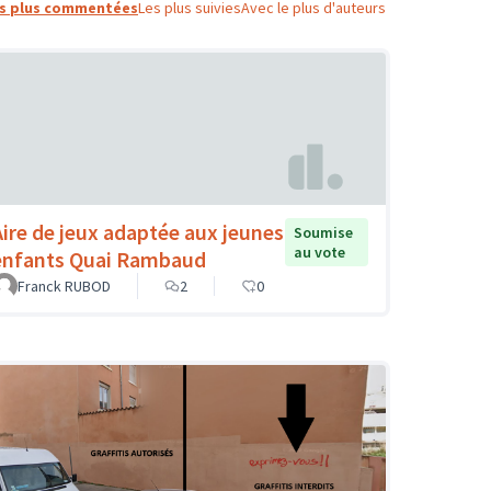
s plus commentées
Les plus suivies
Avec le plus d'auteurs
Aire de jeux adaptée aux jeunes
Soumise
au vote
enfants Quai Rambaud
Franck RUBOD
2
0