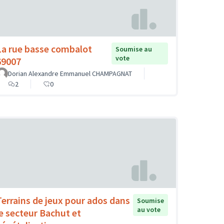
La rue basse combalot
Soumise au
vote
69007
Dorian Alexandre Emmanuel CHAMPAGNAT
2
0
Terrains de jeux pour ados dans
Soumise
au vote
le secteur Bachut et