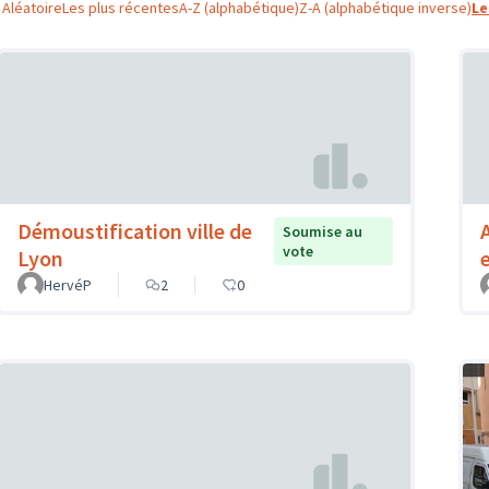
Aléatoire
Les plus récentes
A-Z (alphabétique)
Z-A (alphabétique inverse)
Le
Démoustification ville de
Soumise au
vote
Lyon
HervéP
2
0