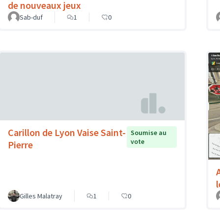
de nouveaux jeux
Sab-duf
1
0
Carillon de Lyon Vaise Saint-
Soumise au
vote
Pierre
Gilles Malatray
1
0