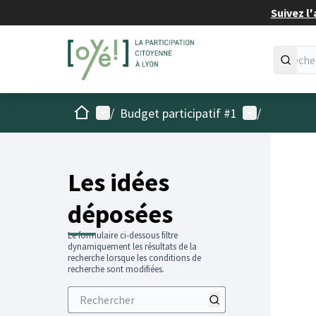
Suivez l'
Accueil
Menu principal
Menu utilisat
/
Budget participatif #1
/
Les idées
déposées
Le formulaire ci-dessous filtre
dynamiquement les résultats de la
recherche lorsque les conditions de
recherche sont modifiées.