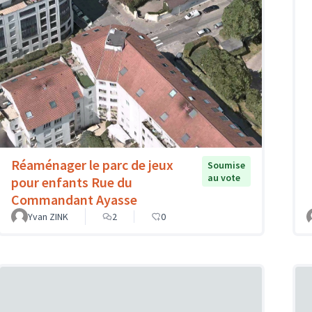
Réaménager le parc de jeux
Soumise
au vote
pour enfants Rue du
Commandant Ayasse
Yvan ZINK
2
0