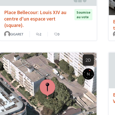
Place Bellecour: Louis XIV au
Soumise
au vote
centre d'un espace vert
(square).
t
GIGARET
2
0