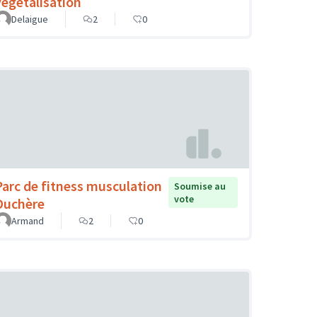
végétalisation
Delaigue
2
0
Parc de fitness musculation
Soumise au
vote
Duchère
Armand
2
0