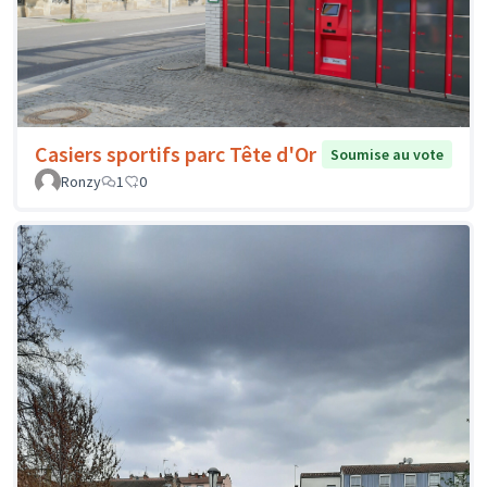
Casiers sportifs parc Tête d'Or
Soumise au vote
Ronzy
1
0