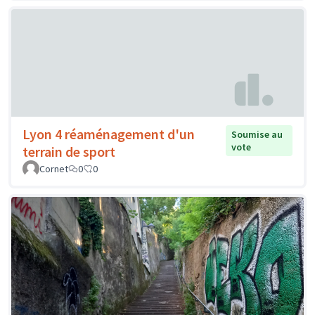
Lyon 4 réaménagement d'un
Soumise au
vote
terrain de sport
Cornet
0
0