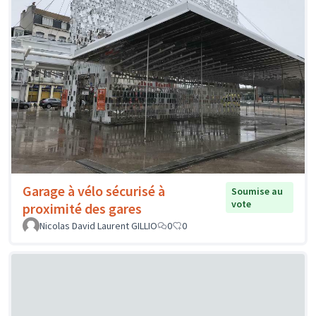
Garage à vélo sécurisé à
Soumise au
vote
proximité des gares
Nicolas David Laurent GILLIO
0
0