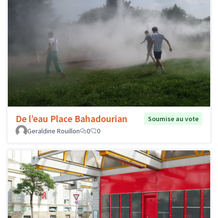
De l’eau Place Bahadourian
Soumise au vote
Geraldine Rouillon
0
0