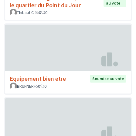
au vote
le quartier du Point du Jour
Thibaut C.
0
0
Equipement bien etre
Soumise au vote
BRUNNER
0
0