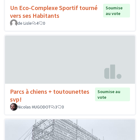
Un Eco-Complexe Sportif tourné
Soumise
au vote
vers ses Habitants
de Lisle
4
0
Parcs à chiens + toutounettes
Soumise au
vote
svp!
Nicolas HUGODOT
3
0