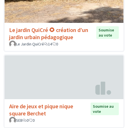
Le jardin QuiCré 🌻 création d’un
Soumise
au vote
jardin urbain pédagogique
Le Jardin QuiCré
14
0
Aire de jeux et pique nique
Soumise au
vote
square Berchet
SEB
0
0