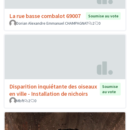
La rue basse combalot 69007
Soumise au vote
Dorian Alexandre Emmanuel CHAMPAGNAT
2
0
Disparition inquiétante des oiseaux
Soumise
au vote
en ville - Installation de nichoirs
Mbft
2
0