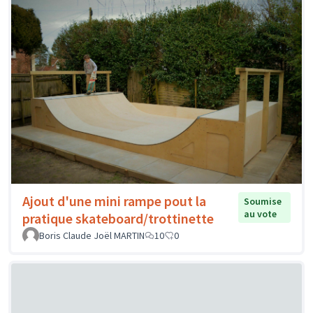
Ajout d'une mini rampe pout la
Soumise
au vote
pratique skateboard/trottinette
Boris Claude Joël MARTIN
10
0