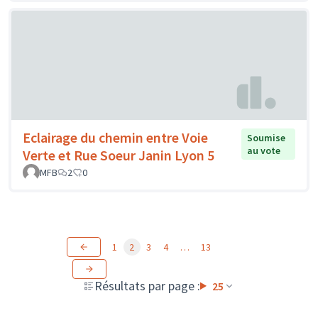
Eclairage du chemin entre Voie
Soumise
au vote
Verte et Rue Soeur Janin Lyon 5
MFB
2
0
1
2
3
4
…
13
Résultats par page :
25