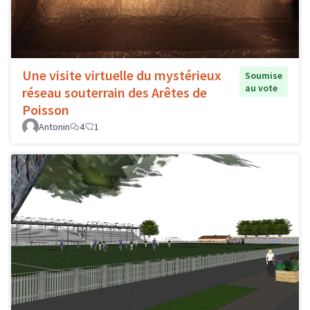
Une visite virtuelle du mystérieux
Soumise
au vote
réseau souterrain des Arêtes de
Poisson
Antonin
4
1