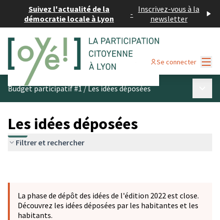
Suivez l'actualité de la
Inscrivez-vous à la
-
démocratie locale à Lyon
newsletter
Menu
Se connecter
Menu p
Budget participatif #1
/
Les idées déposées
Les idées déposées
Filtrer et rechercher
La phase de dépôt des idées de l'édition 2022 est close.
Découvrez les idées déposées par les habitantes et les
habitants.