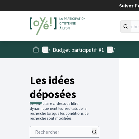
Suivez l'
Accueil
Menu principal
Menu utilisat
/
Budget participatif #1
/
Les idées
déposées
Le formulaire ci-dessous filtre
dynamiquement les résultats de la
recherche lorsque les conditions de
recherche sont modifiées.