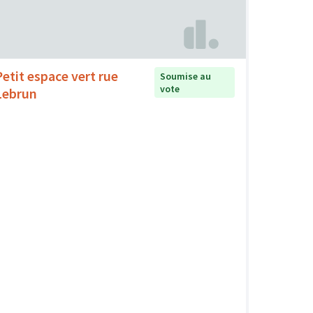
Petit espace vert rue
Soumise au
vote
Lebrun