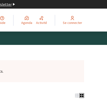
wsletter
Aide
Agenda
Activité
Se connecter
ts.
et)