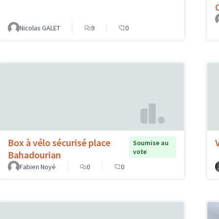
Nicolas GALET
9
0
Box à vélo sécurisé place
Soumise au
vote
Bahadourian
Fabien Noyé
0
0