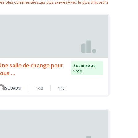
Les plus commentées
Les plus suivies
Avec le plus d'auteurs
Une salle de change pour
Soumise au
vote
ous ...
SOUABNI
0
0