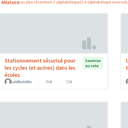
Aléatoire
Les plus récentes
A-Z (alphabétique)
Z-A (alphabétique inverse)
Stationnement sécurisé pour
Soumise
au vote
les cycles (et autres) dans les
t
écoles
LaVilleAVélo
0
0