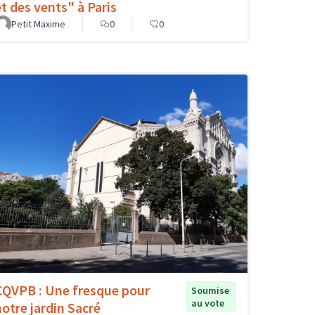
et des vents" à Paris
Petit Maxime
0
0
CQVPB : Une fresque pour
Soumise
au vote
notre jardin Sacré