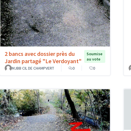
2 bancs avec dossier près du
Soumise
au vote
Jardin partagé "Le Verdoyant"
MJBB CIL DE CHAMPVERT
0
0