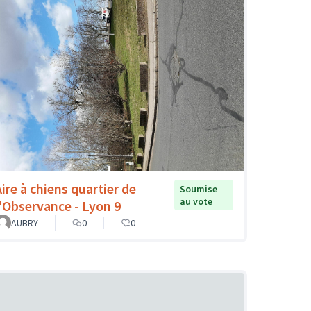
Aire à chiens quartier de
Soumise
au vote
l'Observance - Lyon 9
AUBRY
0
0