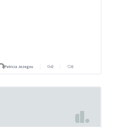
Patricia Jezegou
0
0