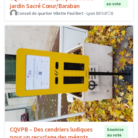
au vote
jardin Sacré Cœur/Baraban
Conseil de quartier Villette Paul Bert - Lyon 03
0
0
CQVPB – Des cendriers ludiques
Soumise
au vote
pour un recyclage des mégots