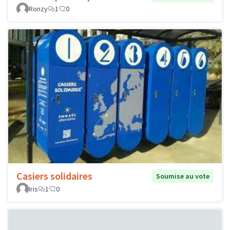
Ronzy
1
0
Casiers solidaires
Soumise au vote
Iris
1
0