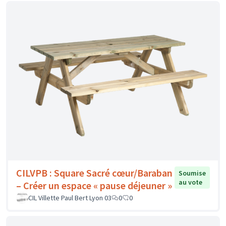
CILVPB : Square Sacré cœur/Baraban
Soumise
au vote
– Créer un espace « pause déjeuner »
CIL Villette Paul Bert Lyon 03
0
0