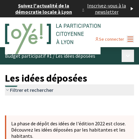
Suivez l'actualité de la
Inscrivez-vous à la
-
démocratie locale à Lyon
newsletter
Menu
Se connecter
Menu p
Budget participatif #1
/
Les idées déposées
Les idées déposées
Filtrer et rechercher
La phase de dépôt des idées de l'édition 2022 est close.
Découvrez les idées déposées par les habitantes et les
habitants.