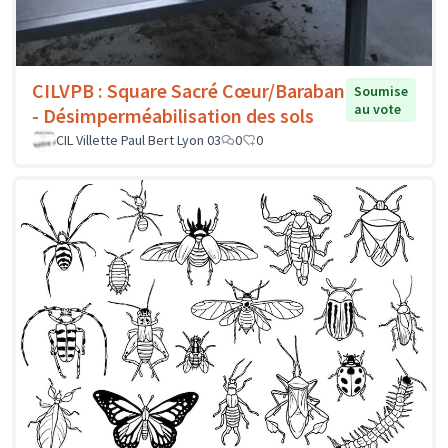
CILVPB : Square Sacré Cœur/Baraban
Soumise
au vote
- Désimperméabilisation des sols
CIL Villette Paul Bert Lyon 03
0
0