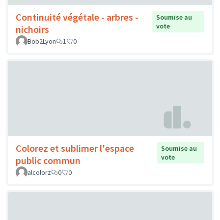
Continuité végétale - arbres -
Soumise au
vote
nichoirs
Bob2Lyon
1
0
Colorez et sublimer l'espace
Soumise au
vote
public commun
alcolorz
0
0