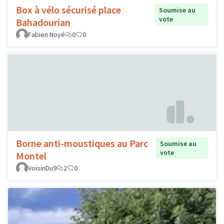
Box à vélo sécurisé place
Soumise au
vote
Bahadourian
Fabien Noyé
0
0
Borne anti-moustiques au Parc
Soumise au
vote
Montel
VoisinDu9
2
0