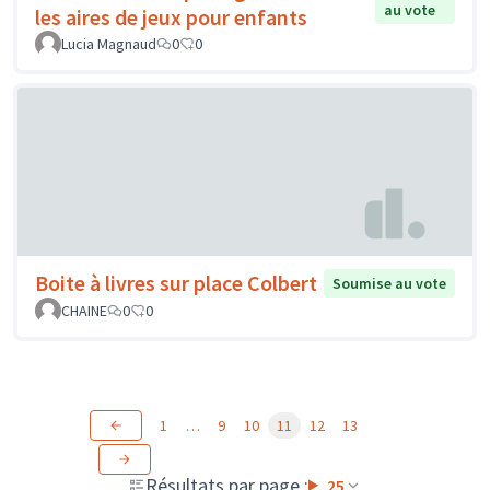
au vote
les aires de jeux pour enfants
Lucia Magnaud
0
0
Boite à livres sur place Colbert
Soumise au vote
CHAINE
0
0
1
…
9
10
11
12
13
Résultats par page :
25