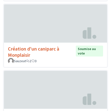
Création d'un caniparc à
Soumise au
vote
Monplaisir
Sauzeat
2
0