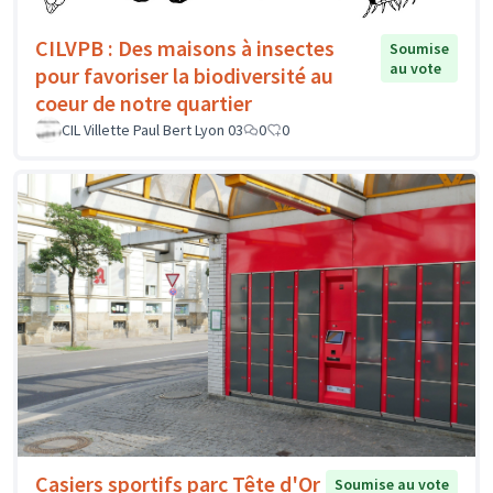
CILVPB : Des maisons à insectes
Soumise
au vote
pour favoriser la biodiversité au
coeur de notre quartier
CIL Villette Paul Bert Lyon 03
0
0
Casiers sportifs parc Tête d'Or
Soumise au vote