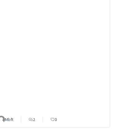
Mbft
2
0