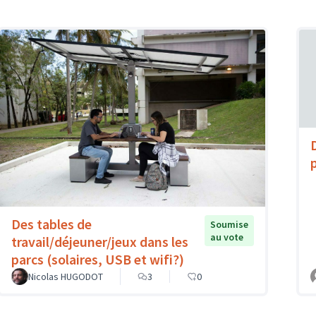
Des tables de
Soumise
au vote
travail/déjeuner/jeux dans les
parcs (solaires, USB et wifi?)
Nicolas HUGODOT
3
0