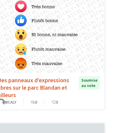
Des panneaux d’expressions
Soumise
au vote
libres sur le parc Blandan et
illeurs
BICALY
0
0