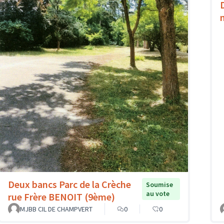
Deux bancs Parc de la Crèche
Soumise
au vote
rue Frère BENOIT (9ème)
MJBB CIL DE CHAMPVERT
0
0