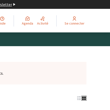
wsletter
Aide
Agenda
Activité
Se connecter
ts.
et)