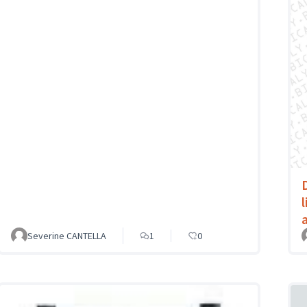
a
Severine CANTELLA
1
0