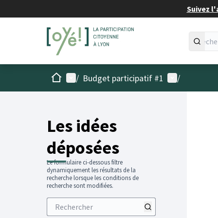
Suivez l'
Accueil
Menu principal
Menu utilisat
/
Budget participatif #1
/
Les idées
déposées
Le formulaire ci-dessous filtre
dynamiquement les résultats de la
recherche lorsque les conditions de
recherche sont modifiées.