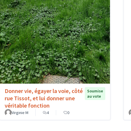
Donner vie, égayer la voie, côté
Soumise
au vote
rue Tissot, et lui donner une
véritable fonction
Virginie M
4
0