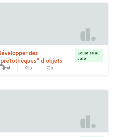
Développer des
Soumise au
vote
"prétothèques" d'objets
Yel
0
0