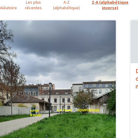
Les plus
A-Z
Z-A (alphabétique
Aléatoire
récentes
(alphabétique)
inverse)
o