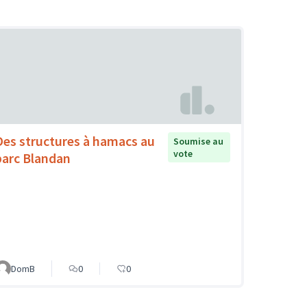
Des structures à hamacs au
Soumise au
vote
parc Blandan
DomB
0
0