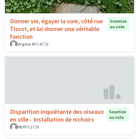
Donner vie, égayer la voie, côté rue
Soumise
au vote
Tissot, et lui donner une véritable
fonction
Virginie M
4
0
Disparition inquiétante des oiseaux
Soumise
au vote
en ville - Installation de nichoirs
Mbft
2
0