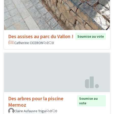
Des assises au parc du Vallon !
Soumise au vote
Catherine CICERON
0
0
Des arbres pour la piscine
Soumise au
vote
Mermoz
Claire Aufauvre Trigui
0
0