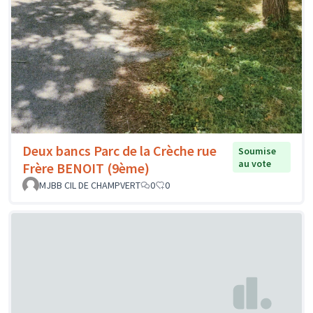
Deux bancs Parc de la Crèche rue
Soumise
au vote
Frère BENOIT (9ème)
MJBB CIL DE CHAMPVERT
0
0