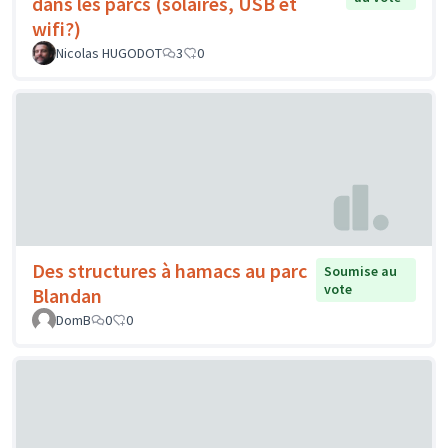
dans les parcs (solaires, USB et
wifi?)
Nicolas HUGODOT
3
0
Des structures à hamacs au parc
Soumise au
vote
Blandan
DomB
0
0