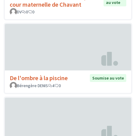
au vote
cour maternelle de Chavant
DV
0
0
De l'ombre à la piscine
Soumise au vote
Bérengère DENIS
4
0