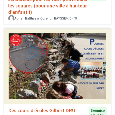
les squares (pour une ville à hauteur
d'enfant !)
Adrien Balthazar Corentin BAYSSE
0
0
Des cours d’écoles Gilbert DRU -
Soumise