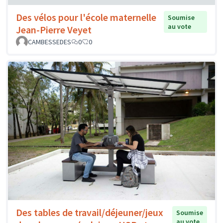
Des vélos pour l'école maternelle
Soumise
au vote
Jean-Pierre Veyet
CAMBESSEDES
0
0
Des tables de travail/déjeuner/jeux
Soumise
au vote