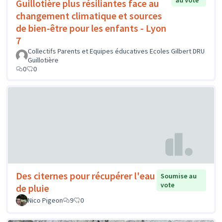
au vote
Guillotière plus résiliantes face au
changement climatique et sources
de bien-être pour les enfants - Lyon
7
Collectifs Parents et Equipes éducatives Ecoles Gilbert DRU
Guillotière
0
0
Des citernes pour récupérer l'eau
Soumise au
vote
de pluie
Nico Pigeon
9
0