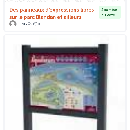
Des panneaux d’expressions libres
Soumise
au vote
sur le parc Blandan et ailleurs
BICALY
0
0