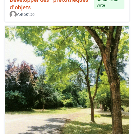
vote
d'objets
Yel
0
0