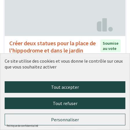
Créer deux statues pour la place de
Soumise
au vote
l'hippodrome et dans le jardin
aquatique de la Saône
Ce site utilise des cookies et vous donne le contrôle sur ceux
Nussbaum
1
0
que vous souhaitez activer
Tout accepter
Tout refuser
Personnaliser
Politique de confidentialité
Créer des parkings sécurisés pour
Soumise