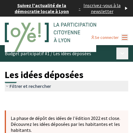
Suivez l'actualité de la
Inscrivez-vous à la
-
démocratie locale à Lyon
newsletter
Menu
Se connecter
Menu p
Budget participatif #1
/
Les idées déposées
Les idées déposées
Filtrer et rechercher
La phase de dépôt des idées de l'édition 2022 est close.
Découvrez les idées déposées par les habitantes et les
habitants.