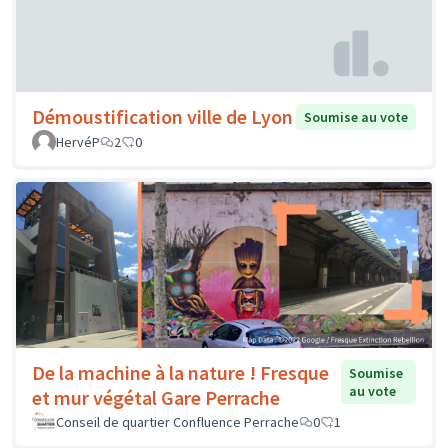
Démoustification ville de Lyon
Soumise au vote
HervéP
2
0
De la machine à la nature ! Fresque
Soumise
au vote
et mur végétal Gare Perrache
Conseil de quartier Confluence Perrache
0
1