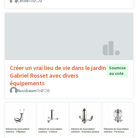
Cécile
0
0
Créer un vrai lieu de vie dans le jardin
Soumise
au vote
Gabriel Rosset avec divers
équipements
Nussbaum
0
0