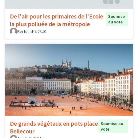
De l'air pour les primaires de l'Ecole
Soumise
au vote
la plus polluée de la métropole
Bertucat
2
0
De grands végétaux en pots place
Soumise au
vote
Bellecour