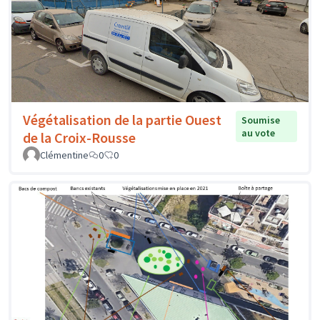
Végétalisation de la partie Ouest
Soumise
au vote
de la Croix-Rousse
Clémentine
0
0