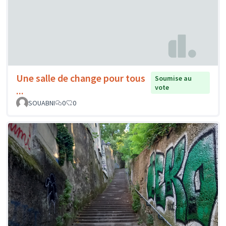
Une salle de change pour tous
Soumise au
vote
...
SOUABNI
0
0