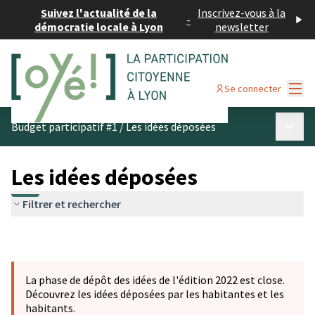
Suivez l'actualité de la
Inscrivez-vous à la
-
démocratie locale à Lyon
newsletter
Menu
Se connecter
Menu p
Budget participatif #1
/
Les idées déposées
Les idées déposées
Filtrer et rechercher
La phase de dépôt des idées de l'édition 2022 est close.
Découvrez les idées déposées par les habitantes et les
habitants.