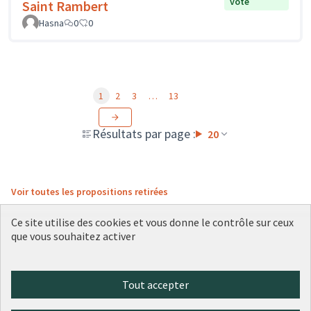
vote
Saint Rambert
Hasna
0
0
1
2
3
…
13
Résultats par page :
20
Voir toutes les propositions retirées
Ce site utilise des cookies et vous donne le contrôle sur ceux
que vous souhaitez activer
Conditions d'utilisation
Paramètres des cookies
Plateforme de participation citoyenne de la Ville de Lyon sur X
Plateforme de participation citoyenne de la Ville de Lyon sur Face
Plateforme de participation citoyenne de la Ville de Lyon sur 
Plateforme de participation citoyenne de la Ville de Lyo
Plateforme de participation citoyenne de la Ville d
Tout accepter
(Lien externe)
(Lien externe)
(Lien externe)
(Lien externe)
(Lien externe)