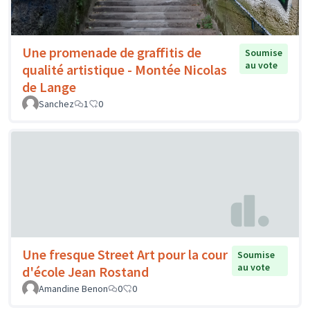
Une promenade de graffitis de
Soumise
au vote
qualité artistique - Montée Nicolas
de Lange
Sanchez
1
0
Une fresque Street Art pour la cour
Soumise
au vote
d'école Jean Rostand
Amandine Benon
0
0