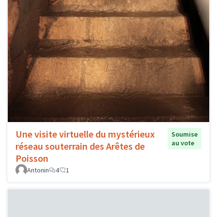
Une visite virtuelle du mystérieux
Soumise
au vote
réseau souterrain des Arêtes de
Poisson
Antonin
4
1