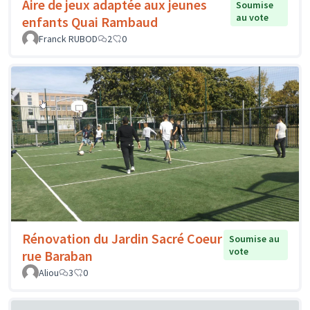
Aire de jeux adaptée aux jeunes
Soumise
au vote
enfants Quai Rambaud
Franck RUBOD
2
0
Rénovation du Jardin Sacré Coeur
Soumise au
vote
rue Baraban
Aliou
3
0