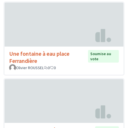
Une fontaine à eau place
Soumise au
vote
Ferrandière
Olivier ROUSSEL
0
0