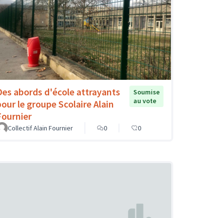
Des abords d'école attrayants
Soumise
au vote
pour le groupe Scolaire Alain
Fournier
Collectif Alain Fournier
0
0