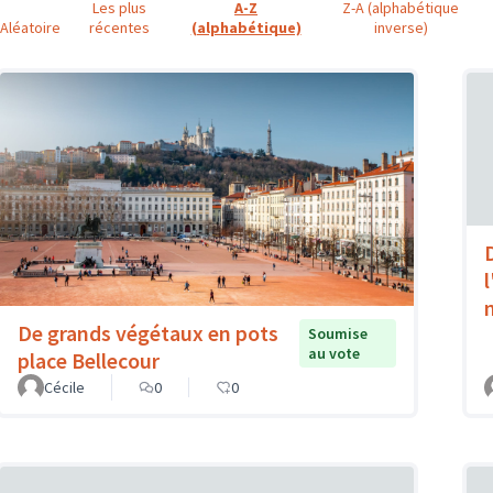
Les plus
A-Z
Z-A (alphabétique
Aléatoire
récentes
(alphabétique)
inverse)
l
De grands végétaux en pots
Soumise
au vote
place Bellecour
Cécile
0
0