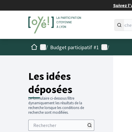
Suivez l'
Accueil
Menu principal
Menu utilisat
/
Budget participatif #1
/
Les idées
déposées
Le formulaire ci-dessous filtre
dynamiquement les résultats de la
recherche lorsque les conditions de
recherche sont modifiées.