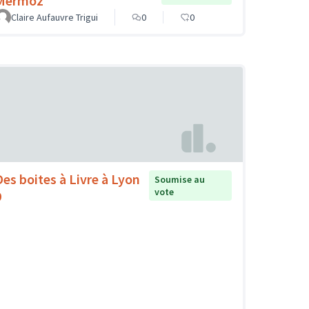
Mermoz
Claire Aufauvre Trigui
0
0
Des boites à Livre à Lyon
Soumise au
vote
9