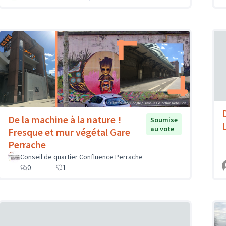
De la machine à la nature !
Soumise
au vote
Fresque et mur végétal Gare
Perrache
Conseil de quartier Confluence Perrache
0
1