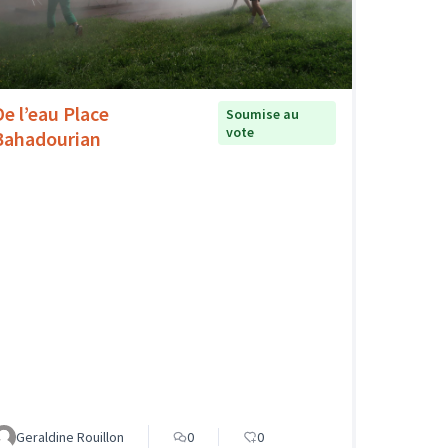
De l’eau Place
Soumise au
vote
Bahadourian
Geraldine Rouillon
0
0