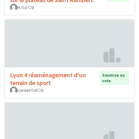
H.
1
0
Lyon 4 réaménagement d'un
Soumise au
vote
terrain de sport
Cornet
0
0