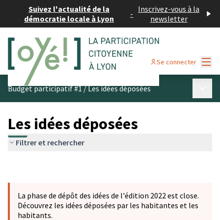
Suivez l'actualité de la
Inscrivez-vous à la
-
démocratie locale à Lyon
newsletter
Menu
Se connecter
Menu p
Budget participatif #1
/
Les idées déposées
Les idées déposées
Filtrer et rechercher
La phase de dépôt des idées de l'édition 2022 est close.
Découvrez les idées déposées par les habitantes et les
habitants.