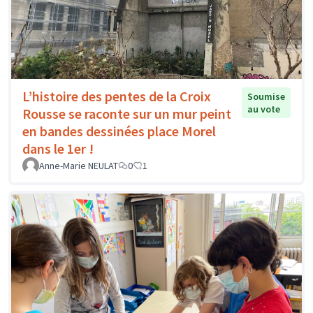
L’histoire des pentes de la Croix
Soumise
au vote
Rousse se raconte sur un mur peint
en bandes dessinées place Morel
dans le 1er !
Anne-Marie NEULAT
0
1