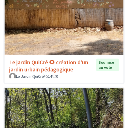
Le jardin QuiCré 🌻 création d’un
Soumise
au vote
jardin urbain pédagogique
Le Jardin QuiCré
14
0