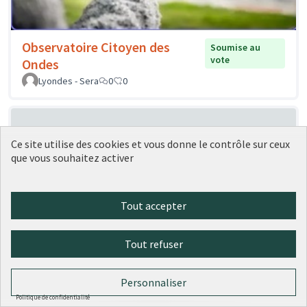
Observatoire Citoyen des
Soumise au
vote
Ondes
Lyondes - Sera
0
0
Ce site utilise des cookies et vous donne le contrôle sur ceux
que vous souhaitez activer
Tout accepter
Ombrager l'école Germaine Tillion
Soumise au
vote
Tout refuser
à Confluence
florence Galipot
0
0
Personnaliser
Politique de confidentialité