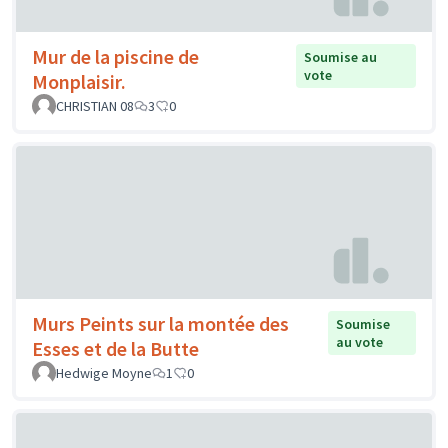
Mur de la piscine de
Soumise au
vote
Monplaisir.
CHRISTIAN 08
3
0
Murs Peints sur la montée des
Soumise
au vote
Esses et de la Butte
Hedwige Moyne
1
0