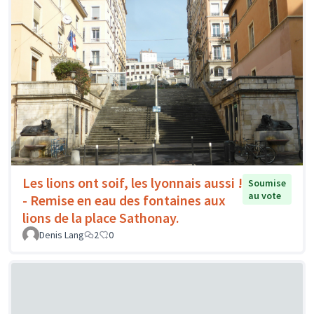
Les lions ont soif, les lyonnais aussi !
Soumise
au vote
- Remise en eau des fontaines aux
lions de la place Sathonay.
Denis Lang
2
0