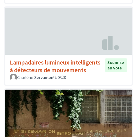
Lampadaires lumineux intelligents -
Soumise
au vote
à détecteurs de mouvements
Charlène Servanton
0
0