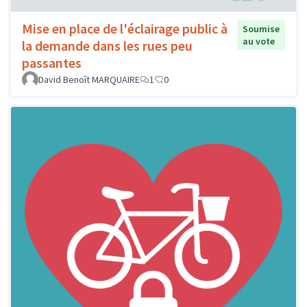
Mise en place de l'éclairage public à
Soumise
au vote
la demande dans les rues peu
passantes
David Benoît MARQUAIRE
1
0