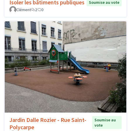
Isoler les bâtiments publiques
Soumise au vote
Clément
2
0
Jardin Dalle Rozier - Rue Saint-
Soumise au
vote
Polycarpe