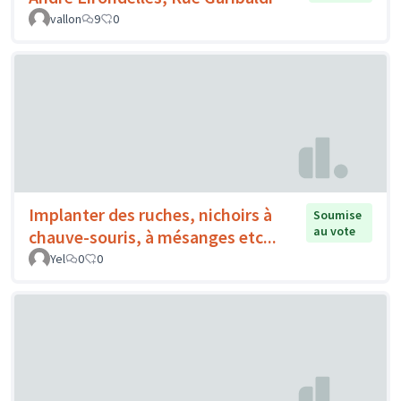
vallon
9
0
Implanter des ruches, nichoirs à
Soumise
au vote
chauve-souris, à mésanges etc...
Yel
0
0