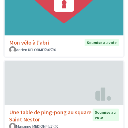
Mon vélo à l'abri
Soumise au vote
Adrien DELORME
0
0
Une table de ping-pong au square
Soumise au
vote
Saint Nestor
Marianne MEDIONI
1
0