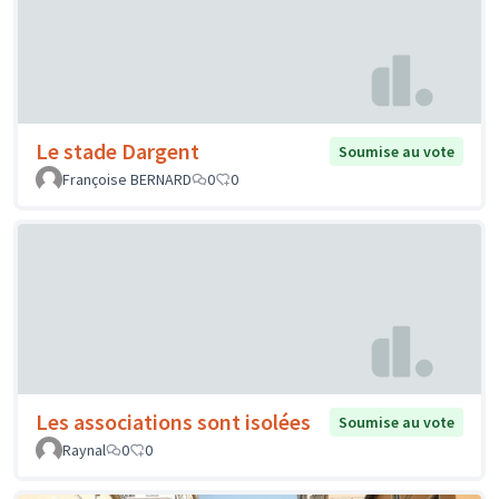
Le stade Dargent
Soumise au vote
Françoise BERNARD
0
0
Les associations sont isolées
Soumise au vote
Raynal
0
0