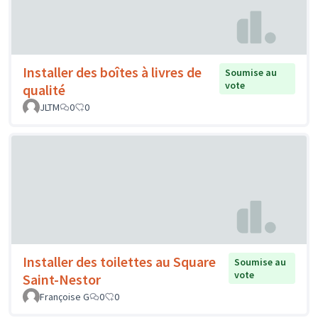
Installer des boîtes à livres de
Soumise au
vote
qualité
JLTM
0
0
Installer des toilettes au Square
Soumise au
vote
Saint-Nestor
Françoise G
0
0