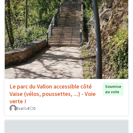
Le parc du Vallon accessible côté
Soumise
au vote
Vaise (vélos, poussettes, ...) - Voie
verte !
Eva
4
0