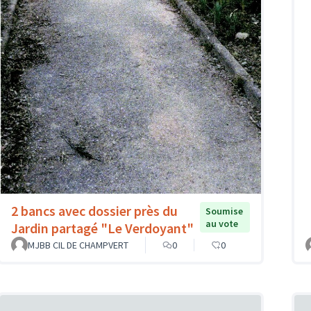
2 bancs avec dossier près du
Soumise
au vote
Jardin partagé "Le Verdoyant"
MJBB CIL DE CHAMPVERT
0
0