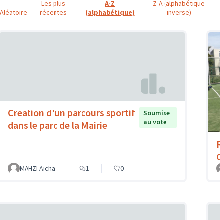
Les plus
A-Z
Z-A (alphabétique
Aléatoire
récentes
(alphabétique)
inverse)
Creation d'un parcours sportif
Soumise
au vote
dans le parc de la Mairie
MAHZI Aïcha
1
0