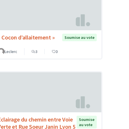
« Cocon d’allaitement »
Soumise au vote
Leclerc
3
0
Eclairage du chemin entre Voie
Soumise
au vote
Verte et Rue Soeur Janin Lyon 5