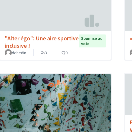
"Alter égo": Une aire sportive
Soumise au
vote
inclusive !
dehedin
3
0