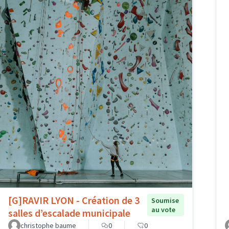
[G]RAVIR LYON - Création de 3
Soumise
au vote
salles d’escalade municipale
christophe baume
0
0