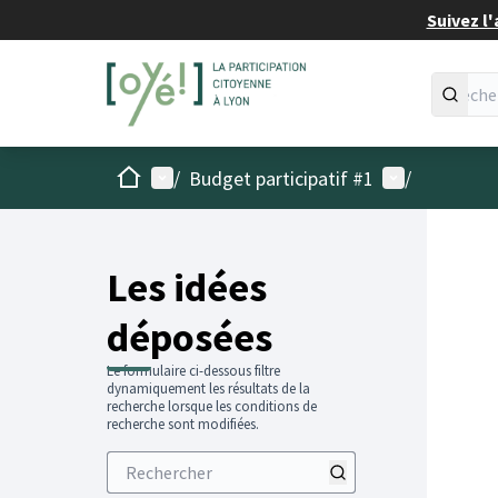
Suivez l'
Accueil
Menu principal
Menu utilisat
/
Budget participatif #1
/
Les idées
déposées
Le formulaire ci-dessous filtre
dynamiquement les résultats de la
recherche lorsque les conditions de
recherche sont modifiées.