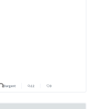
Dargent
12
0