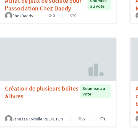
Achat de jeux de société pour
Soumise
au vote
l'association Chez Daddy
ChezDaddy
0
0
Création de plusieurs boîtes
Soumise au
vote
à livres
Vanessa Cyrielle RUCHETON
6
0