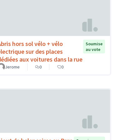
Abris hors sol vélo + vélo
Soumise
au vote
électrique sur des places
dédiées aux voitures dans la rue
Jerome
0
0