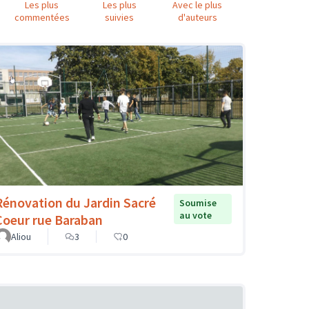
Les plus
Les plus
Avec le plus
commentées
suivies
d'auteurs
Rénovation du Jardin Sacré
Soumise
au vote
Coeur rue Baraban
Aliou
3
0