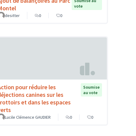
Ajout de balançoires au Parc
Soumise au
vote
Montel
desitter
0
0
Action pour réduire les
Soumise
au vote
déjections canines sur les
trottoirs et dans les espaces
verts
Lucile Clémence GAUDIER
0
0