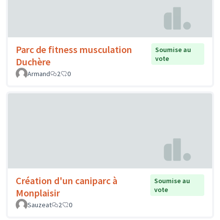
Parc de fitness musculation
Soumise au
vote
Duchère
Armand
2
0
Création d'un caniparc à
Soumise au
vote
Monplaisir
Sauzeat
2
0