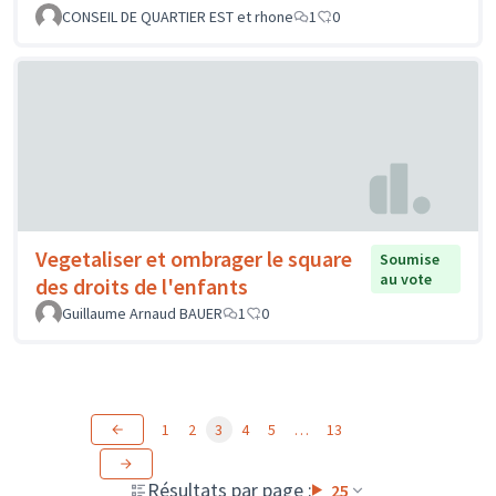
CONSEIL DE QUARTIER EST et rhone
1
0
Vegetaliser et ombrager le square
Soumise
au vote
des droits de l'enfants
Guillaume Arnaud BAUER
1
0
1
2
3
4
5
…
13
Résultats par page :
25