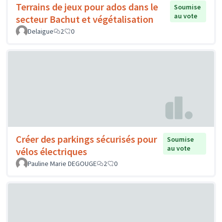
Terrains de jeux pour ados dans le
Soumise
au vote
secteur Bachut et végétalisation
Delaigue
2
0
Créer des parkings sécurisés pour
Soumise
au vote
vélos électriques
Pauline Marie DEGOUGE
2
0