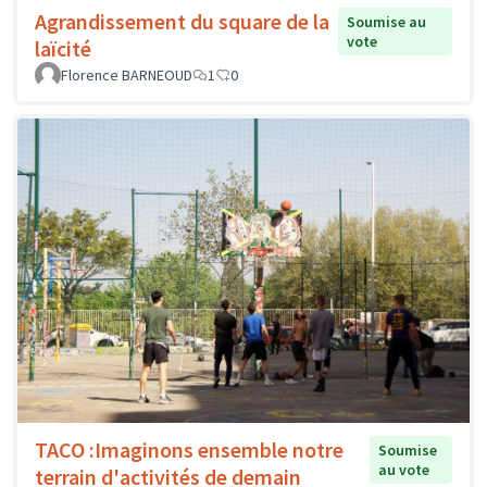
Agrandissement du square de la
Soumise au
vote
laïcité
Florence BARNEOUD
1
0
TACO :Imaginons ensemble notre
Soumise
au vote
terrain d'activités de demain