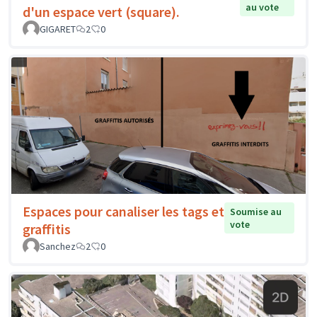
au vote
d'un espace vert (square).
GIGARET
2
0
Espaces pour canaliser les tags et
Soumise au
vote
graffitis
Sanchez
2
0