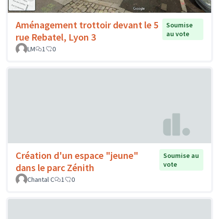
Aménagement trottoir devant le 5
Soumise
au vote
rue Rebatel, Lyon 3
LM
1
0
Création d'un espace "jeune"
Soumise au
vote
dans le parc Zénith
Chantal C
1
0