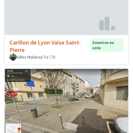
Carillon de Lyon Vaise Saint-
Soumise au
vote
Pierre
Gilles Malatray
1
0