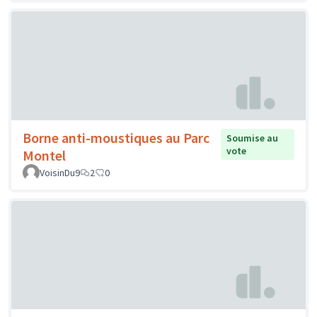
Borne anti-moustiques au Parc
Soumise au
vote
Montel
VoisinDu9
2
0