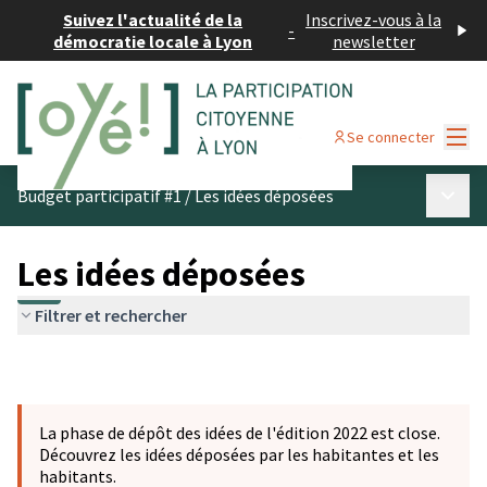
Suivez l'actualité de la
Inscrivez-vous à la
-
démocratie locale à Lyon
newsletter
Menu
Se connecter
Menu p
Budget participatif #1
/
Les idées déposées
Les idées déposées
Filtrer et rechercher
La phase de dépôt des idées de l'édition 2022 est close.
Découvrez les idées déposées par les habitantes et les
habitants.