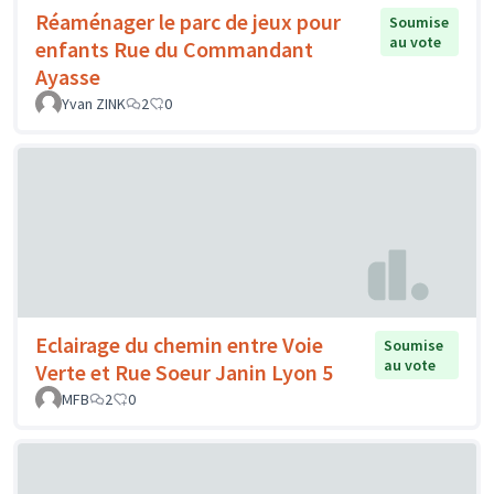
Réaménager le parc de jeux pour
Soumise
au vote
enfants Rue du Commandant
Ayasse
Yvan ZINK
2
0
Eclairage du chemin entre Voie
Soumise
au vote
Verte et Rue Soeur Janin Lyon 5
MFB
2
0