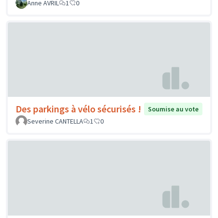
Anne AVRIL
1
0
Des parkings à vélo sécurisés !
Soumise au vote
Severine CANTELLA
1
0