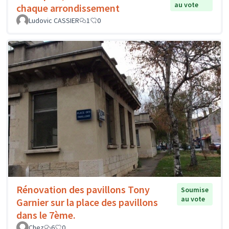
au vote
chaque arrondissement
Ludovic CASSIER
1
0
Rénovation des pavillons Tony
Soumise
au vote
Garnier sur la place des pavillons
dans le 7ème.
Chez
6
0