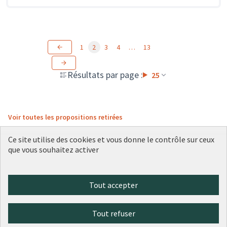
1
2
3
4
…
13
Résultats par page :
25
Voir toutes les propositions retirées
Ce site utilise des cookies et vous donne le contrôle sur ceux
que vous souhaitez activer
Conditions d'utilisation
Paramètres des cookies
Plateforme de participation citoyenne de la Ville de Lyon sur X
Plateforme de participation citoyenne de la Ville de Lyon sur Face
Plateforme de participation citoyenne de la Ville de Lyon sur 
Plateforme de participation citoyenne de la Ville de Lyo
Plateforme de participation citoyenne de la Ville d
Tout accepter
(Lien externe)
(Lien externe)
(Lien externe)
(Lien externe)
(Lien externe)
Tout refuser