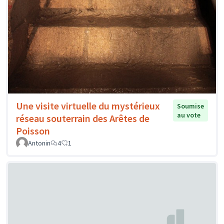
Une visite virtuelle du mystérieux
Soumise
au vote
réseau souterrain des Arêtes de
Poisson
Antonin
4
1