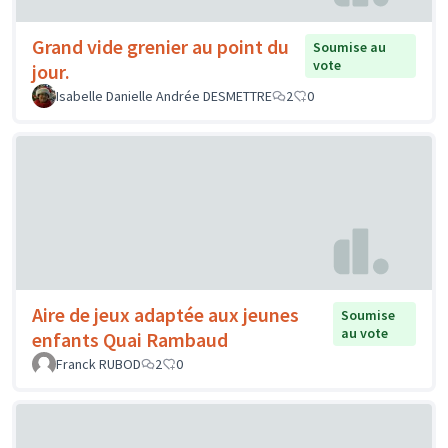
Grand vide grenier au point du
Soumise au
vote
jour.
Isabelle Danielle Andrée DESMETTRE
2
0
Aire de jeux adaptée aux jeunes
Soumise
au vote
enfants Quai Rambaud
Franck RUBOD
2
0