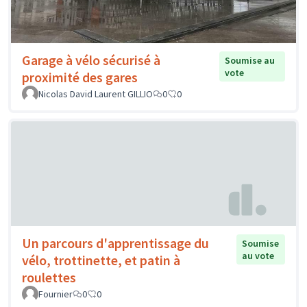
Garage à vélo sécurisé à
Soumise au
vote
proximité des gares
Nicolas David Laurent GILLIO
0
0
Un parcours d'apprentissage du
Soumise
au vote
vélo, trottinette, et patin à
roulettes
Fournier
0
0