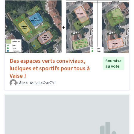
Des espaces verts conviviaux,
Soumise
au vote
ludiques et sportifs pour tous à
Vaise !
Céline Douville
0
0