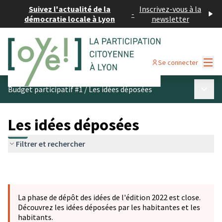
Suivez l'actualité de la
Inscrivez-vous à la
-
démocratie locale à Lyon
newsletter
Menu
Se connecter
Menu p
Budget participatif #1
/
Les idées déposées
Les idées déposées
Filtrer et rechercher
La phase de dépôt des idées de l'édition 2022 est close.
Découvrez les idées déposées par les habitantes et les
habitants.