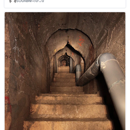
SOUABNI
0
0