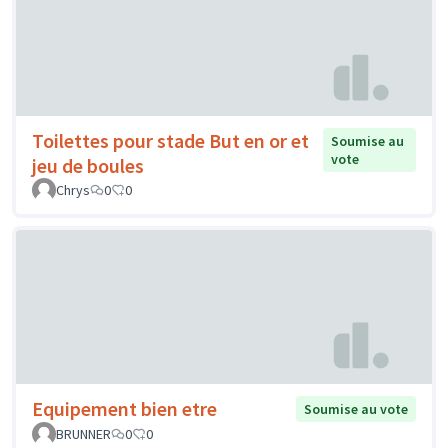
Toilettes pour stade But en or et
Soumise au
vote
jeu de boules
Chrys
0
0
Equipement bien etre
Soumise au vote
BRUNNER
0
0