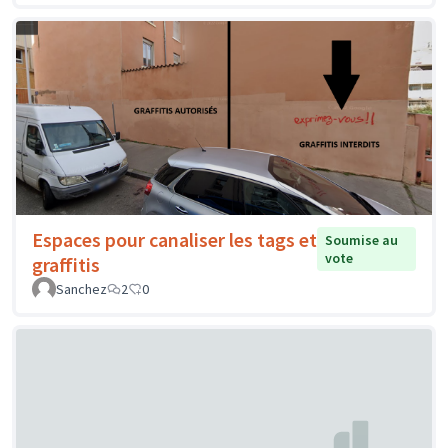
Espaces pour canaliser les tags et
Soumise au
vote
graffitis
Sanchez
2
0