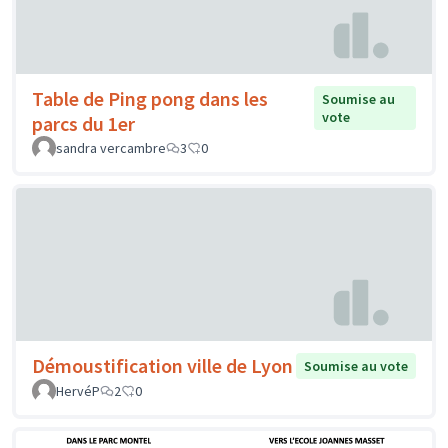
Table de Ping pong dans les
Soumise au
vote
parcs du 1er
sandra vercambre
3
0
Démoustification ville de Lyon
Soumise au vote
HervéP
2
0