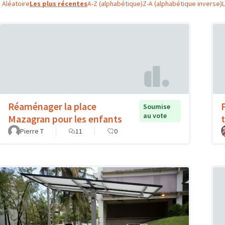
Aléatoire
Les plus récentes
A-Z (alphabétique)
Z-A (alphabétique inverse)
Réaménager la place
Soumise
au vote
Mazagran pour les enfants
Pierre T
11
0