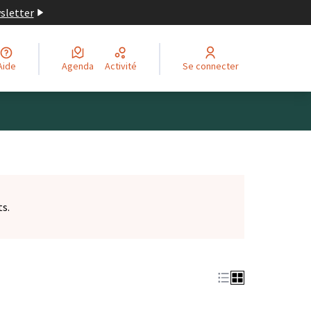
wsletter
Aide
Agenda
Activité
Se connecter
ts.
et)