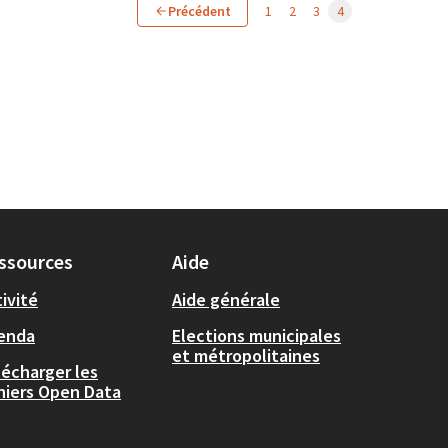
Précédent
1
2
3
4
ssources
Aide
ivité
Aide générale
enda
Elections municipales
et métropolitaines
lécharger les
chiers Open Data