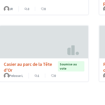
JR
3
0
Casier au parc de la Tête
Soumise au
vote
d'Or
c
Pelosse L
1
0