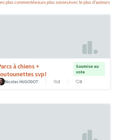
Les plus commentées
Les plus suivies
Avec le plus d'auteurs
Parcs à chiens +
Soumise au
vote
toutounettes svp!
Nicolas HUGODOT
3
0