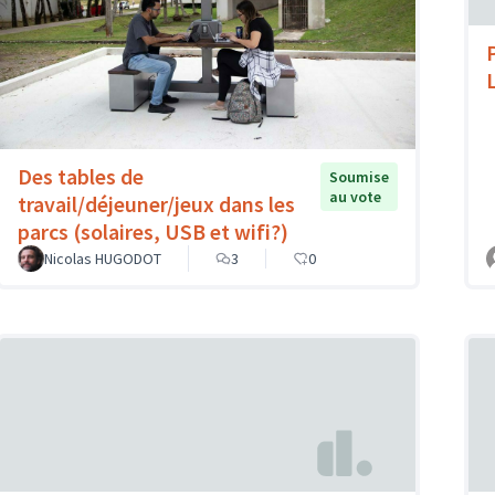
Des tables de
Soumise
au vote
travail/déjeuner/jeux dans les
parcs (solaires, USB et wifi?)
Nicolas HUGODOT
3
0