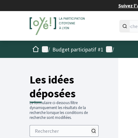
Suivez l'
Accueil
Menu principal
Menu utilisat
/
Budget participatif #1
/
Les idées
déposées
Le formulaire ci-dessous filtre
dynamiquement les résultats de la
recherche lorsque les conditions de
recherche sont modifiées.