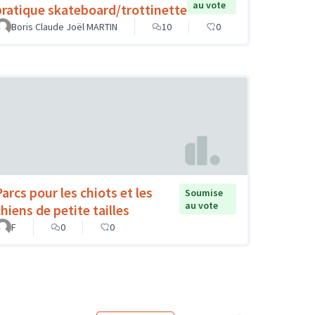
au vote
pratique skateboard/trottinette
Boris Claude Joël MARTIN
10
0
Parcs pour les chiots et les
Soumise
au vote
hiens de petite tailles
F
0
0