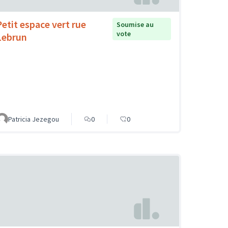
Petit espace vert rue
Soumise au
vote
Lebrun
Patricia Jezegou
0
0