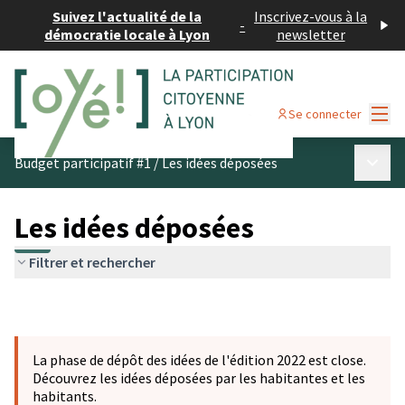
Suivez l'actualité de la
Inscrivez-vous à la
-
démocratie locale à Lyon
newsletter
Menu
Se connecter
Menu p
Budget participatif #1
/
Les idées déposées
Les idées déposées
Filtrer et rechercher
La phase de dépôt des idées de l'édition 2022 est close.
Découvrez les idées déposées par les habitantes et les
habitants.