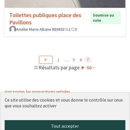
Toilettes publiques place des
Soumise au
vote
Pavillons
Amélie Marie Albane REMISE
1
0
1
…
5
6
7
Résultats par page :
50
Voir toutes les propositions retirées
Ce site utilise des cookies et vous donne le contrôle sur ceux
que vous souhaitez activer
Conditions d'utilisation
Paramètres des cookies
Tout accepter
Plateforme de participation citoyenne de la Ville de Lyon sur X
Plateforme de participation citoyenne de la Ville de Lyon sur Face
Plateforme de participation citoyenne de la Ville de Lyon sur 
Plateforme de participation citoyenne de la Ville de Lyo
Plateforme de participation citoyenne de la Ville d