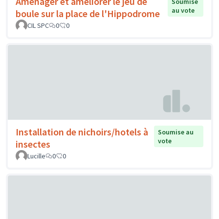
Aménager et améliorer le jeu de
Soumise
au vote
boule sur la place de l'Hippodrome
CIL SPC
0
0
Installation de nichoirs/hotels à
Soumise au
vote
insectes
Lucille
0
0