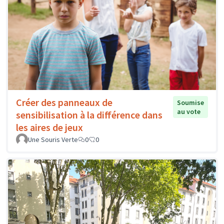
Créer des panneaux de
Soumise
au vote
sensibilisation à la différence dans
les aires de jeux
Une Souris Verte
0
0