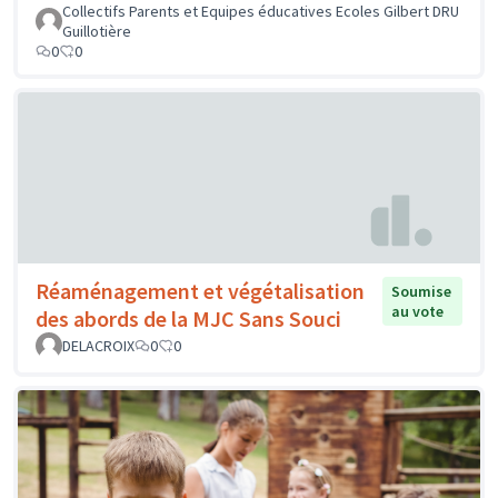
Collectifs Parents et Equipes éducatives Ecoles Gilbert DRU
Guillotière
0
0
Réaménagement et végétalisation
Soumise
au vote
des abords de la MJC Sans Souci
DELACROIX
0
0