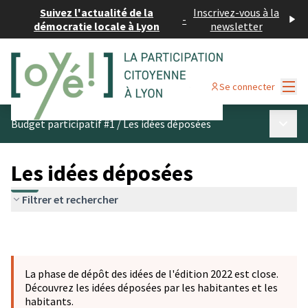
Suivez l'actualité de la
Inscrivez-vous à la
-
démocratie locale à Lyon
newsletter
Menu
Se connecter
Menu p
Budget participatif #1
/
Les idées déposées
Les idées déposées
Filtrer et rechercher
La phase de dépôt des idées de l'édition 2022 est close.
Découvrez les idées déposées par les habitantes et les
habitants.