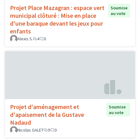
Projet Place Mazagran : espace vert
Soumise
au vote
municipal clôturé : Mise en place
d'une baraque devant les jeux pour
enfants
Alexis S.
4
0
Projet d'aménagement et
Soumise
au vote
d'apaisement de la Gustave
Nadaud
Nicolas GALET
9
0