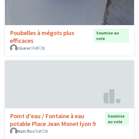
Poubelles à mégots plus
Soumise au
vote
efficaces
cloarec
0
0
Point d'eau / Fontaine à eau
Soumise
au vote
potable Place Jean Monet lyon 9
Matt.fbrs
0
0