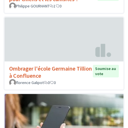
Philippe GOURHANT
1
0
Ombrager l'école Germaine Tillion
Soumise au
vote
à Confluence
florence Galipot
0
0