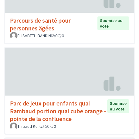
Parcours de santé pour
Soumise au
vote
personnes âgées
ELISABETH BANDIN
0
0
Parc de jeux pour enfants quai
Soumise
au vote
Rambaud portion quai cube orange -
pointe de la confluence
Thibaud Kurtz
0
0