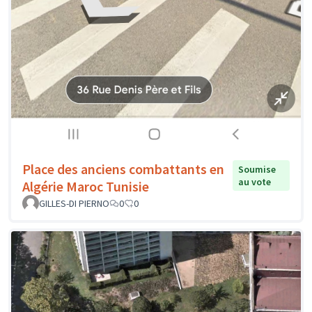
Place des anciens combattants en
Soumise
au vote
Algérie Maroc Tunisie
GILLES-DI PIERNO
0
0