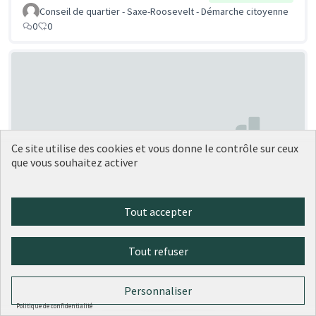
Conseil de quartier - Saxe-Roosevelt - Démarche citoyenne
0
0
Ce site utilise des cookies et vous donne le contrôle sur ceux
que vous souhaitez activer
Murs Peints sur la montée des
Soumise
au vote
Esses et de la Butte
Tout accepter
Hedwige Moyne
1
0
Tout refuser
Personnaliser
Politique de confidentialité