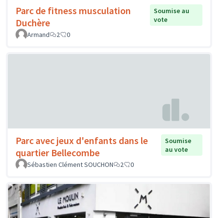
Parc de fitness musculation
Soumise au
vote
Duchère
Armand
2
0
Parc avec jeux d'enfants dans le
Soumise
au vote
quartier Bellecombe
Sébastien Clément SOUCHON
2
0