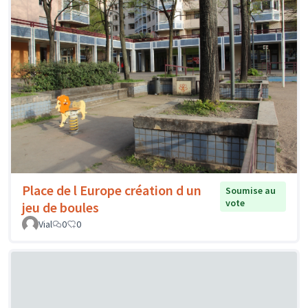
Place de l Europe création d un
Soumise au
vote
jeu de boules
Vial
0
0