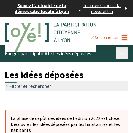
Suivez l'actualité de la
Inscrivez-vous à la
-
démocratie locale à Lyon
newsletter
Menu
Se connecter
Menu p
Budget participatif #1
/
Les idées déposées
Les idées déposées
Filtrer et rechercher
La phase de dépôt des idées de l'édition 2022 est close.
Découvrez les idées déposées par les habitantes et les
habitants.