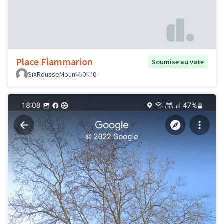
Place Flammarion
Soumise au vote
SiXRousseMoun
0
0