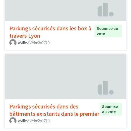
Parkings sécurisés dans les box à
Soumise au
vote
travers Lyon
LaVilleAVélo
0
0
Parkings sécurisés dans des
Soumise
au vote
bâtiments existants dans le premier
LaVilleAVélo
0
0