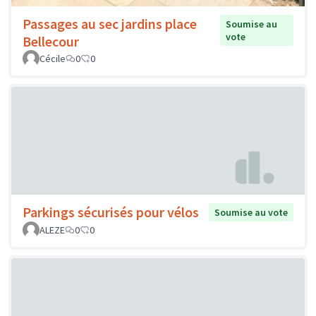
Passages au sec jardins place
Soumise au
vote
Bellecour
Cécile
0
0
Parkings sécurisés pour vélos
Soumise au vote
ALEZE
0
0