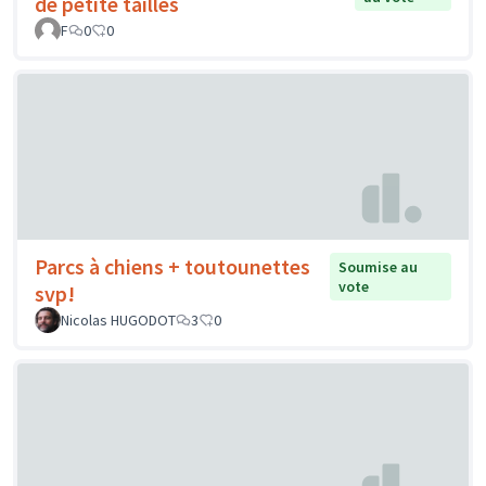
de petite tailles
F
0
0
Parcs à chiens + toutounettes
Soumise au
vote
svp!
Nicolas HUGODOT
3
0