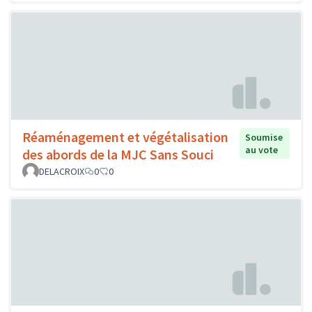
Réaménagement et végétalisation
Soumise
au vote
des abords de la MJC Sans Souci
DELACROIX
0
0