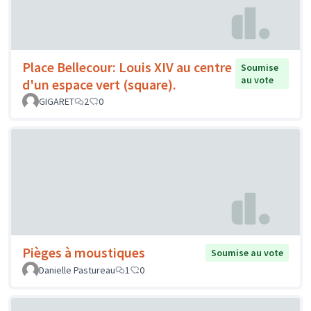
Place Bellecour: Louis XIV au centre
Soumise
au vote
d'un espace vert (square).
GIGARET
2
0
Pièges à moustiques
Soumise au vote
Danielle Pastureau
1
0