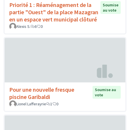
Priorité 1 : Réaménagement de la
Soumise
au vote
partie "Ouest" de la place Mazagran
en un espace vert municipal clôturé
Alexis S.
6
0
Pour une nouvelle fresque
Soumise au
vote
piscine Garibaldi
Lionel Lafferayrie
1
0