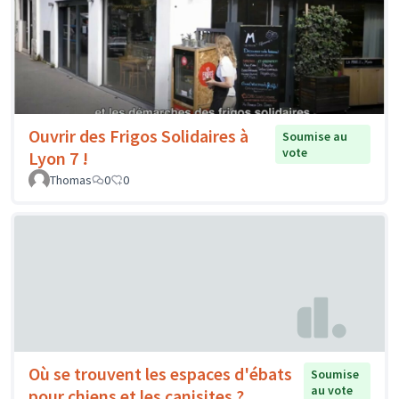
Ouvrir des Frigos Solidaires à
Soumise au
vote
Lyon 7 !
Thomas
0
0
Où se trouvent les espaces d'ébats
Soumise
au vote
pour chiens et les canisites ?