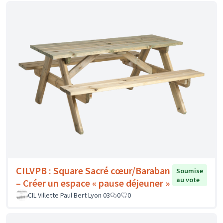
CILVPB : Square Sacré cœur/Baraban
Soumise
au vote
– Créer un espace « pause déjeuner »
CIL Villette Paul Bert Lyon 03
0
0