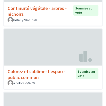
Continuité végétale - arbres -
Soumise au
vote
nichoirs
Bob2Lyon
1
0
Colorez et sublimer l'espace
Soumise au
vote
public commun
alcolorz
0
0