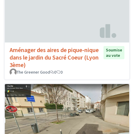
Aménager des aires de pique-nique
Soumise
au vote
dans le jardin du Sacré Coeur (Lyon
3ème)
The Greener Good
0
0