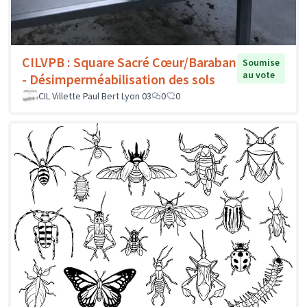
CILVPB : Square Sacré Cœur/Baraban
Soumise
au vote
- Désimperméabilisation des sols
CIL Villette Paul Bert Lyon 03
0
0