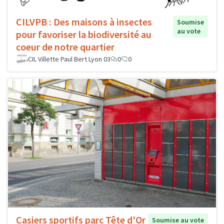
CILVPB : Des maisons à insectes
Soumise
au vote
pour favoriser la biodiversité au
coeur de notre quartier
CIL Villette Paul Bert Lyon 03
0
0
Casiers sportifs parc Tête d'Or
Soumise au vote