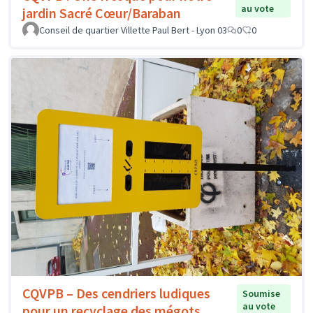
au vote
jardin Sacré Cœur/Baraban
Conseil de quartier Villette Paul Bert - Lyon 03
0
0
CQVPB – Des cendriers ludiques
Soumise
au vote
pour un recyclage des mégots