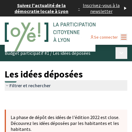
Suivez l'actualité de la
Inscrivez-vous à la
-
démocratie locale à Lyon
newsletter
Menu
Se connecter
Menu p
Budget participatif #1
/
Les idées déposées
Les idées déposées
Filtrer et rechercher
La phase de dépôt des idées de l'édition 2022 est close.
Découvrez les idées déposées par les habitantes et les
habitants.