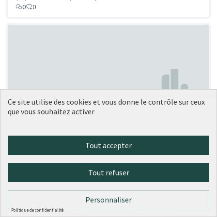
0
0
Ce site utilise des cookies et vous donne le contrôle sur ceux
Aménagement du parking de la
que vous souhaitez activer
Soumise au
vote
MJC Duchère
MJC Duchère
0
0
Tout accepter
Tout refuser
Personnaliser
Politique de confidentialité