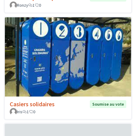
Ronzy
1
0
Casiers solidaires
Soumise au vote
Iris
1
0