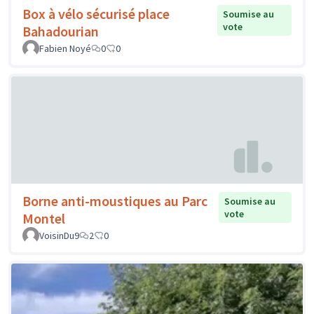
Box à vélo sécurisé place
Soumise au
vote
Bahadourian
Fabien Noyé
0
0
Borne anti-moustiques au Parc
Soumise au
vote
Montel
VoisinDu9
2
0