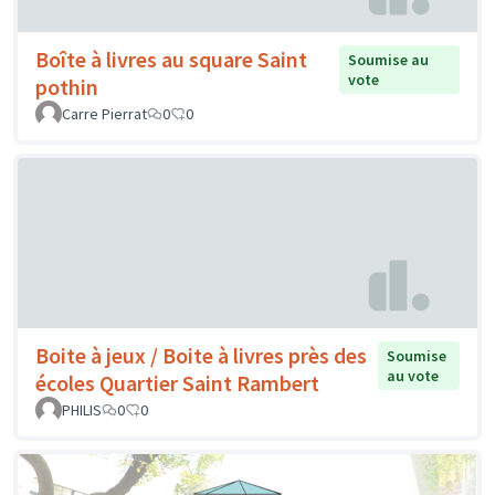
Boîte à livres au square Saint
Soumise au
vote
pothin
Carre Pierrat
0
0
Boite à jeux / Boite à livres près des
Soumise
au vote
écoles Quartier Saint Rambert
PHILIS
0
0