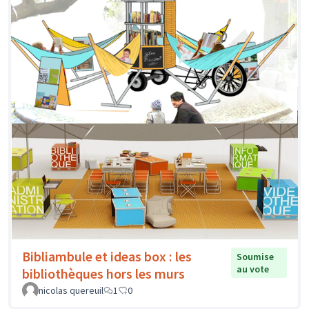
Bibliambule et ideas box : les
Soumise
au vote
bibliothèques hors les murs
nicolas quereuil
1
0