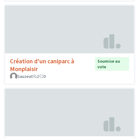
Création d'un caniparc à
Soumise au
vote
Monplaisir
Sauzeat
2
0