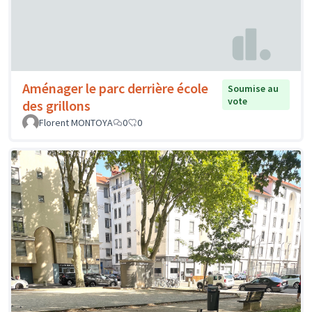
Aménager le parc derrière école
Soumise au
vote
des grillons
Florent MONTOYA
0
0