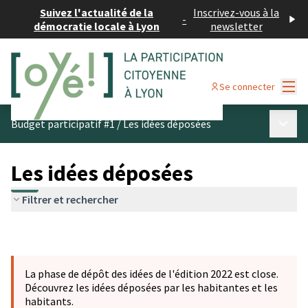
Suivez l'actualité de la
Inscrivez-vous à la
-
démocratie locale à Lyon
newsletter
Menu
Se connecter
Menu p
Budget participatif #1
/
Les idées déposées
Les idées déposées
Filtrer et rechercher
La phase de dépôt des idées de l'édition 2022 est close.
Découvrez les idées déposées par les habitantes et les
habitants.