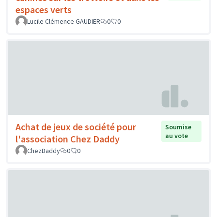
espaces verts
Lucile Clémence GAUDIER
0
0
Achat de jeux de société pour
Soumise
au vote
l'association Chez Daddy
ChezDaddy
0
0