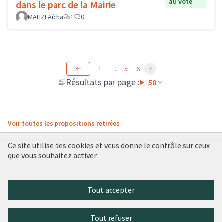
au vote
dans le parc de la Mairie
MAHZI Aïcha
1
0
1
…
5
6
7
Résultats par page :
50
Voir toutes les propositions retirées
Ce site utilise des cookies et vous donne le contrôle sur ceux
que vous souhaitez activer
Conditions d'utilisation
Paramètres des cookies
Plateforme de participation citoyenne de la Ville de Lyon sur X
Plateforme de participation citoyenne de la Ville de Lyon sur Face
Plateforme de participation citoyenne de la Ville de Lyon sur 
Plateforme de participation citoyenne de la Ville de Lyo
Plateforme de participation citoyenne de la Ville d
Tout accepter
(Lien externe)
(Lien externe)
(Lien externe)
(Lien externe)
(Lien externe)
Tout refuser