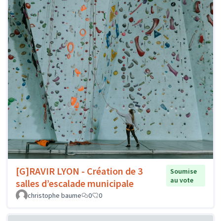
[G]RAVIR LYON - Création de 3
Soumise
au vote
salles d’escalade municipale
christophe baume
0
0