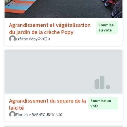
Agrandissement et végétalisation
Soumise
au vote
du jardin de la crèche Popy
Crèche Popy
0
0
Agrandissement du square de la
Soumise au
vote
laïcité
Florence BARNEOUD
1
0