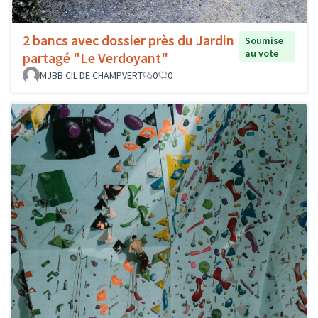
2 bancs avec dossier près du Jardin
Soumise
au vote
partagé "Le Verdoyant"
MJBB CIL DE CHAMPVERT
0
0