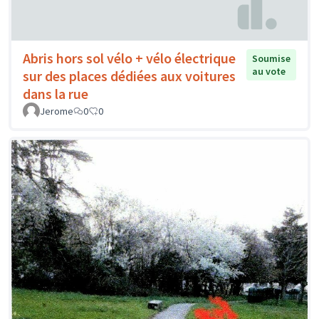
Abris hors sol vélo + vélo électrique
Soumise
au vote
sur des places dédiées aux voitures
dans la rue
Jerome
0
0