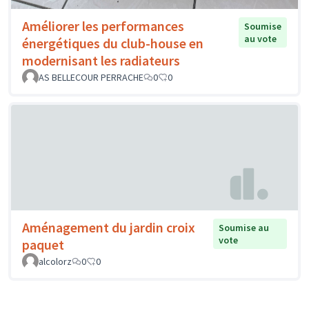
Améliorer les performances
Soumise
au vote
énergétiques du club-house en
modernisant les radiateurs
AS BELLECOUR PERRACHE
0
0
Aménagement du jardin croix
Soumise au
vote
paquet
alcolorz
0
0