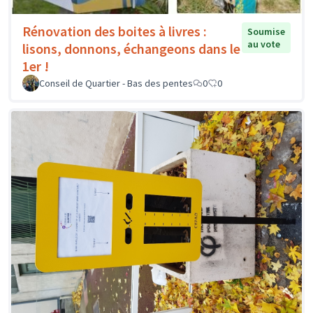
Rénovation des boites à livres :
Soumise
au vote
lisons, donnons, échangeons dans le
1er !
Conseil de Quartier - Bas des pentes
0
0