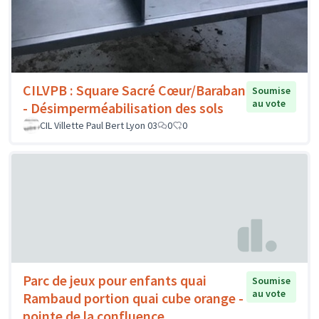
CILVPB : Square Sacré Cœur/Baraban
Soumise
au vote
- Désimperméabilisation des sols
CIL Villette Paul Bert Lyon 03
0
0
Parc de jeux pour enfants quai
Soumise
au vote
Rambaud portion quai cube orange -
pointe de la confluence