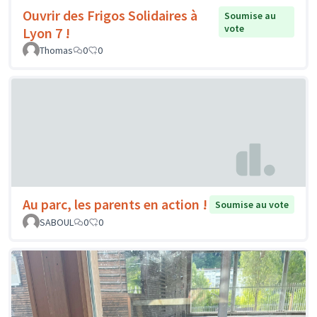
Ouvrir des Frigos Solidaires à
Soumise au
vote
Lyon 7 !
Thomas
0
0
Au parc, les parents en action !
Soumise au vote
SABOUL
0
0