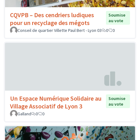
CQVPB – Des cendriers ludiques
Soumise
au vote
pour un recyclage des mégots
Conseil de quartier Villette Paul Bert - Lyon 03
0
0
Un Espace Numérique Solidaire au
Soumise
au vote
Village Associatif de Lyon 3
Galland
0
0