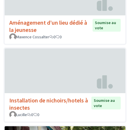
Aménagement d’un lieu dédié à
Soumise au
vote
la jeunesse
Maxence Cossalter
0
0
Installation de nichoirs/hotels à
Soumise au
vote
insectes
Lucille
0
0