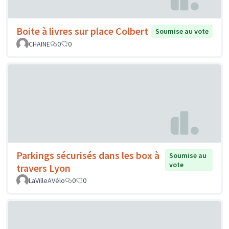
Boite à livres sur place Colbert
Soumise au vote
CHAINE
0
0
Parkings sécurisés dans les box à
Soumise au
vote
travers Lyon
LaVilleAVélo
0
0