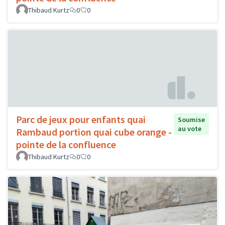
Thibaud Kurtz
0
0
Parc de jeux pour enfants quai
Soumise
au vote
Rambaud portion quai cube orange -
pointe de la confluence
Thibaud Kurtz
0
0