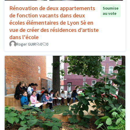
Rénovation de deux appartements
Soumise
au vote
de fonction vacants dans deux
écoles élémentaires de Lyon 5è en
vue de créer des résidences d’artiste
dans l'école
Roger GUIR
0
0