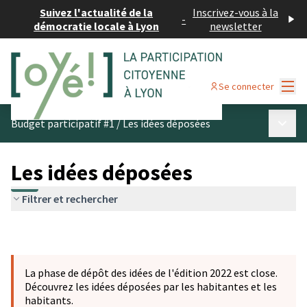
Suivez l'actualité de la
Inscrivez-vous à la
-
démocratie locale à Lyon
newsletter
Menu
Se connecter
Menu p
Budget participatif #1
/
Les idées déposées
Les idées déposées
Filtrer et rechercher
La phase de dépôt des idées de l'édition 2022 est close.
Découvrez les idées déposées par les habitantes et les
habitants.