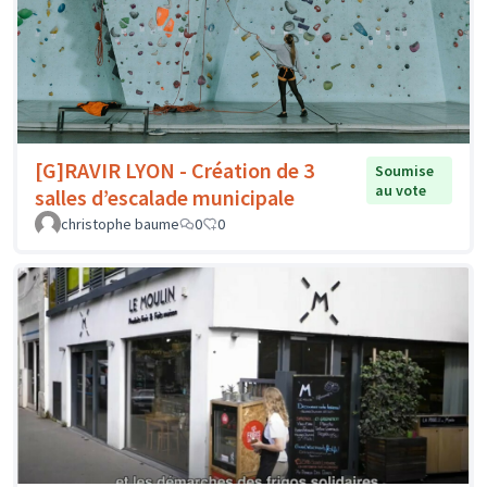
[G]RAVIR LYON - Création de 3
Soumise
au vote
salles d’escalade municipale
christophe baume
0
0