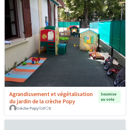
Agrandissement et végétalisation
Soumise
au vote
du jardin de la crèche Popy
Crèche Popy
0
0