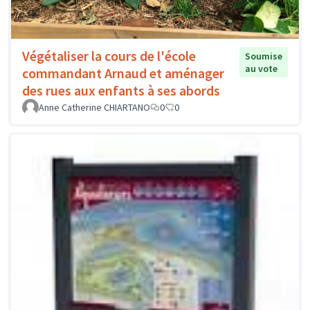
Végétaliser la cours de l'école
Soumise
au vote
commandant Arnaud et aménager
des rues aux enfants à ses abords
Anne Catherine CHIARTANO
0
0