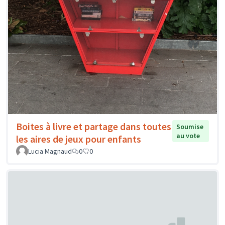
Boites à livre et partage dans toutes
Soumise
au vote
les aires de jeux pour enfants
Lucia Magnaud
0
0