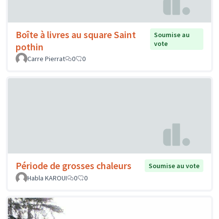
Boîte à livres au square Saint
Soumise au
vote
pothin
Carre Pierrat
0
0
Période de grosses chaleurs
Soumise au vote
Habla KAROUI
0
0