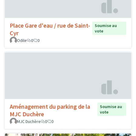
Place Gare d'eau / rue de Saint-
Soumise au
vote
Cyr
Odile
0
0
Aménagement du parking de la
Soumise au
vote
MJC Duchère
MJC Duchère
0
0