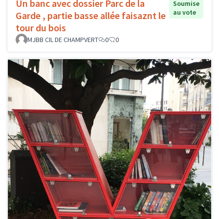
Un banc avec dossier Parc de la
Soumise
au vote
Garde , partie basse allée faisaznt le
tour du bois
MJBB CIL DE CHAMPVERT
0
0