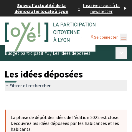
Suivez l'actualité de la
Inscrivez-vous à la
-
démocratie locale à Lyon
newsletter
Menu
Se connecter
Menu p
Budget participatif #1
/
Les idées déposées
Les idées déposées
Filtrer et rechercher
La phase de dépôt des idées de l'édition 2022 est close.
Découvrez les idées déposées par les habitantes et les
habitants.