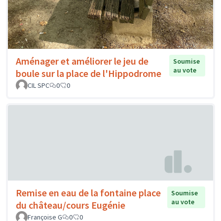
Aménager et améliorer le jeu de
Soumise
au vote
boule sur la place de l'Hippodrome
CIL SPC
0
0
Remise en eau de la fontaine place
Soumise
au vote
du château/cours Eugénie
Françoise G
0
0