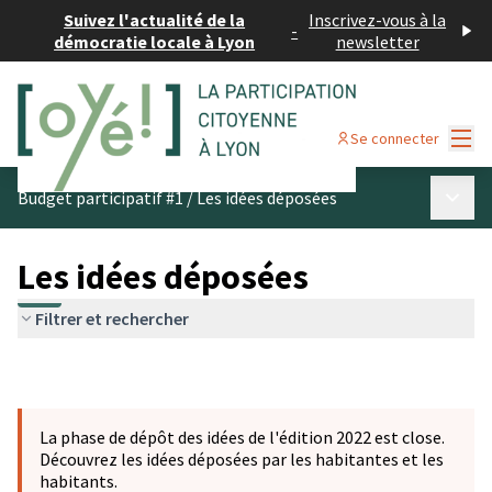
Suivez l'actualité de la
Inscrivez-vous à la
-
démocratie locale à Lyon
newsletter
Menu
Se connecter
Menu p
Budget participatif #1
/
Les idées déposées
Les idées déposées
Filtrer et rechercher
La phase de dépôt des idées de l'édition 2022 est close.
Découvrez les idées déposées par les habitantes et les
habitants.