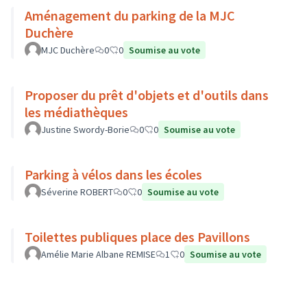
Aménagement du parking de la MJC
Duchère
MJC Duchère
0
0
Soumise au vote
Proposer du prêt d'objets et d'outils dans
les médiathèques
Justine Swordy-Borie
0
0
Soumise au vote
Parking à vélos dans les écoles
Séverine ROBERT
0
0
Soumise au vote
Toilettes publiques place des Pavillons
Amélie Marie Albane REMISE
1
0
Soumise au vote