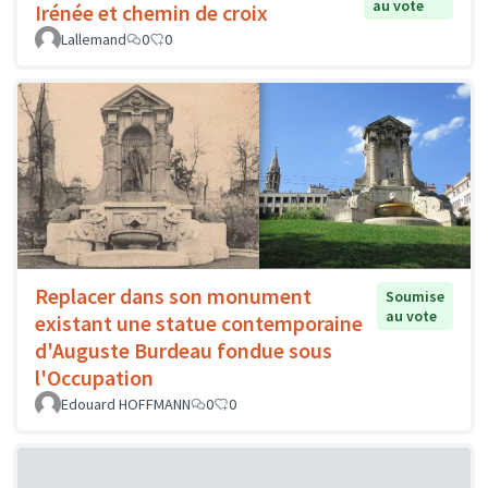
au vote
Irénée et chemin de croix
Lallemand
0
0
Replacer dans son monument
Soumise
au vote
existant une statue contemporaine
d'Auguste Burdeau fondue sous
l'Occupation
Edouard HOFFMANN
0
0