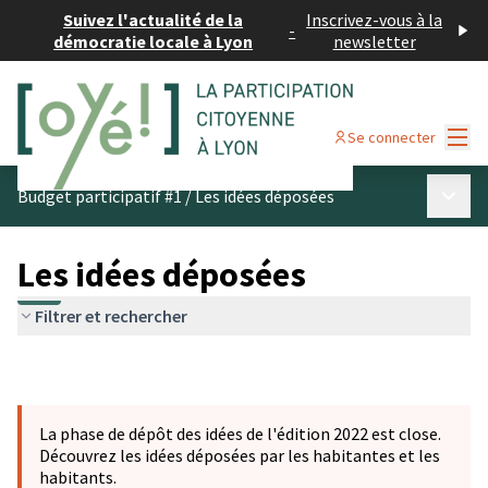
Suivez l'actualité de la
Inscrivez-vous à la
-
démocratie locale à Lyon
newsletter
Menu
Se connecter
Menu p
Budget participatif #1
/
Les idées déposées
Les idées déposées
Filtrer et rechercher
La phase de dépôt des idées de l'édition 2022 est close.
Découvrez les idées déposées par les habitantes et les
habitants.