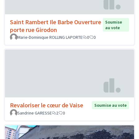
Saint Rambert Ile Barbe Ouverture
Soumise
au vote
porte rue Girodon
Marie-Dominique ROLLING LAPORTE
0
0
Revaloriser le cœur de Vaise
Soumise au vote
Sandrine GARESSE
2
0