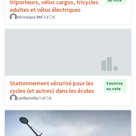
au vote
triporteurs, vélos cargos, tricycles
adultes et vélos électriques
Véronique BM
3
0
Stationnement sécurisé pour les
Soumise
au vote
cycles (et autres) dans les écoles
LaVilleAVélo
0
0