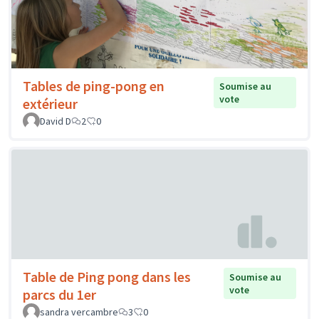
Tables de ping-pong en
Soumise au
vote
extérieur
David D
2
0
Table de Ping pong dans les
Soumise au
vote
parcs du 1er
sandra vercambre
3
0