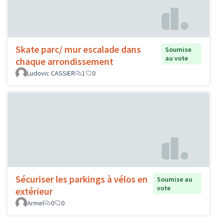
Skate parc/ mur escalade dans
Soumise
au vote
chaque arrondissement
Ludovic CASSIER
1
0
Sécuriser les parkings à vélos en
Soumise au
vote
extérieur
Armel
0
0