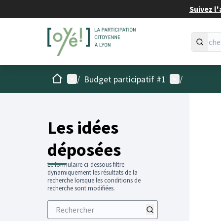
Suivez l'
Accueil
Menu principal
Menu utilisat
/
Budget participatif #1
/
Les idées
déposées
Le formulaire ci-dessous filtre
dynamiquement les résultats de la
recherche lorsque les conditions de
recherche sont modifiées.