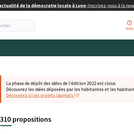
actualité de la démocratie locale à Lyon
-
Inscrivez-vous à la ne
Aide
eur
La phase de dépôt des idées de l'édition 2022 est close.
Découvrez les idées déposées par les habitantes et les habitan
Découvrez ici les projets lauréats !
(S'ouvre dans un nouvel ongl
310 propositions