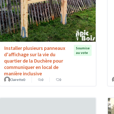
Installer plusieurs panneaux
Soumise
au vote
d'affichage sur la vie du
quartier de la Duchère pour
communiquer en local de
manière inclusive
ClairetteD
0
0