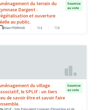
Aménagement du terrain du
Soumise
au vote
gymnase Dargent :
végétalisation et ouverture
éelle au public.
Alain PERRAUD
3
0
Aménagement du village
Soumise
au vote
ssociatif, le SPLIF : un tiers
ieu de savoir être et savoir faire
ensemble.
SPLIF - Site Polyvalent Lyonnais d'Insertion et de