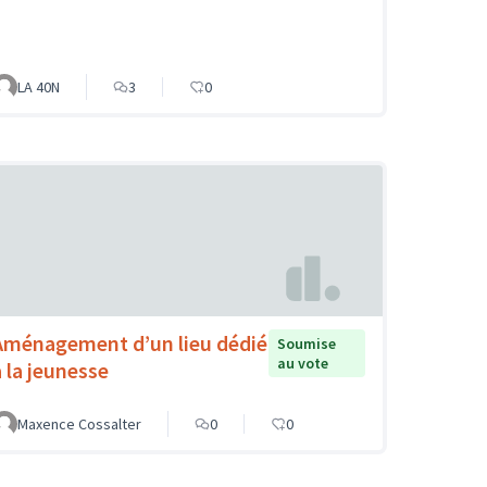
LA 40N
3
0
Aménagement d’un lieu dédié
Soumise
au vote
à la jeunesse
Maxence Cossalter
0
0