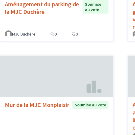
Aménagement du parking de
Soumise
au vote
la MJC Duchère
r
MJC Duchère
0
0
Mur de la MJC Monplaisir
Soumise au vote
a
l