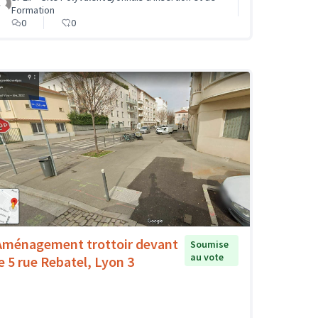
Formation
0
0
Aménagement trottoir devant
Soumise
au vote
le 5 rue Rebatel, Lyon 3