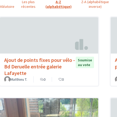
Les plus
A-Z
Z-A (alphabétique
Aléatoire
récentes
(alphabétique)
inverse)
Ajout de points fixes pour vélo -
Soumise
au vote
Bd Deruelle entrée galerie
Lafayette
Matthieu T.
0
0