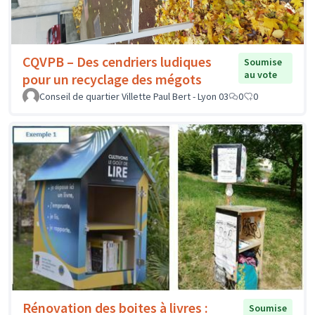
CQVPB – Des cendriers ludiques
Soumise
au vote
pour un recyclage des mégots
Conseil de quartier Villette Paul Bert - Lyon 03
0
0
Rénovation des boites à livres :
Soumise