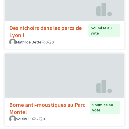
Des nichoirs dans les parcs de
Soumise au
vote
Lyon !
Mathilde Bette
0
0
Borne anti-moustiques au Parc
Soumise au
vote
Montel
VoisinDu9
2
0