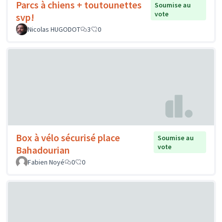
Parcs à chiens + toutounettes
Soumise au
vote
svp!
Nicolas HUGODOT
3
0
Box à vélo sécurisé place
Soumise au
vote
Bahadourian
Fabien Noyé
0
0