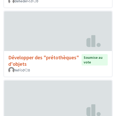
dehedin
3
0
Développer des "prétothèques"
Soumise au
vote
d'objets
Yel
0
0