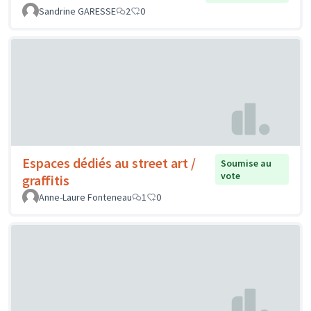
Sandrine GARESSE
2
0
Espaces dédiés au street art /
Soumise au
vote
graffitis
Anne-Laure Fonteneau
1
0