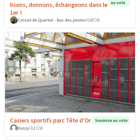
au vote
lisons, donnons, échangeons dans le
1er !
Conseil de Quartier - Bas des pentes
0
0
Casiers sportifs parc Tête d'Or
Soumise au vote
Ronzy
1
0