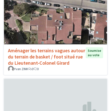
Aménager les terrains vagues autour
Soumise
au vote
du terrain de basket / foot situé rue
du Lieutenant-Colonel Girard
Yvan ZINK
0
0