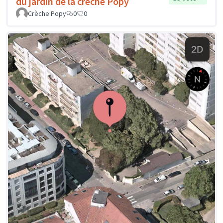
du jardin de la crèche Popy
Crèche Popy
0
0