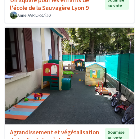
Soumise
au vote
l'école de la Sauvagère Lyon 9
Anne AVRIL
1
0
Agrandissement et végétalisation
Soumise
au vote