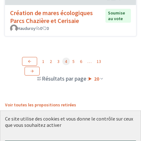
Création de mares écologiques
Soumise
au vote
Parcs Chazière et Cerisaie
Hauduroy
0
0
1
2
3
4
5
6
…
13
Résultats par page :
20
Voir toutes les propositions retirées
Ce site utilise des cookies et vous donne le contrôle sur ceux
que vous souhaitez activer
Conditions d'utilisation
Paramètres des cookies