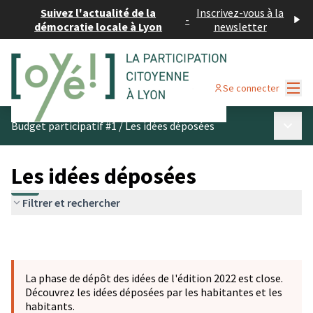
Suivez l'actualité de la
Inscrivez-vous à la
-
démocratie locale à Lyon
newsletter
Menu
Se connecter
Menu p
Budget participatif #1
/
Les idées déposées
Les idées déposées
Filtrer et rechercher
La phase de dépôt des idées de l'édition 2022 est close.
Découvrez les idées déposées par les habitantes et les
habitants.