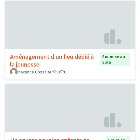
Aménagement d’un lieu dédié à
Soumise au
vote
la jeunesse
Maxence Cossalter
0
0
Un square pour les enfants de