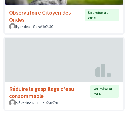
Observatoire Citoyen des
Soumise au
vote
Ondes
Lyondes - Sera
0
0
Réduire le gaspillage d'eau
Soumise au
vote
consommable
Séverine ROBERT
0
0