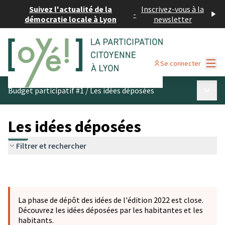
Suivez l'actualité de la
Inscrivez-vous à la
-
démocratie locale à Lyon
newsletter
Menu
Se connecter
Menu p
Budget participatif #1
/
Les idées déposées
Les idées déposées
Filtrer et rechercher
La phase de dépôt des idées de l'édition 2022 est close.
Découvrez les idées déposées par les habitantes et les
habitants.