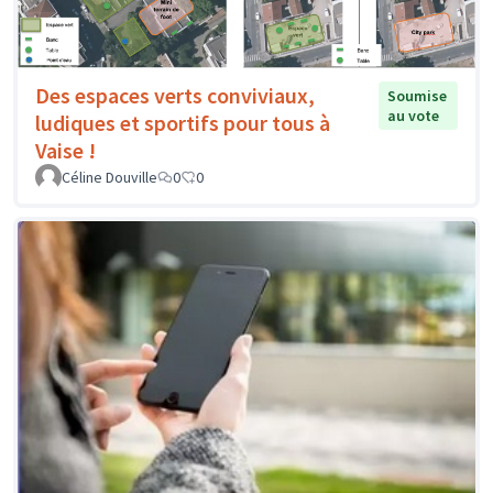
Des espaces verts conviviaux,
Soumise
au vote
ludiques et sportifs pour tous à
Vaise !
Céline Douville
0
0