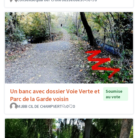
Un banc avec dossier Voie Verte et
Soumise
au vote
Parc de la Garde voisin
MJBB CIL DE CHAMPVERT
0
0