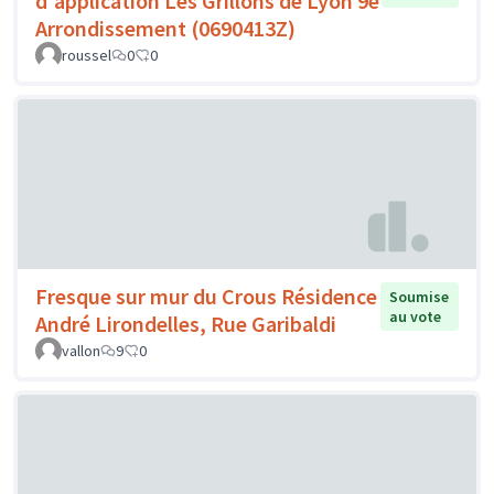
d'application Les Grillons de Lyon 9e
Arrondissement (0690413Z)
roussel
0
0
Fresque sur mur du Crous Résidence
Soumise
au vote
André Lirondelles, Rue Garibaldi
vallon
9
0