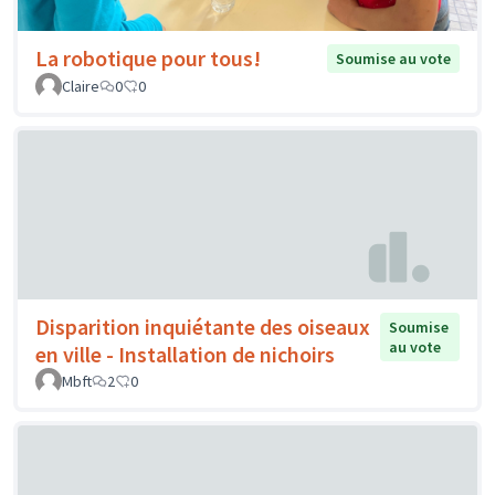
La robotique pour tous!
Soumise au vote
Claire
0
0
Disparition inquiétante des oiseaux
Soumise
au vote
en ville - Installation de nichoirs
Mbft
2
0