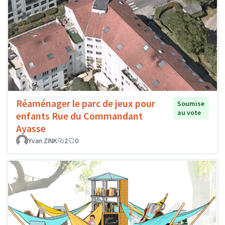
Réaménager le parc de jeux pour
Soumise
au vote
enfants Rue du Commandant
Ayasse
Yvan ZINK
2
0