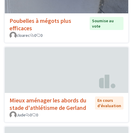
Poubelles à mégots plus
Soumise au
vote
efficaces
cloarec
0
0
Mieux aménager les abords du
En cours
d'évaluation
stade d'athlétisme de Gerland
Jude
0
0