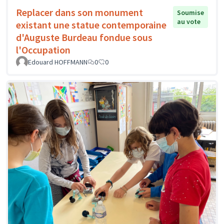
Replacer dans son monument
Soumise
au vote
existant une statue contemporaine
d'Auguste Burdeau fondue sous
l'Occupation
Edouard HOFFMANN
0
0