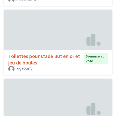
Toilettes pour stade But en or et
Soumise au
vote
jeu de boules
Chrys
0
0