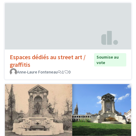
Espaces dédiés au street art /
Soumise au
vote
graffitis
Anne-Laure Fonteneau
1
0