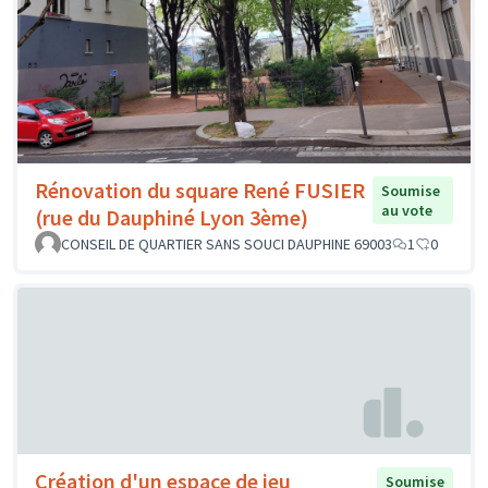
Rénovation du square René FUSIER
Soumise
au vote
(rue du Dauphiné Lyon 3ème)
CONSEIL DE QUARTIER SANS SOUCI DAUPHINE 69003
1
0
Création d'un espace de jeu
Soumise