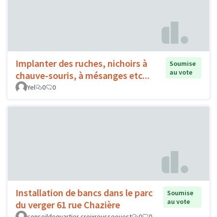
Implanter des ruches, nichoirs à
Soumise
au vote
chauve-souris, à mésanges etc...
Yel
0
0
Installation de bancs dans le parc
Soumise
au vote
du verger 61 rue Chazière
conseildequartier croixrousseouest
0
0