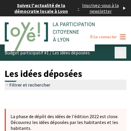
Suivez l'actualité de la
Inscrivez-vous à la
-
démocratie locale à Lyon
newsletter
Menu
Se connecter
Menu p
Budget participatif #1
/
Les idées déposées
Les idées déposées
Filtrer et rechercher
La phase de dépôt des idées de l'édition 2022 est close.
Découvrez les idées déposées par les habitantes et les
habitants.