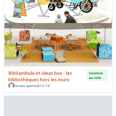
Bibliambule et ideas box : les
Soumise
au vote
bibliothèques hors les murs
nicolas quereuil
1
0