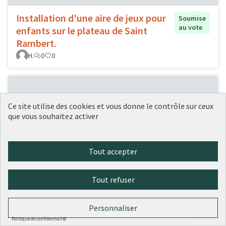
Installation d'une aire de jeux pour
Soumise
au vote
enfants sur le plateau de Saint
Rambert.
H.
0
0
Ce site utilise des cookies et vous donne le contrôle sur ceux
que vous souhaitez activer
Tout accepter
Ajout de balançoires au Parc
Soumise au
vote
Montel
Tout refuser
desitter
0
0
Personnaliser
Politique de confidentialité