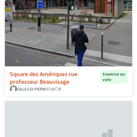
Square des Amériques rue
Soumise au
vote
professeur Beauvisage
GILLES-DI PIERNO
0
0