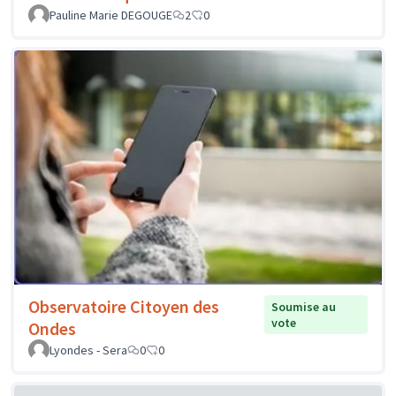
Pauline Marie DEGOUGE
2
0
Observatoire Citoyen des
Soumise au
vote
Ondes
Lyondes - Sera
0
0