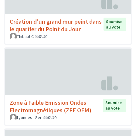
Création d'un grand mur peint dans
Soumise
au vote
le quartier du Point du Jour
Thibaut C.
0
0
Zone à Faible Emission Ondes
Soumise
au vote
Electromagnétiques (ZFE OEM)
Lyondes - Sera
0
0