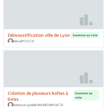
Démoustification ville de Lyon
Soumise au vote
HervéP
2
0
Création de plusieurs boîtes à
Soumise au
vote
livres
Vanessa Cyrielle RUCHETON
6
0