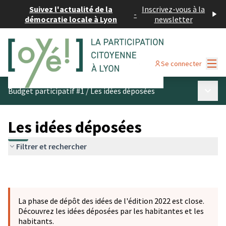
Suivez l'actualité de la
Inscrivez-vous à la
-
démocratie locale à Lyon
newsletter
Menu
Se connecter
Menu p
Budget participatif #1
/
Les idées déposées
Les idées déposées
Filtrer et rechercher
La phase de dépôt des idées de l'édition 2022 est close.
Découvrez les idées déposées par les habitantes et les
habitants.