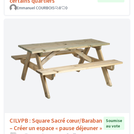
certains quartiers
Emmanuel COURBOIS
8
0
CILVPB : Square Sacré cœur/Baraban
Soumise
au vote
– Créer un espace « pause déjeuner »