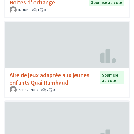
Boites d' echange
Soumise au vote
BRUNNER
1
0
Aire de jeux adaptée aux jeunes
Soumise
au vote
enfants Quai Rambaud
Franck RUBOD
2
0