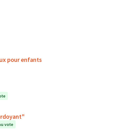
jeux pour enfants
ote
ès du Jardin partagé "Le Verdoyant"
au vote