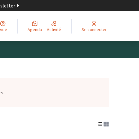
wsletter
Aide
Agenda
Activité
Se connecter
ts.
et)