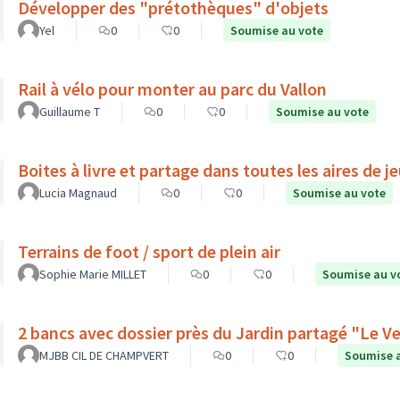
Développer des "prétothèques" d'objets
Yel
0
0
Soumise au vote
Rail à vélo pour monter au parc du Vallon
Guillaume T
0
0
Soumise au vote
Boites à livre et partage dans toutes les aires de 
Lucia Magnaud
0
0
Soumise au vote
Terrains de foot / sport de plein air
Sophie Marie MILLET
0
0
Soumise au v
2 bancs avec dossier pr
MJBB CIL DE CHAMPVERT
0
0
Soumise 