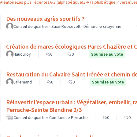
Aléatoire
Les plus récentes
A-Z (alphabétique)
Z-A (alphabétique inverse)
Le
Des nouveaux agrès sportifs ?
Conseil de quartier - Saxe-Roosevelt - Démarche citoyenne
Création de mares écologiques Parcs Chazière et C
Hauduroy
0
0
Soumise au vote
Restauration du Calvaire Saint Irénée et chemin de
Lallemand
0
0
Soumise au vote
Réinvestir l’espace urbain : Végétaliser, embellir, 
Perrache-Sainte Blandine 2/3
Conseil de quartier Confluence Perrache
0
0