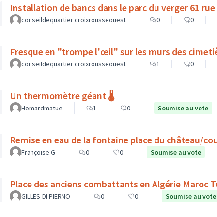
Installation de bancs dans le parc du verger 61 rue
conseildequartier croixrousseouest
0
0
Fresque en "trompe l'œil" sur les murs des cimeti
conseildequartier croixrousseouest
1
0
Un thermomètre géant 🌡️
Homardmatue
1
0
Soumise au vote
Remise en eau de la fontaine place du château/co
Françoise G
0
0
Soumise au vote
Place des anciens combattants en Algérie Maroc T
GILLES-DI PIERNO
0
0
Soumise au vote