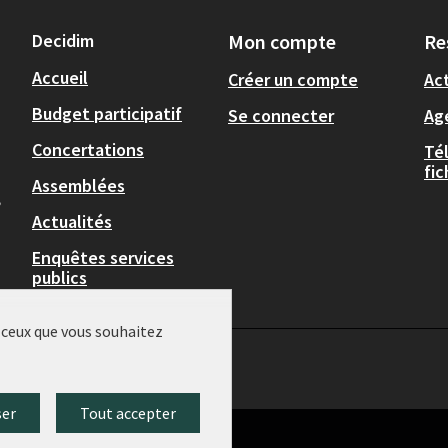
Decidim
Mon compte
Re
Accueil
Créer un compte
Act
Budget participatif
Se connecter
Ag
Concertations
Té
fi
Assemblées
,
Actualités
Enquêtes services
publics
r ceux que vous souhaitez
ser
Tout accepter