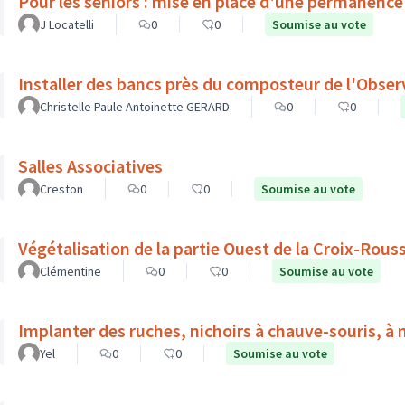
Pour les seniors : mise en place d'une permanence
J Locatelli
0
0
Soumise au vote
Installer des bancs près du composteur de l'Obse
Christelle Paule Antoinette GERARD
0
0
Salles Associatives
Creston
0
0
Soumise au vote
Végétalisation de la partie Ouest de la Croix-Rous
Clémentine
0
0
Soumise au vote
Implanter des ruches, nichoirs à chauve-souris, à 
Yel
0
0
Soumise au vote