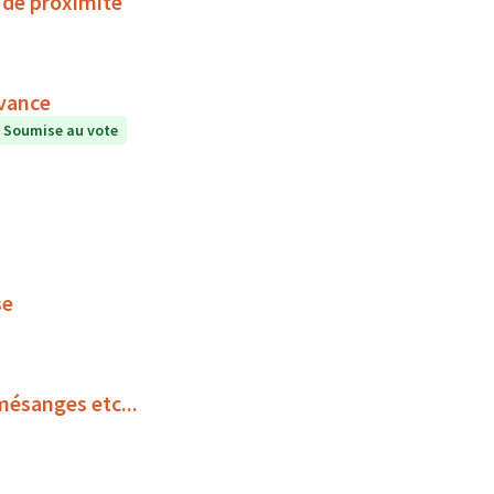
 de proximité
rvance
Soumise au vote
se
mésanges etc...