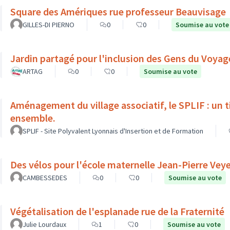
Square des Amériques rue professeur Beauvisage
GILLES-DI PIERNO
0
0
Soumise au vote
Jardin partagé pour l'inclusion des Gens du Voyage
ARTAG
0
0
Soumise au vote
Aménagement du village associatif, le SPLIF : un tie
ensemble.
SPLIF - Site Polyvalent Lyonnais d'Insertion et de Formation
Des vélos pour l'école maternelle Jean-Pierre Vey
CAMBESSEDES
0
0
Soumise au vote
Végétalisation de l'esplanade rue de la Fraternité
Julie Lourdaux
1
0
Soumise au vote