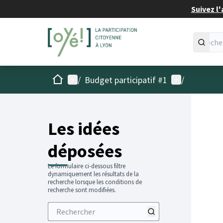
Suivez l'
Accueil
Menu principal
Menu utilisat
/
Budget participatif #1
/
Les idées
déposées
Le formulaire ci-dessous filtre
dynamiquement les résultats de la
recherche lorsque les conditions de
recherche sont modifiées.