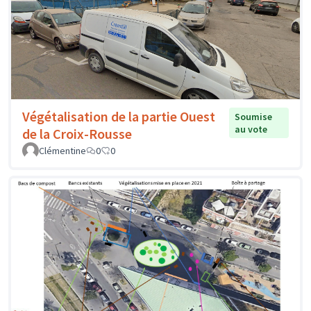
Végétalisation de la partie Ouest
Soumise
au vote
de la Croix-Rousse
Clémentine
0
0