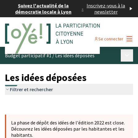
Suivez l'actualité de la
Inscrivez-vous à la
-
démocratie locale à Lyon
newsletter
Menu
Se connecter
Menu p
Budget participatif #1
/
Les idées déposées
Les idées déposées
Filtrer et rechercher
La phase de dépôt des idées de l'édition 2022 est close.
Découvrez les idées déposées par les habitantes et les
habitants.