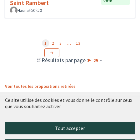
vote
Saint Rambert
Hasna
0
0
1
2
3
…
13
Résultats par page :
25
Voir toutes les propositions retirées
Ce site utilise des cookies et vous donne le contrôle sur ceux
que vous souhaitez activer
Conditions d'utilisation
Paramètres des cookies
Plateforme de participation citoyenne de la Ville de Lyon sur X
Plateforme de participation citoyenne de la Ville de Lyon sur Face
Plateforme de participation citoyenne de la Ville de Lyon sur 
Plateforme de participation citoyenne de la Ville de Lyo
Plateforme de participation citoyenne de la Ville d
Tout accepter
(Lien externe)
(Lien externe)
(Lien externe)
(Lien externe)
(Lien externe)