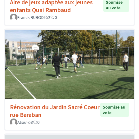
Aire de jeux adaptée aux jeunes
Soumise
au vote
enfants Quai Rambaud
Franck RUBOD
2
0
Rénovation du Jardin Sacré Coeur
Soumise au
vote
rue Baraban
Aliou
3
0