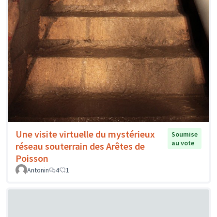
Une visite virtuelle du mystérieux
Soumise
au vote
réseau souterrain des Arêtes de
Poisson
Antonin
4
1