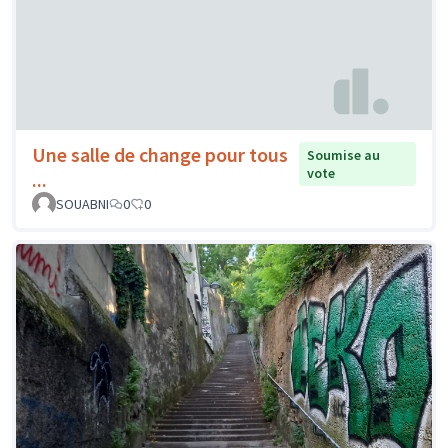
Une salle de change pour tous
Soumise au
vote
...
SOUABNI
0
0