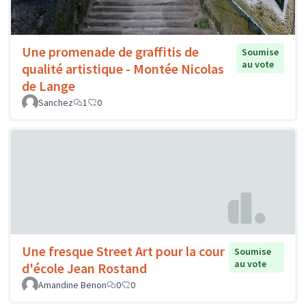
Une promenade de graffitis de
Soumise
au vote
qualité artistique - Montée Nicolas
de Lange
Sanchez
1
0
Une fresque Street Art pour la cour
Soumise
au vote
d'école Jean Rostand
Amandine Benon
0
0