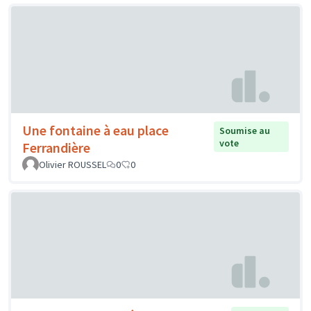
Une fontaine à eau place
Soumise au
vote
Ferrandière
Olivier ROUSSEL
0
0