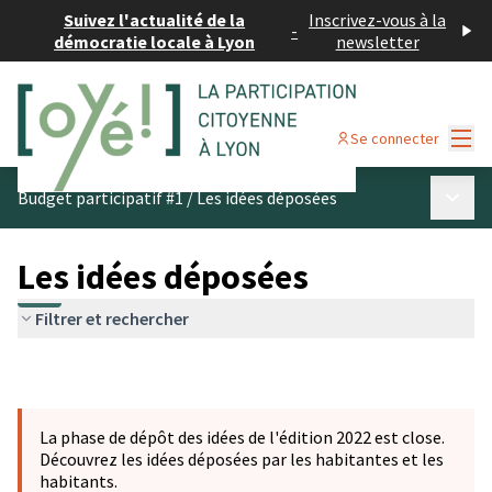
Suivez l'actualité de la
Inscrivez-vous à la
-
démocratie locale à Lyon
newsletter
Menu
Se connecter
Menu p
Budget participatif #1
/
Les idées déposées
Les idées déposées
Filtrer et rechercher
La phase de dépôt des idées de l'édition 2022 est close.
Découvrez les idées déposées par les habitantes et les
habitants.