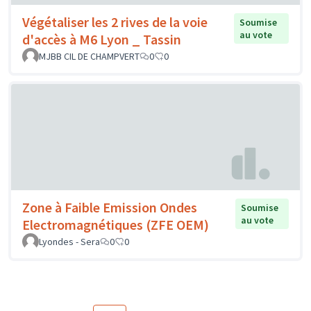
Végétaliser les 2 rives de la voie
Soumise
au vote
d'accès à M6 Lyon _ Tassin
MJBB CIL DE CHAMPVERT
0
0
Zone à Faible Emission Ondes
Soumise
au vote
Electromagnétiques (ZFE OEM)
Lyondes - Sera
0
0