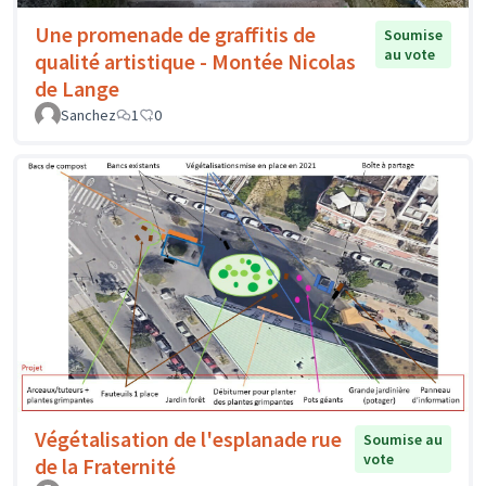
Une promenade de graffitis de
Soumise
au vote
qualité artistique - Montée Nicolas
de Lange
Sanchez
1
0
Végétalisation de l'esplanade rue
Soumise au
vote
de la Fraternité