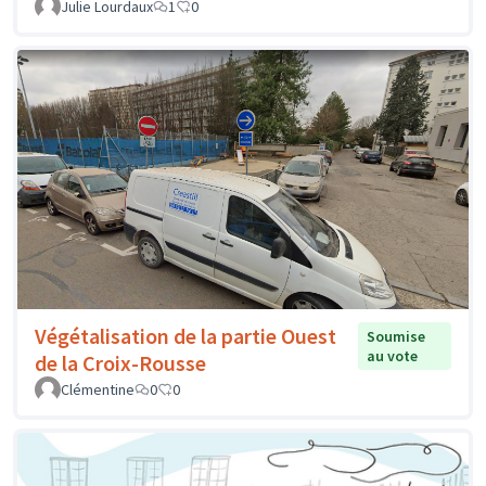
Julie Lourdaux
1
0
Végétalisation de la partie Ouest
Soumise
au vote
de la Croix-Rousse
Clémentine
0
0