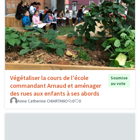
Végétaliser la cours de l'école
Soumise
au vote
commandant Arnaud et aménager
des rues aux enfants à ses abords
Anne Catherine CHIARTANO
0
0