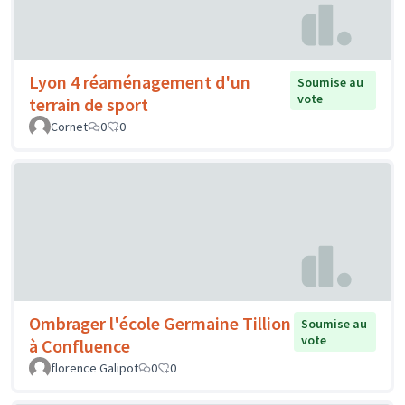
Lyon 4 réaménagement d'un
Soumise au
vote
terrain de sport
Cornet
0
0
Ombrager l'école Germaine Tillion
Soumise au
vote
à Confluence
florence Galipot
0
0