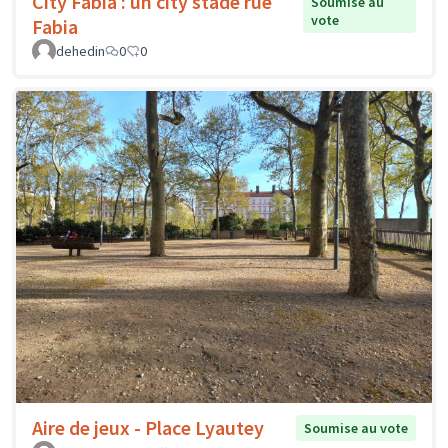
City Fabia : un city stade rue
Soumise au
vote
Fabia
dehedin
0
0
Aire de jeux - Place Lyautey
Soumise au vote