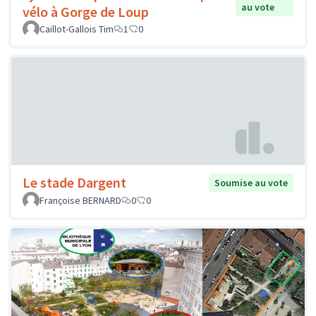
au vote
vélo à Gorge de Loup
Caillot-Gallois Tim
1
0
Le stade Dargent
Soumise au vote
Françoise BERNARD
0
0