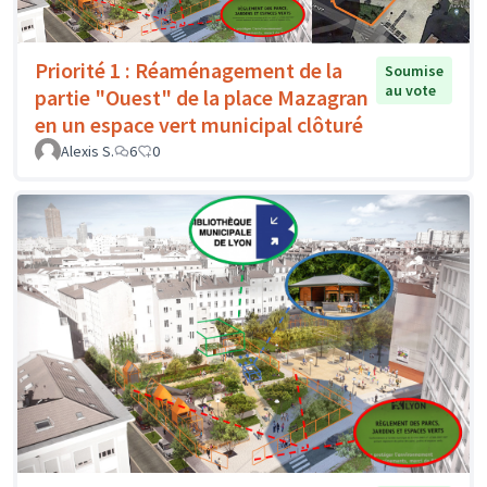
Priorité 1 : Réaménagement de la
Soumise
au vote
partie "Ouest" de la place Mazagran
en un espace vert municipal clôturé
Alexis S.
6
0