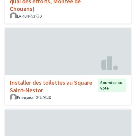
quai des étroits, Montée de
Chouans)
LA 40N
3
0
Installer des toilettes au Square
Soumise au
vote
Saint-Nestor
Françoise G
0
0