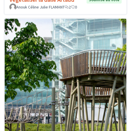
Anouk Céline Julie FLAMANT
2
0