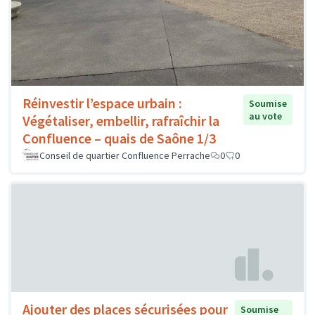
Réinvestir l’espace urbain :
Soumise
au vote
Végétaliser, embellir, rafraîchir la
Confluence – quais de Saône 1/3
Conseil de quartier Confluence Perrache
0
0
Ajouter des places sécurisées pour
Soumise