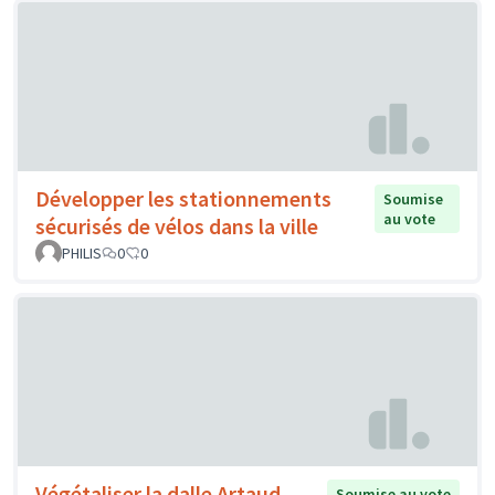
Développer les stationnements
Soumise
au vote
sécurisés de vélos dans la ville
PHILIS
0
0
Végétaliser la dalle Artaud
Soumise au vote