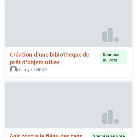
Création d'une bibiotheque de
Soumise
au vote
prêt d'objets utiles
chareyre
0
0
Agir contre le fléau des tags
Soumise au vote