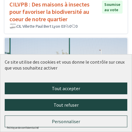
CILVPB : Des maisons à insectes
Soumise
au vote
pour favoriser la biodiversité au
coeur de notre quartier
CIL Villette Paul Bert Lyon 03
0
0
Ce site utilise des cookies et vous donne le contrôle sur ceux
que vous souhaitez activer
Tout accepter
Tout refuser
Personnaliser
TACO :Imaginons ensemble notre
Soumise
Politique de confidentialité