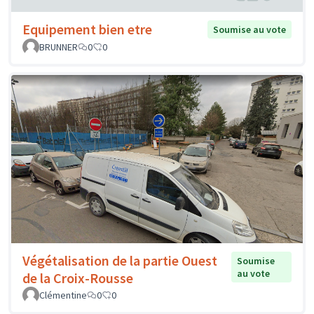
Equipement bien etre
Soumise au vote
BRUNNER
0
0
Végétalisation de la partie Ouest
Soumise
au vote
de la Croix-Rousse
Clémentine
0
0