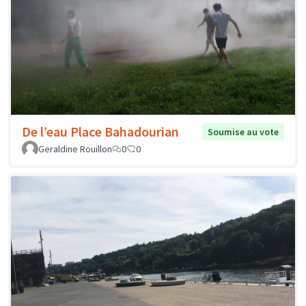
De l’eau Place Bahadourian
Soumise au vote
Geraldine Rouillon
0
0