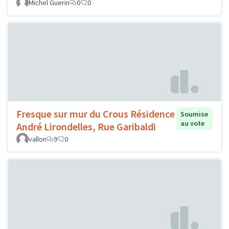
Michel Guerin
0
0
Fresque sur mur du Crous Résidence
Soumise
au vote
André Lirondelles, Rue Garibaldi
vallon
9
0