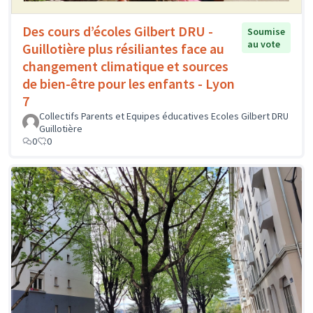
Des cours d’écoles Gilbert DRU -
Soumise
au vote
Guillotière plus résiliantes face au
changement climatique et sources
de bien-être pour les enfants - Lyon
7
Collectifs Parents et Equipes éducatives Ecoles Gilbert DRU
Guillotière
0
0