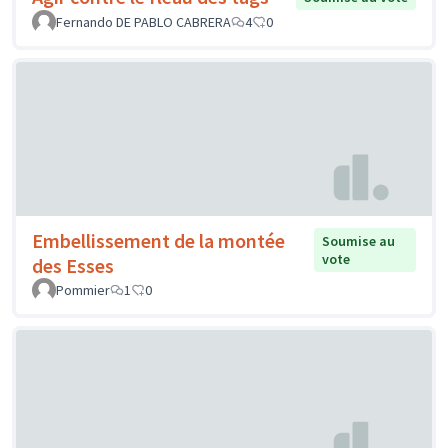
Fernando DE PABLO CABRERA
4
0
Embellissement de la montée
Soumise au
vote
des Esses
Pommier
1
0