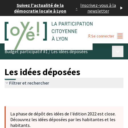
Suivez l'actualité de la
Inscrivez-vous à la
-
démocratie locale à Lyon
newsletter
Menu
Se connecter
Menu p
Budget participatif #1
/
Les idées déposées
Les idées déposées
Filtrer et rechercher
La phase de dépôt des idées de l'édition 2022 est close.
Découvrez les idées déposées par les habitantes et les
habitants.