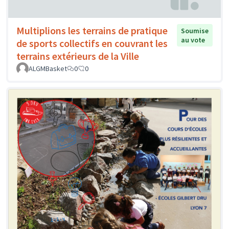
Multiplions les terrains de pratique
Soumise
au vote
de sports collectifs en couvrant les
terrains extérieurs de la Ville
ALGMBasket
0
0