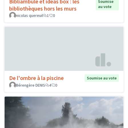
Bibliambule et ideas box : les
Soumise
au vote
bibliothèques hors les murs
nicolas quereuil
1
0
De l'ombre à la piscine
Soumise au vote
Bérengère DENIS
4
0