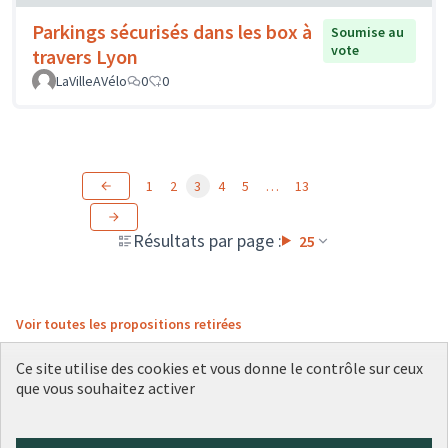
Parkings sécurisés dans les box à
Soumise au
vote
travers Lyon
LaVilleAVélo
0
0
1
2
3
4
5
…
13
Résultats par page :
25
Voir toutes les propositions retirées
Ce site utilise des cookies et vous donne le contrôle sur ceux
que vous souhaitez activer
Conditions d'utilisation
Paramètres des cookies
Plateforme de participation citoyenne de la Ville de Lyon sur X
Plateforme de participation citoyenne de la Ville de Lyon sur Face
Plateforme de participation citoyenne de la Ville de Lyon sur 
Plateforme de participation citoyenne de la Ville de Lyo
Plateforme de participation citoyenne de la Ville d