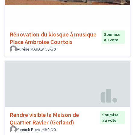
Rénovation du kiosque à musique
Soumise
au vote
Place Ambroise Courtois
Aurélie MARAS
0
0
Rendre visible la Maison de
Soumise
au vote
Quartier Ravier (Gerland)
Yannick Poirier
0
0