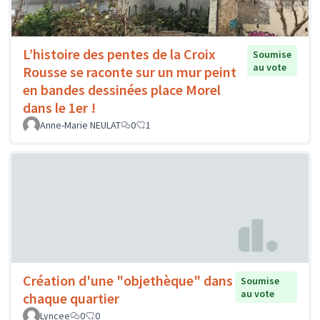
L’histoire des pentes de la Croix
Soumise
au vote
Rousse se raconte sur un mur peint
en bandes dessinées place Morel
dans le 1er !
Anne-Marie NEULAT
0
1
Création d'une "objethèque" dans
Soumise
au vote
chaque quartier
Lyncee
0
0