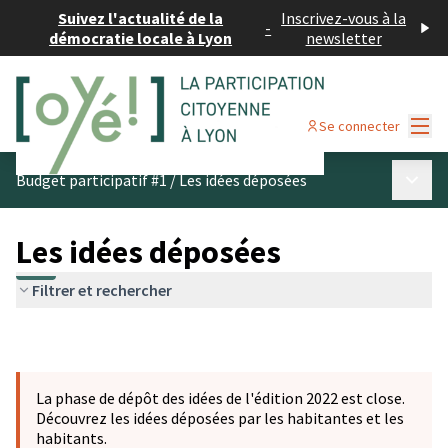
Suivez l'actualité de la
Inscrivez-vous à la
-
démocratie locale à Lyon
newsletter
Menu
Se connecter
Menu p
Budget participatif #1
/
Les idées déposées
Les idées déposées
Filtrer et rechercher
La phase de dépôt des idées de l'édition 2022 est close.
Découvrez les idées déposées par les habitantes et les
habitants.