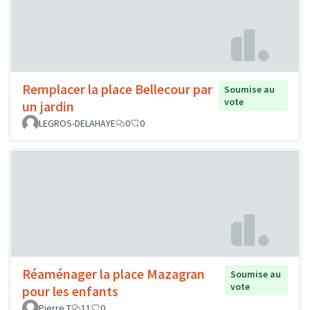
Remplacer la place Bellecour par
Soumise au
vote
un jardin
LEGROS-DELAHAYE
0
0
Réaménager la place Mazagran
Soumise au
vote
pour les enfants
Pierre T
11
0