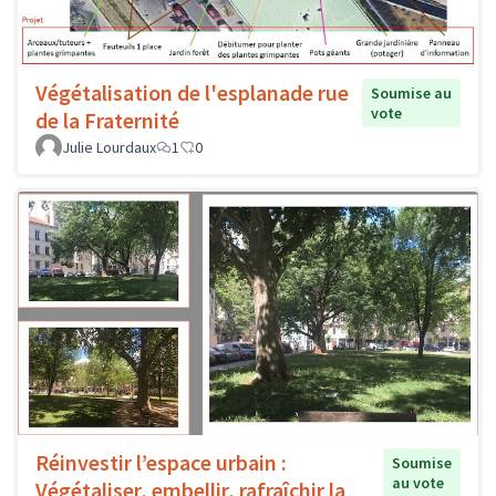
Végétalisation de l'esplanade rue
Soumise au
vote
de la Fraternité
Julie Lourdaux
1
0
Réinvestir l’espace urbain :
Soumise
au vote
Végétaliser, embellir, rafraîchir la