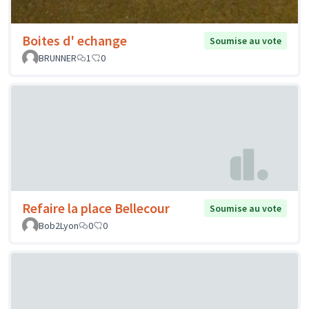
Boites d' echange
Soumise au vote
BRUNNER
1
0
Refaire la place Bellecour
Soumise au vote
Bob2Lyon
0
0