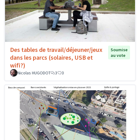
Des tables de travail/déjeuner/jeux
Soumise
au vote
dans les parcs (solaires, USB et
wifi?)
Nicolas HUGODOT
3
0