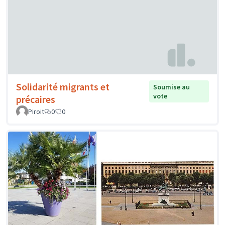
Solidarité migrants et
Soumise au
vote
précaires
Piroit
0
0