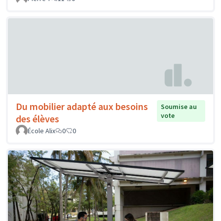
Du mobilier adapté aux besoins
Soumise au
vote
des élèves
École Alix
0
0