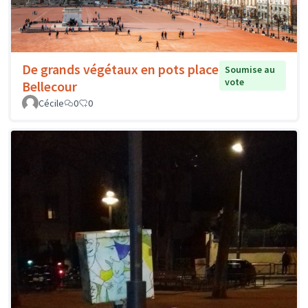
De grands végétaux en pots place
Soumise au
vote
Bellecour
Cécile
0
0