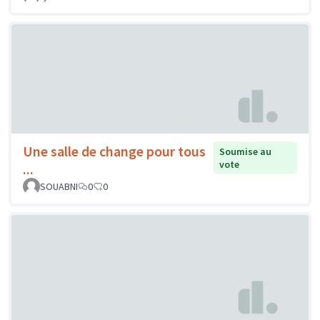
Une salle de change pour tous
Soumise au
vote
...
SOUABNI
0
0