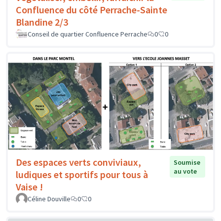
Confluence du côté Perrache-Sainte
Blandine 2/3
Conseil de quartier Confluence Perrache
0
0
Des espaces verts conviviaux,
Soumise
au vote
ludiques et sportifs pour tous à
Vaise !
Céline Douville
0
0