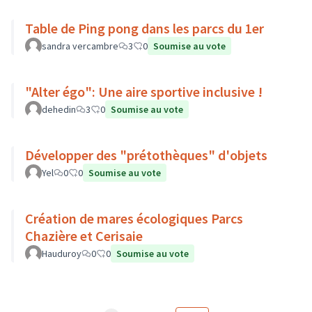
Table de Ping pong dans les parcs du 1er
sandra vercambre
3
0
Soumise au vote
"Alter égo": Une aire sportive inclusive !
dehedin
3
0
Soumise au vote
Développer des "prétothèques" d'objets
Yel
0
0
Soumise au vote
Création de mares écologiques Parcs
Chazière et Cerisaie
Hauduroy
0
0
Soumise au vote