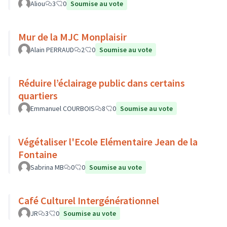
Aliou
3
0
Soumise au vote
Mur de la MJC Monplaisir
Alain PERRAUD
2
0
Soumise au vote
Réduire l’éclairage public dans certains
quartiers
Emmanuel COURBOIS
8
0
Soumise au vote
Végétaliser l'Ecole Elémentaire Jean de la
Fontaine
Sabrina MB
0
0
Soumise au vote
Café Culturel Intergénérationnel
JR
3
0
Soumise au vote