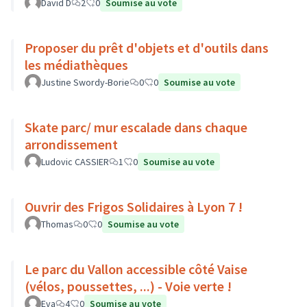
David D
2
0
Soumise au vote
Proposer du prêt d'objets et d'outils dans
les médiathèques
Justine Swordy-Borie
0
0
Soumise au vote
Skate parc/ mur escalade dans chaque
arrondissement
Ludovic CASSIER
1
0
Soumise au vote
Ouvrir des Frigos Solidaires à Lyon 7 !
Thomas
0
0
Soumise au vote
Le parc du Vallon accessible côté Vaise
(vélos, poussettes, ...) - Voie verte !
Eva
4
0
Soumise au vote