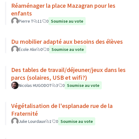
Réaménager la place Mazagran pour les
enfants
Pierre T
11
0
Soumise au vote
Du mobilier adapté aux besoins des élèves
École Alix
0
0
Soumise au vote
Des tables de travail/déjeuner/jeux dans les
parcs (solaires, USB et wifi?)
Nicolas HUGODOT
3
0
Soumise au vote
Végétalisation de l'esplanade rue de la
Fraternité
Julie Lourdaux
1
0
Soumise au vote