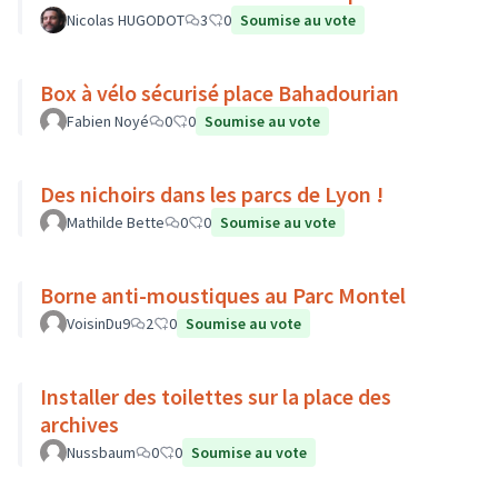
Nicolas HUGODOT
3
0
Soumise au vote
Box à vélo sécurisé place Bahadourian
Fabien Noyé
0
0
Soumise au vote
Des nichoirs dans les parcs de Lyon !
Mathilde Bette
0
0
Soumise au vote
Borne anti-moustiques au Parc Montel
VoisinDu9
2
0
Soumise au vote
Installer des toilettes sur la place des
archives
Nussbaum
0
0
Soumise au vote