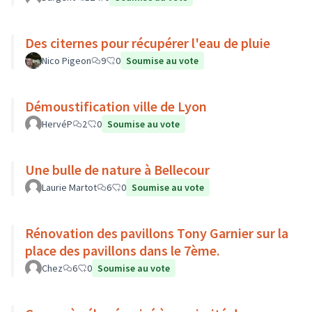
Des citernes pour récupérer l'eau de pluie
Nico Pigeon
9
0
Soumise au vote
Démoustification ville de Lyon
HervéP
2
0
Soumise au vote
Une bulle de nature à Bellecour
Laurie Martot
6
0
Soumise au vote
Rénovation des pavillons Tony Garnier sur la
place des pavillons dans le 7ème.
Chez
6
0
Soumise au vote