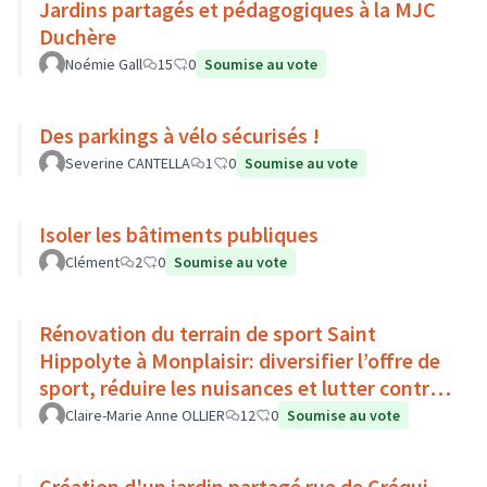
Jardins partagés et pédagogiques à la MJC
Duchère
Noémie Gall
15
0
Soumise au vote
Des parkings à vélo sécurisés !
Severine CANTELLA
1
0
Soumise au vote
Isoler les bâtiments publiques
Clément
2
0
Soumise au vote
Rénovation du terrain de sport Saint
Hippolyte à Monplaisir: diversifier l’offre de
sport, réduire les nuisances et lutter contre
l’îlot de chaleur
Claire-Marie Anne OLLIER
12
0
Soumise au vote
Création d'un jardin partagé rue de Créqui