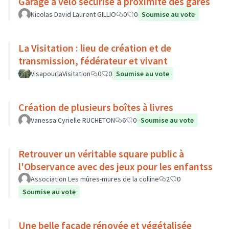
Garage à vélo sécurisé à proximité des gares
Nicolas David Laurent GILLIO
0
0
Soumise au vote
La Visitation : lieu de création et de
transmission, fédérateur et vivant
VisapourlaVisitation
0
0
Soumise au vote
Création de plusieurs boîtes à livres
Vanessa Cyrielle RUCHETON
6
0
Soumise au vote
Retrouver un véritable square public à
l'Observance avec des jeux pour les enfantss
Association Les mûres-mures de la colline
2
0
Soumise au vote
Une belle façade rénovée et végétalisée