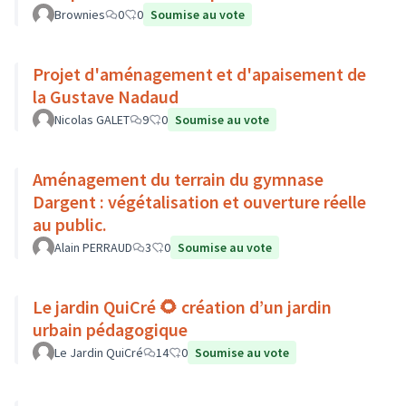
Brownies
0
0
Soumise au vote
Projet d'aménagement et d'apaisement de
la Gustave Nadaud
Nicolas GALET
9
0
Soumise au vote
Aménagement du terrain du gymnase
Dargent : végétalisation et ouverture réelle
au public.
Alain PERRAUD
3
0
Soumise au vote
Le jardin QuiCré 🌻 création d’un jardin
urbain pédagogique
Le Jardin QuiCré
14
0
Soumise au vote