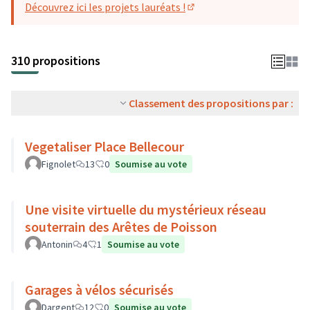
Découvrez ici les projets lauréats !
(S'ouvre dans un nouvel o
310 propositions
Classement des propositions par :
Vegetaliser Place Bellecour
Fignolet
13
0
Soumise au vote
Une visite virtuelle du mystérieux réseau
souterrain des Arêtes de Poisson
Antonin
4
1
Soumise au vote
Garages à vélos sécurisés
Dargent
12
0
Soumise au vote