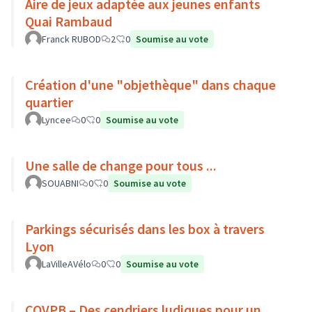
Aire de jeux adaptée aux jeunes enfants
Quai Rambaud
Franck RUBOD
2
0
Soumise au vote
Création d'une "objethèque" dans chaque
quartier
Lyncee
0
0
Soumise au vote
Une salle de change pour tous ...
SOUABNI
0
0
Soumise au vote
Parkings sécurisés dans les box à travers
Lyon
LaVilleAVélo
0
0
Soumise au vote
CQVPB – Des cendriers ludiques pour un