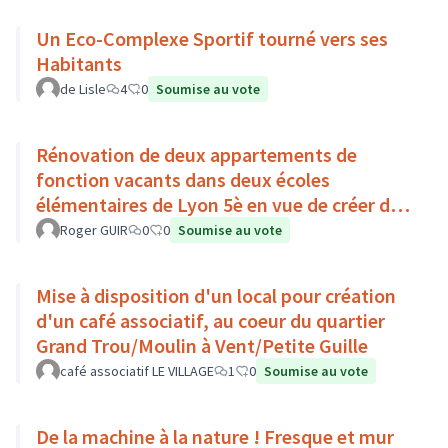
Un Eco-Complexe Sportif tourné vers ses
Habitants
de Lisle
4
0
Soumise au vote
Rénovation de deux appartements de
fonction vacants dans deux écoles
élémentaires de Lyon 5è en vue de créer des
résidences d’artiste dans l'école
Roger GUIR
0
0
Soumise au vote
Mise à disposition d'un local pour création
d'un café associatif, au coeur du quartier
Grand Trou/Moulin à Vent/Petite Guille
café associatif LE VILLAGE
1
0
Soumise au vote
De la machine à la nature ! Fresque et mur