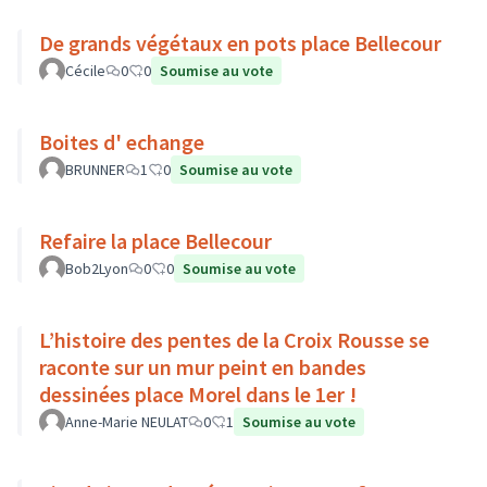
De grands végétaux en pots place Bellecour
Cécile
0
0
Soumise au vote
Boites d' echange
BRUNNER
1
0
Soumise au vote
Refaire la place Bellecour
Bob2Lyon
0
0
Soumise au vote
L’histoire des pentes de la Croix Rousse se
raconte sur un mur peint en bandes
dessinées place Morel dans le 1er !
Anne-Marie NEULAT
0
1
Soumise au vote