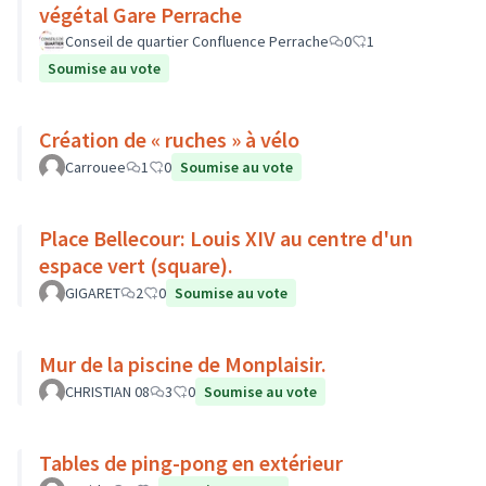
végétal Gare Perrache
Conseil de quartier Confluence Perrache
0
1
Soumise au vote
Création de « ruches » à vélo
Carrouee
1
0
Soumise au vote
Place Bellecour: Louis XIV au centre d'un
espace vert (square).
GIGARET
2
0
Soumise au vote
Mur de la piscine de Monplaisir.
CHRISTIAN 08
3
0
Soumise au vote
Tables de ping-pong en extérieur