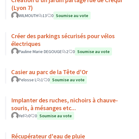
(Lyon 7)
WILMOUTH
13
0
Soumise au vote
Créer des parkings sécurisés pour vélos
électriques
Pauline Marie DEGOUGE
2
0
Soumise au vote
Casier au parc de la Tête d'Or
Pelosse L
1
0
Soumise au vote
Implanter des ruches, nichoirs à chauve-
souris, à mésanges etc...
Yel
0
0
Soumise au vote
Récupérateur d'eau de pluie