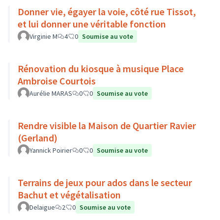
Donner vie, égayer la voie, côté rue Tissot,
et lui donner une véritable fonction
Virginie M
4
0
Soumise au vote
Rénovation du kiosque à musique Place
Ambroise Courtois
Aurélie MARAS
0
0
Soumise au vote
Rendre visible la Maison de Quartier Ravier
(Gerland)
Yannick Poirier
0
0
Soumise au vote
Terrains de jeux pour ados dans le secteur
Bachut et végétalisation
Delaigue
2
0
Soumise au vote