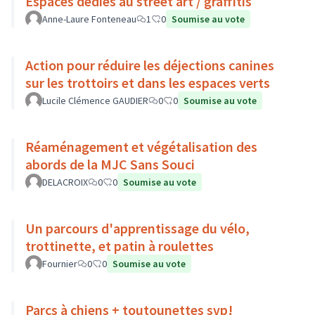
Espaces dédiés au street art / graffitis
Anne-Laure Fonteneau
1
0
Soumise au vote
Action pour réduire les déjections canines
sur les trottoirs et dans les espaces verts
Lucile Clémence GAUDIER
0
0
Soumise au vote
Réaménagement et végétalisation des
abords de la MJC Sans Souci
DELACROIX
0
0
Soumise au vote
Un parcours d'apprentissage du vélo,
trottinette, et patin à roulettes
Fournier
0
0
Soumise au vote
Parcs à chiens + toutounettes svp!