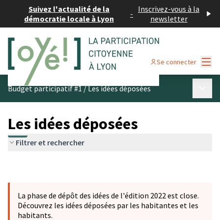
Suivez l'actualité de la
Inscrivez-vous à la
-
démocratie locale à Lyon
newsletter
Menu
Se connecter
Menu p
Budget participatif #1
/
Les idées déposées
Les idées déposées
Filtrer et rechercher
La phase de dépôt des idées de l'édition 2022 est close.
Découvrez les idées déposées par les habitantes et les
habitants.