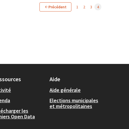
Précédent
1
2
3
4
ssources
Aide
ivité
Aide générale
enda
Elections municipales
et métropolitaines
lécharger les
chiers Open Data