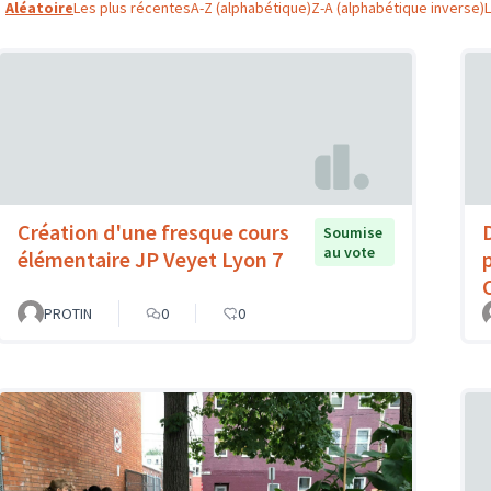
Aléatoire
Les plus récentes
A-Z (alphabétique)
Z-A (alphabétique inverse)
Création d'une fresque cours
Soumise
au vote
élémentaire JP Veyet Lyon 7
PROTIN
0
0