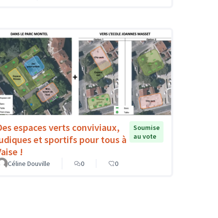
Des espaces verts conviviaux,
Soumise
au vote
ludiques et sportifs pour tous à
aise !
Céline Douville
0
0