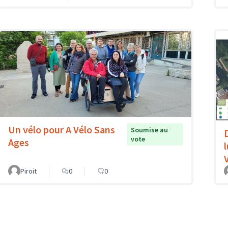
Un vélo pour A Vélo Sans
Soumise au
vote
Ages
V
Piroit
0
0