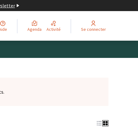
wsletter
Aide
Agenda
Activité
Se connecter
ts.
et)