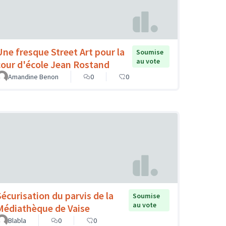
Une fresque Street Art pour la
Soumise
au vote
cour d'école Jean Rostand
Amandine Benon
0
0
Sécurisation du parvis de la
Soumise
au vote
Médiathèque de Vaise
Blabla
0
0