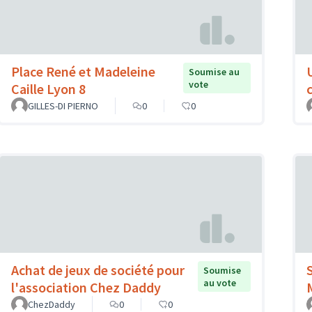
Place René et Madeleine
Soumise au
vote
Caille Lyon 8
GILLES-DI PIERNO
0
0
Achat de jeux de société pour
Soumise
au vote
l'association Chez Daddy
ChezDaddy
0
0