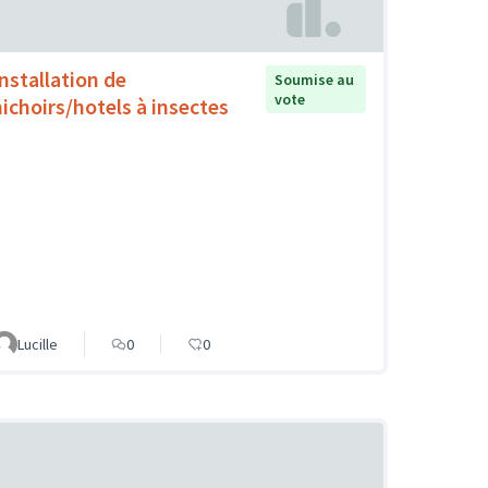
Installation de
Soumise au
vote
nichoirs/hotels à insectes
Lucille
0
0