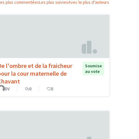
Les plus commentées
Les plus suivies
Avec le plus d'auteurs
De l'ombre et de la fraicheur
Soumise
au vote
pour la cour maternelle de
Chavant
DV
0
0