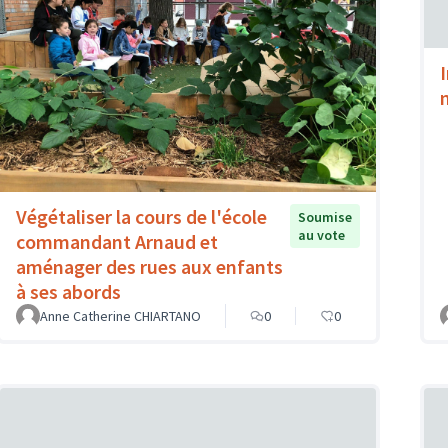
Végétaliser la cours de l'école
Soumise
au vote
commandant Arnaud et
aménager des rues aux enfants
à ses abords
Anne Catherine CHIARTANO
0
0