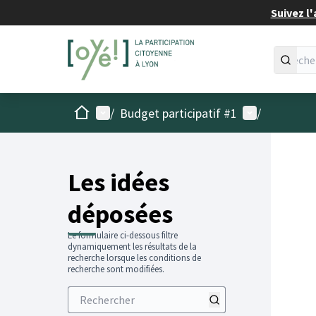
Suivez l'
Accueil
Menu principal
Menu utilisat
/
Budget participatif #1
/
Les idées
déposées
Le formulaire ci-dessous filtre
dynamiquement les résultats de la
recherche lorsque les conditions de
recherche sont modifiées.