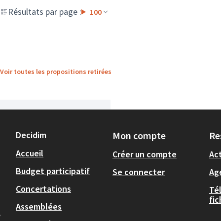
Résultats par page :
100
Voir toutes les propositions retirées
Decidim
Mon compte
Re
Accueil
Créer un compte
Act
Budget participatif
Se connecter
Ag
Concertations
Té
fi
Assemblées
,