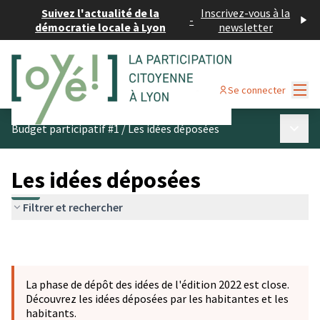
Suivez l'actualité de la
Inscrivez-vous à la
-
démocratie locale à Lyon
newsletter
Menu
Se connecter
Menu p
Budget participatif #1
/
Les idées déposées
Les idées déposées
Filtrer et rechercher
La phase de dépôt des idées de l'édition 2022 est close.
Découvrez les idées déposées par les habitantes et les
habitants.