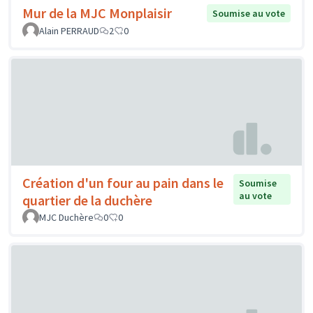
Mur de la MJC Monplaisir
Soumise au vote
Alain PERRAUD
2
0
Création d'un four au pain dans le
Soumise
au vote
quartier de la duchère
MJC Duchère
0
0