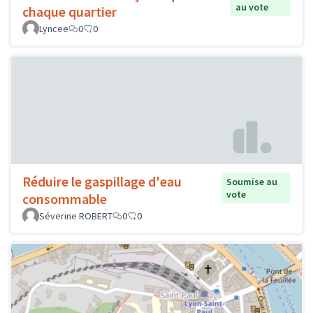
au vote
chaque quartier
Lyncee
0
0
Réduire le gaspillage d'eau
Soumise au
vote
consommable
Séverine ROBERT
0
0