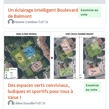
Un éclairage intelligent Boulevard
Soumise au
vote
de Balmont
Etienne Combier
0
0
Des espaces verts conviviaux,
Soumise
au vote
ludiques et sportifs pour tous à
Vaise !
Céline Douville
0
0