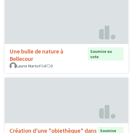
Une bulle de nature à
Soumise au
vote
Bellecour
Laurie Martot
6
0
Création d'une "objethèque" dans
Soumise