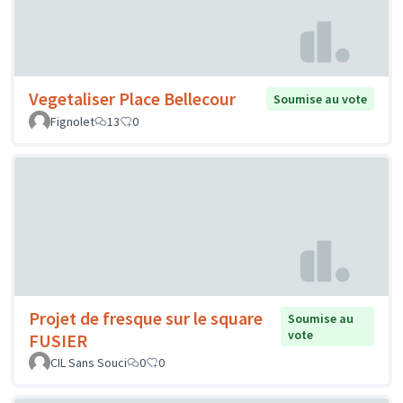
Vegetaliser Place Bellecour
Soumise au vote
Fignolet
13
0
Projet de fresque sur le square
Soumise au
vote
FUSIER
CIL Sans Souci
0
0