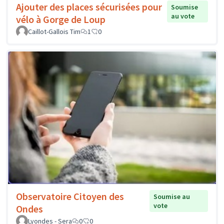
Ajouter des places sécurisées pour
Soumise
au vote
vélo à Gorge de Loup
Caillot-Gallois Tim
1
0
Observatoire Citoyen des
Soumise au
vote
Ondes
Lyondes - Sera
0
0