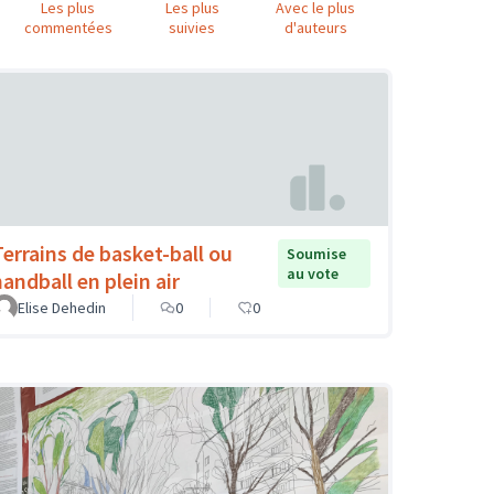
Les plus
Les plus
Avec le plus
commentées
suivies
d'auteurs
Terrains de basket-ball ou
Soumise
au vote
handball en plein air
Elise Dehedin
0
0