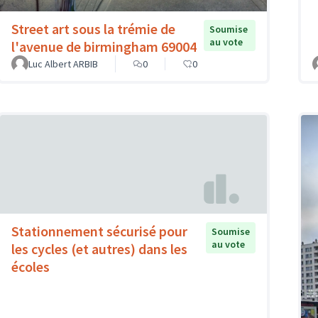
Street art sous la trémie de
Soumise
au vote
l'avenue de birmingham 69004
Luc Albert ARBIB
0
0
Stationnement sécurisé pour
Soumise
au vote
les cycles (et autres) dans les
écoles