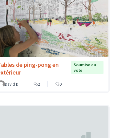
Tables de ping-pong en
Soumise au
vote
extérieur
David D
2
0