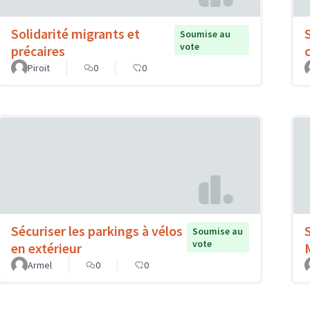
Solidarité migrants et
Soumise au
vote
précaires
Piroit
0
0
Sécuriser les parkings à vélos
Soumise au
vote
en extérieur
Armel
0
0