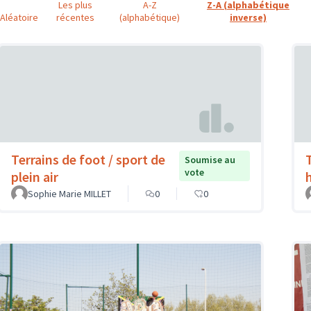
Les plus
A-Z
Z-A (alphabétique
Aléatoire
récentes
(alphabétique)
inverse)
Terrains de foot / sport de
Soumise au
vote
plein air
Sophie Marie MILLET
0
0