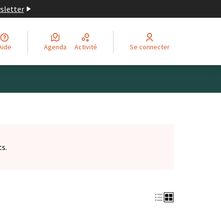
wsletter
Aide
Agenda
Activité
Se connecter
ts.
et)