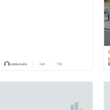
LaVilleAVélo
0
0