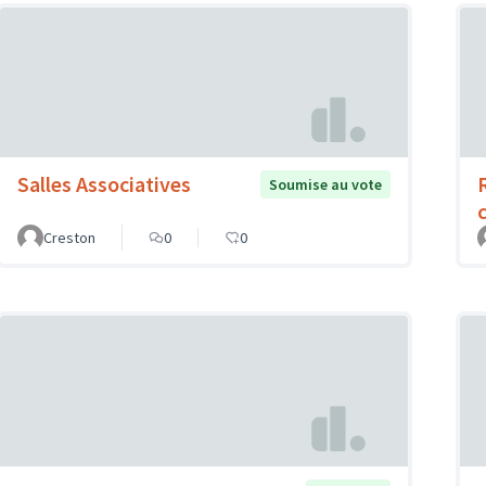
Salles Associatives
Soumise au vote
Creston
0
0