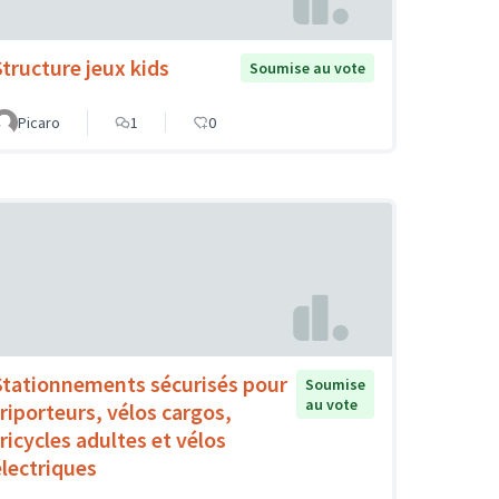
Structure jeux kids
Soumise au vote
Picaro
1
0
Stationnements sécurisés pour
Soumise
au vote
triporteurs, vélos cargos,
tricycles adultes et vélos
électriques