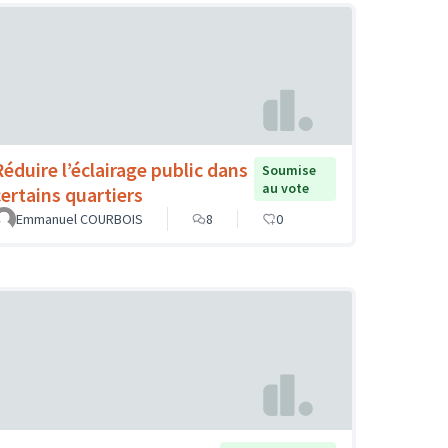
Réduire l’éclairage public dans
Soumise
au vote
certains quartiers
Emmanuel COURBOIS
8
0