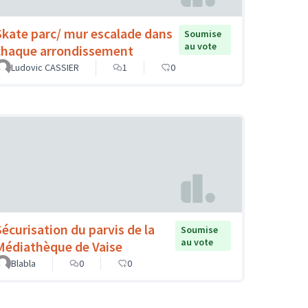
Skate parc/ mur escalade dans
Soumise
au vote
chaque arrondissement
Ludovic CASSIER
1
0
Sécurisation du parvis de la
Soumise
au vote
Médiathèque de Vaise
Blabla
0
0