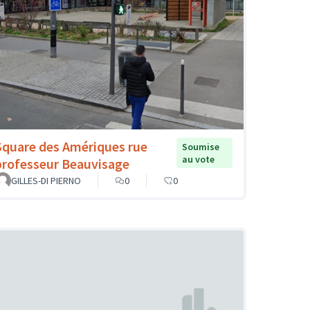
Square des Amériques rue
Soumise
au vote
professeur Beauvisage
GILLES-DI PIERNO
0
0