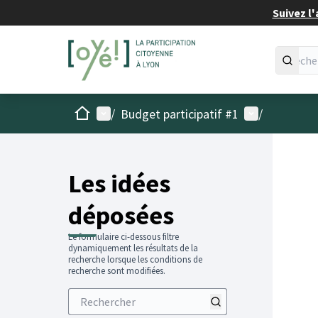
Suivez l'
Accueil
Menu principal
Menu utilisat
/
Budget participatif #1
/
Les idées
déposées
Le formulaire ci-dessous filtre
dynamiquement les résultats de la
recherche lorsque les conditions de
recherche sont modifiées.