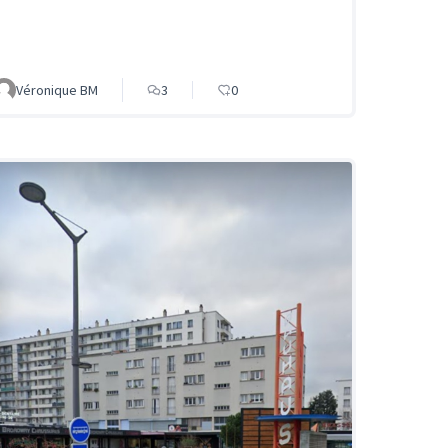
Véronique BM
3
0