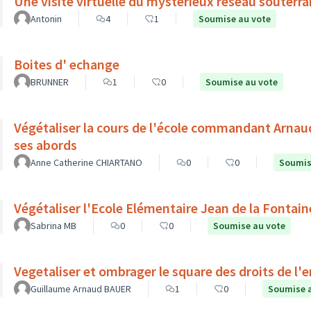
Une visite virtuelle du mystérieux réseau souterra
Antonin
4
1
Soumise au vote
Boites d' echange
BRUNNER
1
0
Soumise au vote
Végétaliser la cours de l'école commandant Arnau
ses abords
Anne Catherine CHIARTANO
0
0
Soumis
Végétaliser l'Ecole Elémentaire Jean de la Fontain
Sabrina MB
0
0
Soumise au vote
Vegetaliser et ombrager le square des droits de l'
Guillaume Arnaud BAUER
1
0
Soumise 