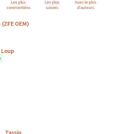
Les plus
Les plus
Avec le plus
commentées
suivies
d'auteurs
s (ZFE OEM)
e Loup
e
 _ Tassin