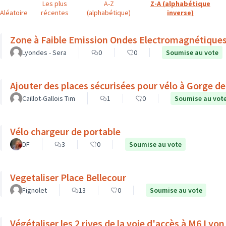
Les plus
A-Z
Z-A (alphabétique
Aléatoire
récentes
(alphabétique)
inverse)
Zone à Faible Emission Ondes Electromagnétique
Lyondes - Sera
0
0
Soumise au vote
Ajouter des places sécurisées pour vélo à Gorge d
Caillot-Gallois Tim
1
0
Soumise au vot
Vélo chargeur de portable
DF
3
0
Soumise au vote
Vegetaliser Place Bellecour
Fignolet
13
0
Soumise au vote
Végétaliser les 2 rives de la voie d'accès à M6 Lyon