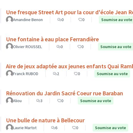
Une fresque Street Art pour la cour d'école Jean 
Amandine Benon
0
0
Soumise au vote
Une fontaine à eau place Ferrandière
Olivier ROUSSEL
0
0
Soumise au vote
Aire de jeux adaptée aux jeunes enfants Quai Ra
Franck RUBOD
2
0
Soumise au vote
Rénovation du Jardin Sacré Coeur rue Baraban
Aliou
3
0
Soumise au vote
Une bulle de nature à Bellecour
Laurie Martot
6
0
Soumise au vote