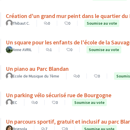
Création d'un grand mur peint dans le quartier du
Thibaut C.
0
0
Soumise au vote
Un square pour les enfants de l'école de la Sauvag
Anne AVRIL
1
0
Soumise au vote
Un piano au Parc Blandan
Ecole de Musique du 7ème
0
0
Soumis
Un parking vélo sécurisé rue de Bourgogne
EC
0
0
Soumise au vote
Un parcours sportif, gratuit et inclusif au parc Bl
Brignola
7
0
Soumise au vote