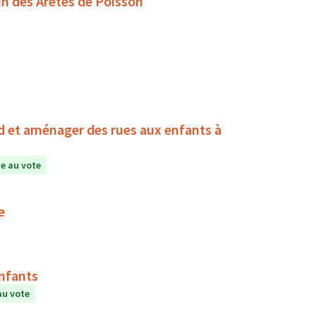
in des Arêtes de Poisson
d et aménager des rues aux enfants à
e au vote
e
enfants
au vote