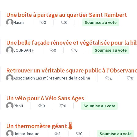
Une boîte à partage au quartier Saint Rambert
Hasna
0
0
Soumise au vote
Une belle façade rénovée et végétalisée pour la bib
JOURDAN F.
0
0
Soumise au vote
Retrouver un véritable square public à l'Observanc
Association Les mûres-mures de la colline
2
0
Un vélo pour A Vélo Sans Ages
Piroit
0
0
Soumise au vote
Un thermomètre géant 🌡️
Homardmatue
1
0
Soumise au vote