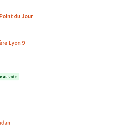
 Point du Jour
ère Lyon 9
e au vote
andan