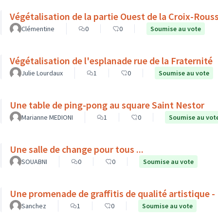
Végétalisation de la partie Ouest de la Croix-Rous
Clémentine
0
0
Soumise au vote
Végétalisation de l'esplanade rue de la Fraternité
Julie Lourdaux
1
0
Soumise au vote
Une table de ping-pong au square Saint Nestor
Marianne MEDIONI
1
0
Soumise au vot
Une salle de change pour tous ...
SOUABNI
0
0
Soumise au vote
Une promenade de graffitis de qualité artistique 
Sanchez
1
0
Soumise au vote