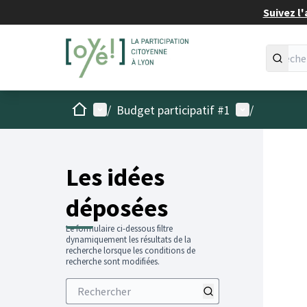
Suivez l'
Accueil
Menu principal
Menu utilisat
/
Budget participatif #1
/
Les idées
déposées
Le formulaire ci-dessous filtre
dynamiquement les résultats de la
recherche lorsque les conditions de
recherche sont modifiées.