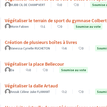
MJBB CIL DE CHAMPVERT
0
0
Soumise 
Végétaliser le terrain de sport du gymnase Colbert
Morin Fabien
1
0
Soumise au vote
Création de plusieurs boîtes à livres
Vanessa Cyrielle RUCHETON
6
0
Soumis
Végétaliser la place Bellecour
Da
0
0
Soumise au vote
Végétaliser la dalle Artaud
Anouk Céline Julie FLAMANT
2
0
Soumis