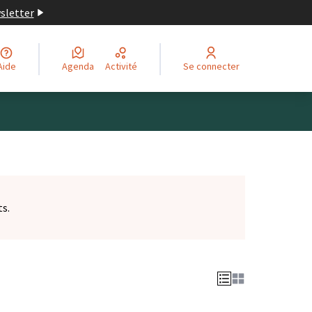
wsletter
Aide
Agenda
Activité
Se connecter
ts.
et)