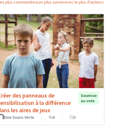
Les plus commentées
Les plus suivies
Avec le plus d'auteurs
Créer des panneaux de
Soumise
au vote
ensibilisation à la différence
dans les aires de jeux
Une Souris Verte
0
0