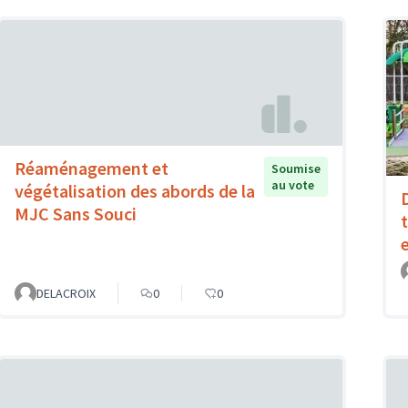
Réaménagement et
Soumise
au vote
végétalisation des abords de la
MJC Sans Souci
DELACROIX
0
0