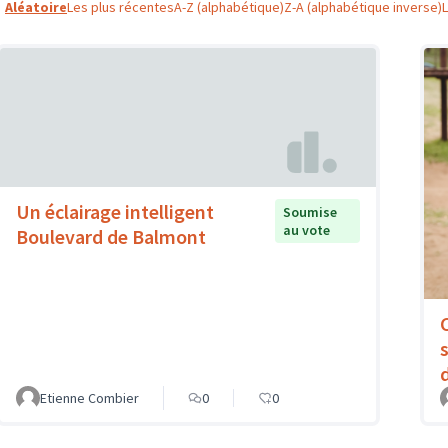
Aléatoire
Les plus récentes
A-Z (alphabétique)
Z-A (alphabétique inverse)
Un éclairage intelligent
Soumise
au vote
Boulevard de Balmont
s
Etienne Combier
0
0