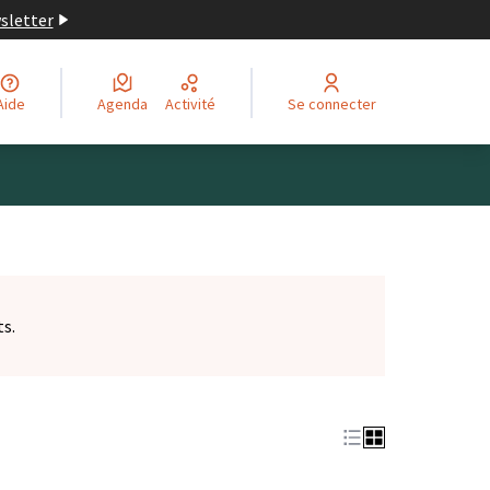
wsletter
Aide
Agenda
Activité
Se connecter
ts.
et)