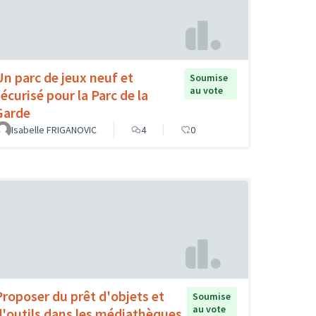
Un parc de jeux neuf et
Soumise
au vote
sécurisé pour la Parc de la
Garde
Isabelle FRIGANOVIC
4
0
Proposer du prêt d'objets et
Soumise
au vote
d'outils dans les médiathèques