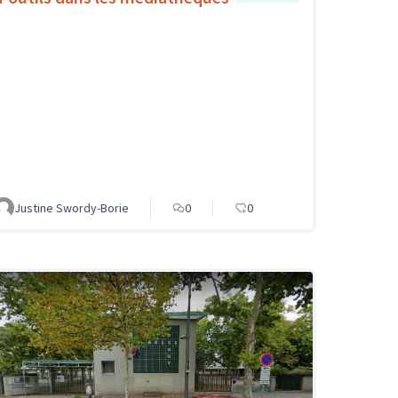
Justine Swordy-Borie
0
0