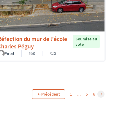
Réfection du mur de l'école
Soumise au
vote
Charles Péguy
Piroit
0
0
Précédent
1
…
5
6
7