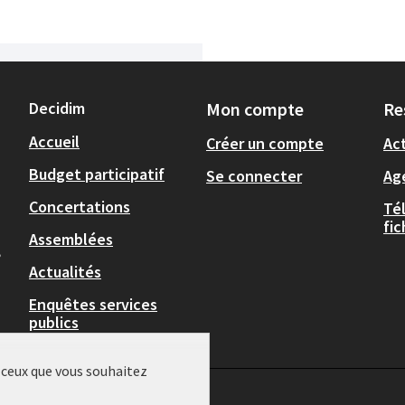
Decidim
Mon compte
Re
Accueil
Créer un compte
Act
Budget participatif
Se connecter
Ag
Concertations
Té
fi
Assemblées
,
Actualités
Enquêtes services
publics
r ceux que vous souhaitez