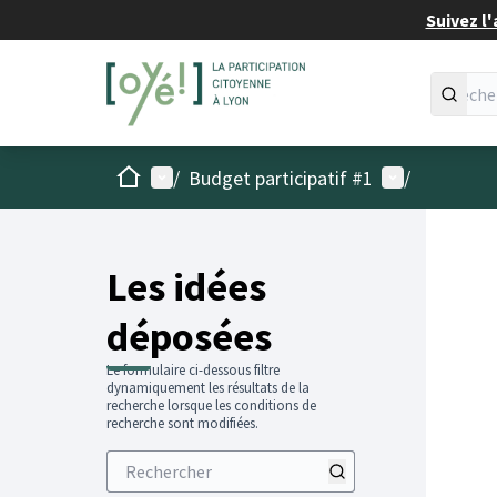
Suivez l'
Accueil
Menu principal
Menu utilisat
/
Budget participatif #1
/
Les idées
déposées
Le formulaire ci-dessous filtre
dynamiquement les résultats de la
recherche lorsque les conditions de
recherche sont modifiées.