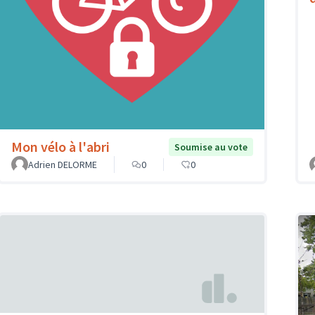
Mon vélo à l'abri
Soumise au vote
Adrien DELORME
0
0